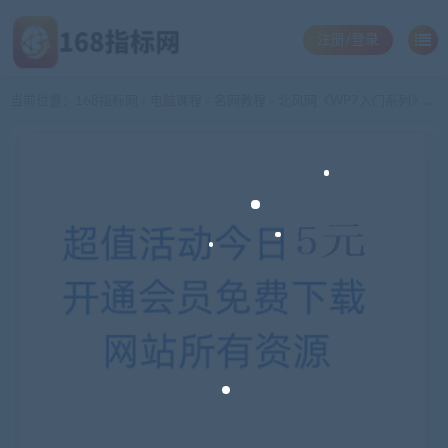
注册/登录
当前位置：
168指标网
电脑课程
名网教程
北风网《WP7入门系列》10课
>
>
>