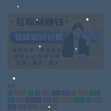
标签
a
android
c
d
doc
html
java
l
ldquo
mdash
mp
nlp
photoshop
ppt
ps
python
rdquo
s
企业
公式
团队
培训
外汇MT4指标