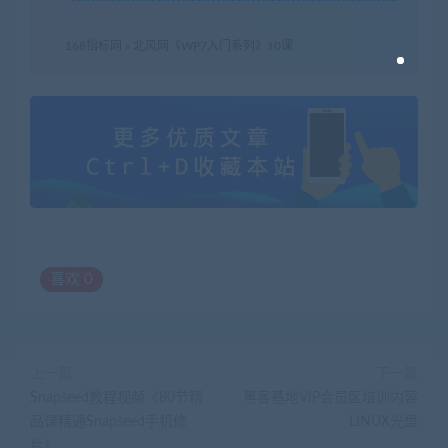
168指标网
»
北风网《WP7入门系列》10课
喜欢
0
上一篇
下一篇
Snapseed教程视频《80节精
黑客基地VIP会员区培训内容
品课精通Snapseed手机修
LINUX光盘
片》