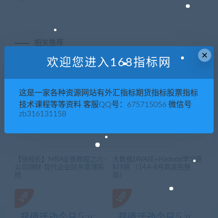
相关推荐
×
欢迎您进入168指标网
这是一家各种资源网站有外汇指标期货指标股票指标
技术课程等等资料 客服QQ号：675715056 微信号
zb316131158
【徐经长】MBA全景教程之六-
大数据JAVAEE+Hadoop学习资
公司理财-现代企业财务管理系
料9期 （14.4-8月高清完整
统
版）