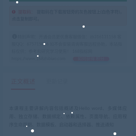
提取码：
提取码在下载按钮旁的灰色按钮上(白色字符)，
点击复制即可。
特别声明：开通会员更优惠客服微信：zb316131158 客
服QQ：675715056 如不会安装咨询客服远程协助，本站指
标仅供：参考和研究学习使用！ 168指标网
https://www.168zhibiao.com
如何获得 积分
正文概述
更新记录
本课程主要讲解内容包括概述及Hello word、多媒体应
用、独立存储、数据绑定、依赖属性、页面导航、应用程
序生命周期、数据模板、启动器和选择器、推送通知