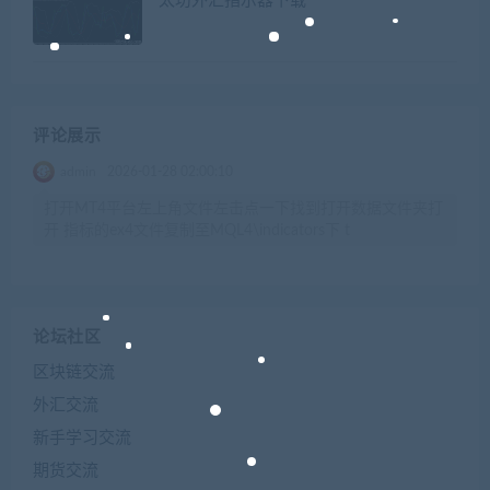
太坊外汇指示器下载
评论展示
admin
2026-01-28 02:00:10
打开MT4平台左上角文件左击点一下找到打开数据文件夹打
开 指标的ex4文件复制至MQL4\indicators下 t
论坛社区
区块链交流
外汇交流
新手学习交流
期货交流