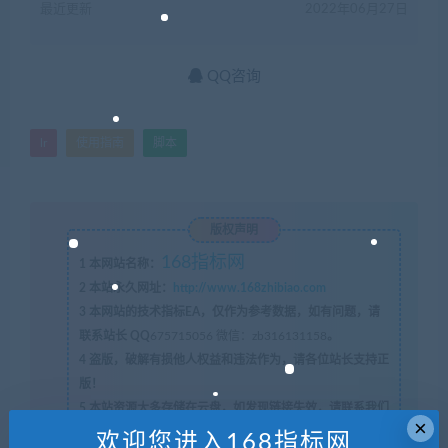
最近更新
2022年06月27日
QQ咨询
lr
使用指南
脚本
版权声明
168指标网
1
本网站名称：
2
本站永久网址：
http://www.168zhibiao.com
3
本网站的技术指标EA，仅作为参考数据，如有问题，请
联系站长 QQ
675715056 微信：zb316131158
。
4
盗版，破解有损他人权益和违法作为，请各位站长支持正
版！
5
本站资源大多存储在云盘，如发现链接失效，请联系我们
×
我们会第一时间更新。
欢迎您进入168指标网