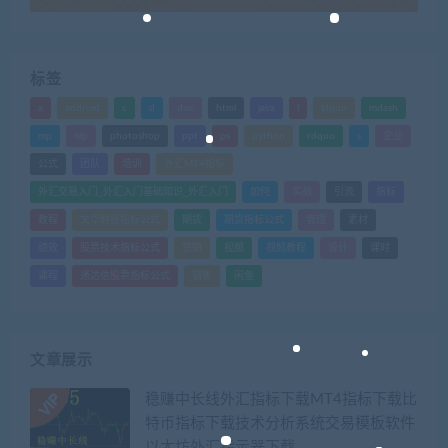
标签
a
android
c
d
doc
html
java
l
ldquo
mdash
mp
nlp
photoshop
ppt
ps
python
rdquo
s
企业
公式
团队
培训
外汇MT4指标
外汇交易入门_外汇入门基础知识_外汇入门
如何
实战
引流
指标
教程
文华财经指标公式
期货
期货指标公式
管理
素材
绩效
股票技术指标公式
营销
视频
视频教程
设计
课时
课程
通达信股票指标公式
销售
闲鱼
文章展示
稳赚中长线外汇指标下载MT4指标下载比
特币指标下载技术分析系统交易模板软件
以太坊外汇指示器下载