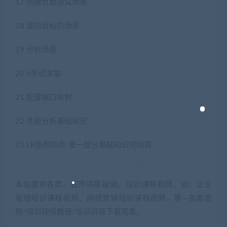
17 创建负载测试场景
18 面向目标的场景
19 分析场景
20 lr手动关联
21 配置端口映射
22 性能分析基础知识
23 LR使用指南-第一部分基础知识完结篇
本站提供各类，名师讲座视频，培训课程视频，如：企业
管理培训课程视频、网络营销培训课程视频，等···各类音
频/培训视频教程/培训讲座下载观看。