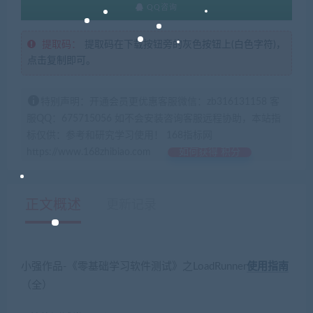
QQ咨询
提取码：
提取码在下载按钮旁的灰色按钮上(白色字符)，
点击复制即可。
特别声明：开通会员更优惠客服微信：zb316131158 客
服QQ：675715056 如不会安装咨询客服远程协助，本站指
标仅供：参考和研究学习使用！ 168指标网
https://www.168zhibiao.com
如何获得 积分
正文概述
更新记录
小强作品-《零基础学习软件测试》之LoadRunner
使用指南
（全）