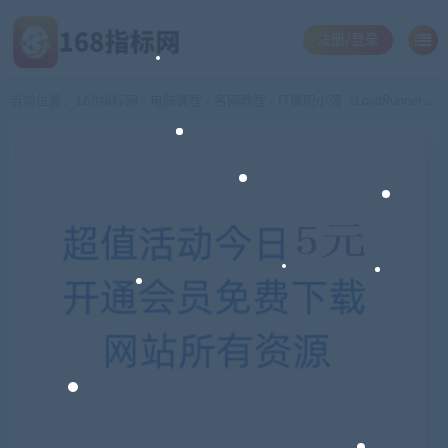
注册/登录
当前位置：
168指标网
电脑课程
名网教程
IT播吧小强《LoadRunner使用指南》共25集
>
>
>