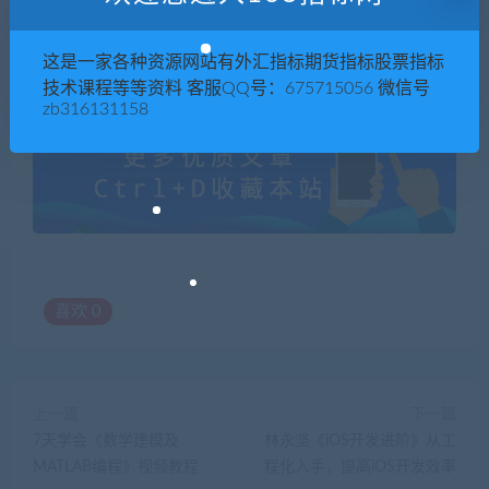
168指标网
»
IT播吧小强《LoadRunner使用指南》共25集
这是一家各种资源网站有外汇指标期货指标股票指标
技术课程等等资料 客服QQ号：675715056 微信号
zb316131158
喜欢
0
上一篇
下一篇
7天学会《数学建模及
林永坚《iOS开发进阶》从工
MATLAB编程》视频教程
程化入手，提高iOS开发效率