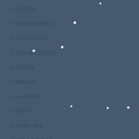
8 lr自动关联
9 lr测试脚本的增强方法
10 run time settings
11 lr脚本编写实践过程
12 错误处理
13 脚本调试
14 java虚拟用户
15 调用dll
16 lr录制sql脚本