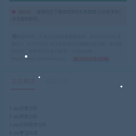
提取码：
提取码在下载按钮旁的灰色按钮上(白色字符)，
点击复制即可。
特别声明：开通会员更优惠客服微信：zb316131158 客
服QQ：675715056 如不会安装咨询客服远程协助，本站指
标仅供：参考和研究学习使用！ 168指标网
https://www.168zhibiao.com
如何获得 积分
正文概述
更新记录
1 qtp目录分析
2 qtp界面分析
3 qtp示例程序分析
4 qtp
学习
指南