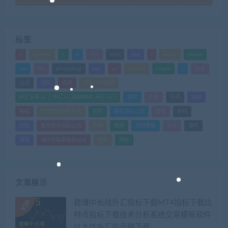
标签
a
android
c
d
doc
html
java
l
ldquo
mdash
mp
nlp
photoshop
ppt
ps
python
rdquo
s
企业
公式
团队
培训
外汇MT4指标
外汇交易入门_外汇入门基础知识_外汇入门
如何
实战
引流
指标
教程
文华财经指标公式
期货
期货指标公式
管理
素材
绩效
股票技术指标公式
营销
视频
视频教程
设计
课时
课程
通达信股票指标公式
销售
闲鱼
文章展示
稳赚中长线外汇指标下载MT4指标下载比
特币指标下载技术分析系统交易模板软件
以太坊外汇指示器下载