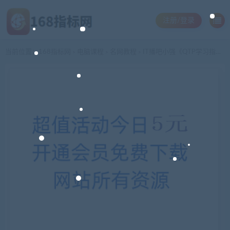
注册/登录
当前位置：
168指标网
电脑课程
名网教程
IT播吧小强《QTP学习指南》22讲
>
>
>