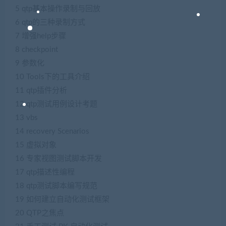
5 qtp基本操作录制与回放
6 qtp的三种录制方式
7 增强help步骤
8 checkpoint
9 参数化
10 Tools下的工具介绍
11 qtp插件分析
12 qtp测试用例设计考题
13 vbs
14 recovery Scenarios
15 虚拟对象
16 专家视图测试脚本开发
17 qtp描述性编程
18 qtp测试脚本编写规范
19 如何建立自动化测试框架
20 QTP之焦点