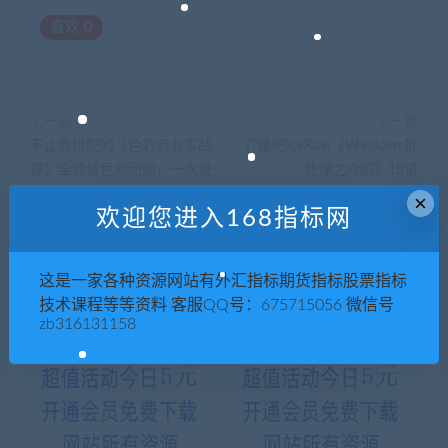
喜欢
0
上一篇
下一篇
不止教搭配的《色彩商业实战
IT播吧IceRain《Windows批
课》全领域色彩问题，一次说
处理之介绍》18讲
通!
×
欢迎您进入168指标网
这是一家各种资源网站有外汇指标期货指标股票指标
相关推荐
技术课程等等资料 客服QQ号：675715056 微信号
zb316131158