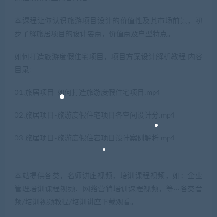
本课程让你认识旅游项目设计的价值性及其市场前景，初
步了解旅居项目的设计要点，价值点及户型特点。
如何打造旅游度假住宅项目，项目方案设计解析教程 内容
目录：
01.旅居项目-如何打造旅游度假住宅项目.mp4
02.旅居项目-旅游度假住宅项目各空间设计分.mp4
03.旅居项目-旅游度假住宕项目设计案例解析.mp4
本站提供各类，名师讲座视频，培训课程视频，如：企业
管理培训课程视频、网络营销培训课程视频，等···各类音
频/培训视频教程/培训讲座下载观看。