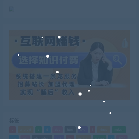
标签
a
android
c
d
doc
html
java
l
ldquo
mdash
mp
nlp
photoshop
ppt
ps
python
rdquo
s
企业