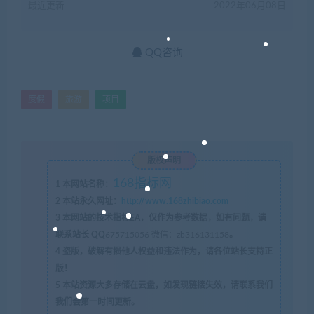
最近更新
2022年06月08日
QQ咨询
度假
旅游
项目
版权声明
168指标网
1
本网站名称：
2
本站永久网址：
http://www.168zhibiao.com
3
本网站的技术指标EA，仅作为参考数据，如有问题，请
联系站长 QQ
675715056 微信：zb316131158
。
4
盗版，破解有损他人权益和违法作为，请各位站长支持正
版！
5
本站资源大多存储在云盘，如发现链接失效，请联系我们
我们会第一时间更新。