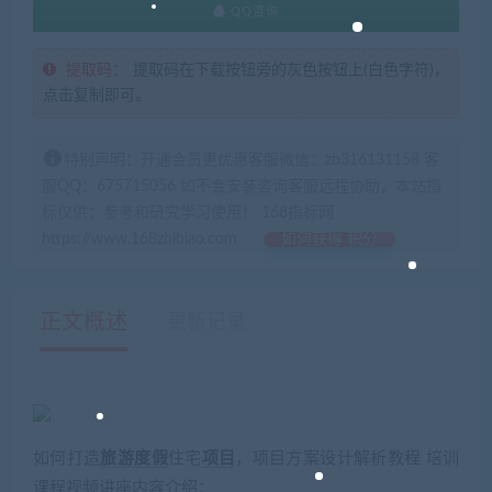
QQ咨询
提取码：
提取码在下载按钮旁的灰色按钮上(白色字符)，
点击复制即可。
特别声明：开通会员更优惠客服微信：zb316131158 客
服QQ：675715056 如不会安装咨询客服远程协助，本站指
标仅供：参考和研究学习使用！ 168指标网
https://www.168zhibiao.com
如何获得 积分
正文概述
更新记录
如何打造
旅游
度假
住宅
项目
，项目方案设计解析教程 培训
课程视频讲座内容介绍：