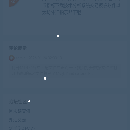
币指标下载技术分析系统交易模板软件以
太坊外汇指示器下载
评论展示
admin
2026-01-28 02:00:10
打开MT4平台左上角文件左击点一下找到打开数据文件夹打
开 指标的ex4文件复制至MQL4\indicators下 t
论坛社区
区块链交流
外汇交流
新手学习交流