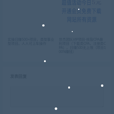
实操日赚500+项目，类型事业
世杰团队VIP项目-核裂CPA暴
型项目，人人可上车操作
利项目（下载类CPA，注册类C
PA），日赚500无上限（项目1
00%赚钱）
发表回复