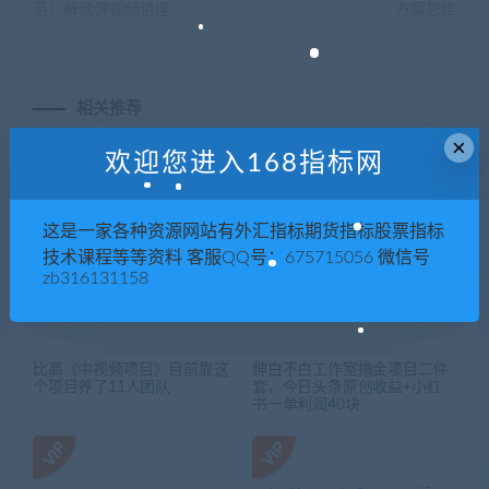
范）解读课视频讲座
方案思维
相关推荐
×
欢迎您进入168指标网
这是一家各种资源网站有外汇指标期货指标股票指标
技术课程等等资料 客服QQ号：675715056 微信号
zb316131158
比高《中视频项目》目前靠这
绅白不白工作室撸金项目二件
个项目养了11人团队
套，今日头条原创收益+小红
书一单利润40块