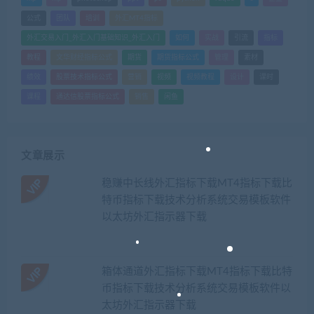
公式
团队
培训
外汇MT4指标
外汇交易入门_外汇入门基础知识_外汇入门
如何
实战
引流
指标
教程
文华财经指标公式
期货
期货指标公式
管理
素材
绩效
股票技术指标公式
营销
视频
视频教程
设计
课时
课程
通达信股票指标公式
销售
闲鱼
文章展示
稳赚中长线外汇指标下载MT4指标下载比
特币指标下载技术分析系统交易模板软件
以太坊外汇指示器下载
箱体通道外汇指标下载MT4指标下载比特
币指标下载技术分析系统交易模板软件以
太坊外汇指示器下载