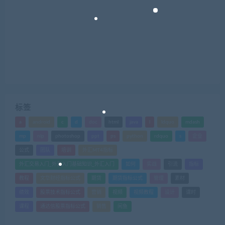
标签
a
android
c
d
doc
html
java
l
ldquo
mdash
mp
nlp
photoshop
ppt
ps
python
rdquo
s
企业
公式
团队
培训
外汇MT4指标
外汇交易入门_外汇入门基础知识_外汇入门
如何
实战
引流
指标
教程
文华财经指标公式
期货
期货指标公式
管理
素材
绩效
股票技术指标公式
营销
视频
视频教程
设计
课时
课程
通达信股票指标公式
销售
闲鱼