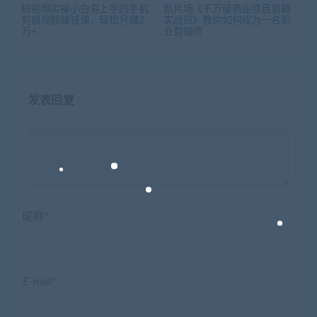
短视频实操小白易上手的手机
新片场《千万级商业项目剪辑
剪辑视频赚钱课，轻松月赚2
实战班》教你如何成为一名职
万+
业剪辑师
发表回复
昵称*
E-mail*