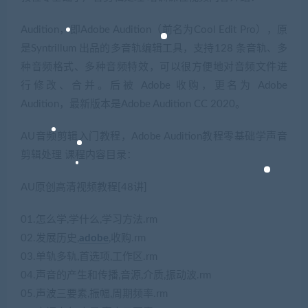
Audition，即Adobe Audition（前名为Cool Edit Pro），原
是Syntrillum 出品的多音轨编辑工具，支持128 条音轨、多
种音频格式、多种音频特效，可以很方便地对音频文件进
行修改、合并。后被 Adobe 收购，更名为 Adobe
Audition，最新版本是Adobe Audition CC 2020。
AU音频剪辑入门教程，Adobe Audition教程零基础学声音
剪辑处理 课程内容目录：
AU原创高清视频教程[48讲]
01.怎么学,学什么,学习方法.rm
02.发展历史,
adobe
,收购.rm
03.单轨多轨,首选项,工作区.rm
04.声音的产生和传播,音源,介质,振动波.rm
05.声波三要素,振幅,周期频率.rm