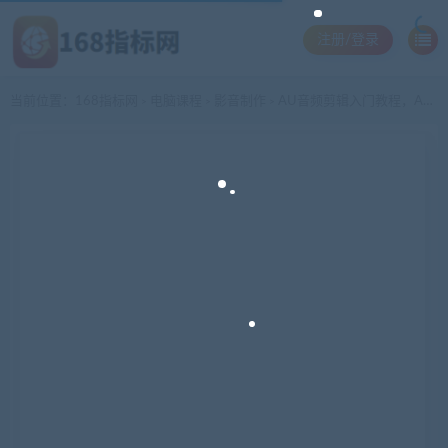
注册/登录
当前位置：
168指标网
电脑课程
影音制作
AU音频剪辑入门教程，Adobe Audition教程零基础学声音剪辑处理
>
>
>