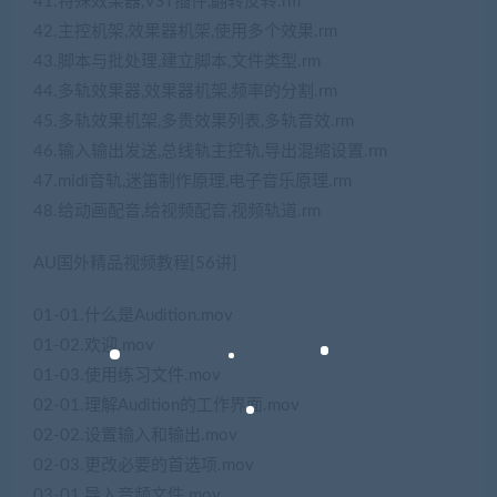
41.特殊效果器,VST插件,翻转反转.rm
42.主控机架,效果器机架,使用多个效果.rm
43.脚本与批处理,建立脚本,文件类型.rm
44.多轨效果器,效果器机架,频率的分割.rm
45.多轨效果机架,多贵效果列表,多轨音效.rm
46.输入输出发送,总线轨主控轨,导出混缩设置.rm
47.midi音轨,迷笛制作原理,电子音乐原理.rm
48.给动画配音,给视频配音,视频轨道.rm
AU国外精品视频教程[56讲]
01-01.什么是Audition.mov
01-02.欢迎.mov
01-03.使用练习文件.mov
02-01.理解Audition的工作界面.mov
02-02.设置输入和输出.mov
02-03.更改必要的首选项.mov
03-01.导入音频文件.mov