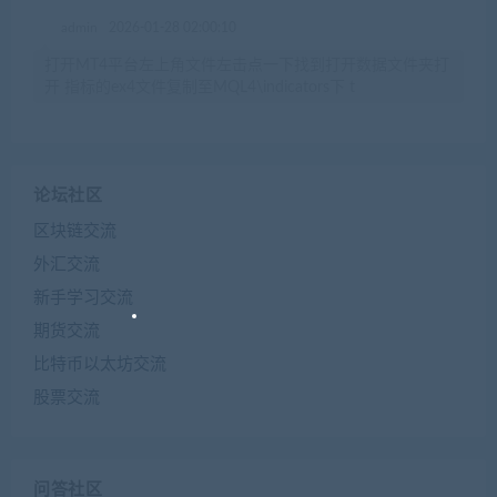
admin
2026-01-28 02:00:10
打开MT4平台左上角文件左击点一下找到打开数据文件夹打
开 指标的ex4文件复制至MQL4\indicators下 t
论坛社区
区块链交流
外汇交流
新手学习交流
期货交流
比特币以太坊交流
股票交流
问答社区