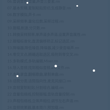
06.音调音色,音量,声音三要素.rm
07.基本剪辑,复制粘贴剪切,生成静音.rm
08.数字模拟,声卡.rm
09.采样频率,量化位数,采样过程.rm
10.振幅,削波,分贝数.rm
11.转换采样频率,单声道多声道,设置声音属性.rm
12.振幅标准化,直流偏移矫正,标记选区.rm
13.降噪器,降低噪音,降噪器,减少录音噪声.rm
14.零交叉点,精确选取选区,吸附到零交叉.rm
15.多轨模式,多轨编辑,Mixer.rm
16.导入音频,找到相似音频,amr文件.rm
17.多轨录音,翻唱歌曲,录制单曲.rm
18.话筒分类,话筒指向性,麦克风接口.rm
19.音频复制粘贴,分割组合,编组.rm
22.音量包络线,控制振幅,音轨音量控制.rm
23.声相包络线,立体声相位,调节左右声道.rm
24.音频效果器,基本简介,预加载.rm