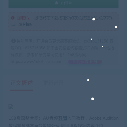
QQ咨询
提取码：
提取码在下载按钮旁的灰色按钮上(白色字符)，
点击复制即可。
特别声明：开通会员更优惠客服微信：zb316131158 客
服QQ：675715056 如不会安装咨询客服远程协助，本站指
标仅供：参考和研究学习使用！ 168指标网
https://www.168zhibiao.com
如何获得 积分
正文概述
更新记录
158资源整合网：AU音频
剪辑
入门教程，Adobe Audition
教程零基础学声音剪辑处理 培训课程视频内容介绍：