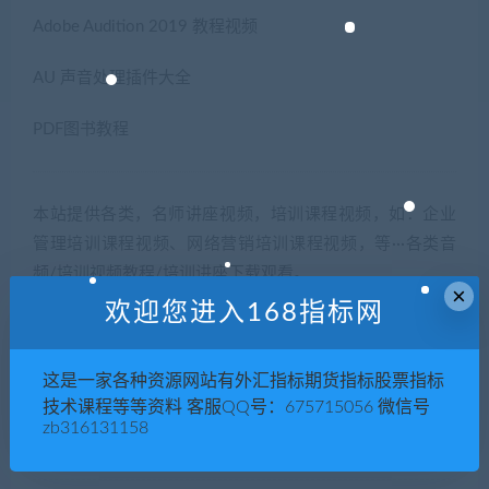
Adobe Audition 2019 教程视频
AU 声音处理插件大全
PDF图书教程
本站提供各类，名师讲座视频，培训课程视频，如：企业
管理培训课程视频、网络营销培训课程视频，等···各类音
频/培训视频教程/培训讲座下载观看。
×
欢迎您进入168指标网
5
积分
这是一家各种资源网站有外汇指标期货指标股票指标
技术课程等等资料 客服QQ号：675715056 微信号
zb316131158
普通用户购买价格 :
5积分