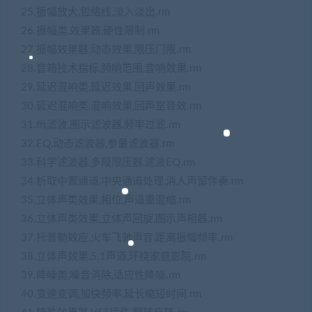
25.振幅放大,包络线,淡入淡出.rm
26.振幅类,效果器,硬性限制.rm
27.振幅效果器,动态效果,限压门限.rm
28.音箱技术指标,频响范围,音响效果.rm
29.延迟混响类,延迟效果,回声效果.rm
30.延迟混响类,混响效果,回声室音效.rm
31.fft滤波,图示滤波器,频率过滤.rm
32.EQ,动态滤波器,参量滤波器.rm
33.科学滤波器,多段限压器,滤波EQ.rm
34.析取中置通道,中央通道处理,消人声留伴奏.rm
35.立体声类效果,相位,声道重混缩.rm
36.立体声类效果,立体声回旋,图示声相器.rm
37.托普勒效应,火车飞驰声音,距离振幅频率.rm
38.立体声效果,5.1声道,环绕家庭影院.rm
39.降噪类,噪音消除,适应性降噪.rm
40.变速变调,加快频率,延长缩短时间.rm