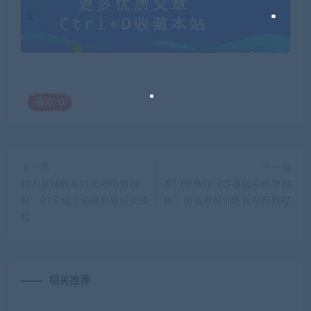
喜欢
0
上一篇
下一篇
红人星球楠哥21天陪你做账
南门录像厅《零基础系统学剪
号，21天线上拍摄剪辑培训课
辑》剪辑思维训练营视频教程
程
相关推荐