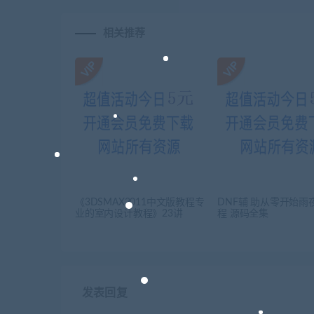
相关推荐
《3DSMAX2011中文版教程专
DNF辅 助从零开始雨
业的室内设计教程》23讲
程 源码全集
发表回复