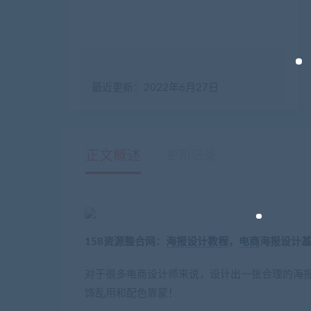
最近更新：2022年6月27日
正文概述
更新记录
158资源整合网：
海报设计
教程
，
电商
海报设计基
对于很多电商设计师来说，设计出一张合理的海
饰乱用和配色靠蒙！