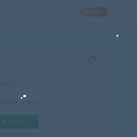
注册/登录
升级SVIP
。
275
关注275次
久钻石免费
去升级
QQ咨询