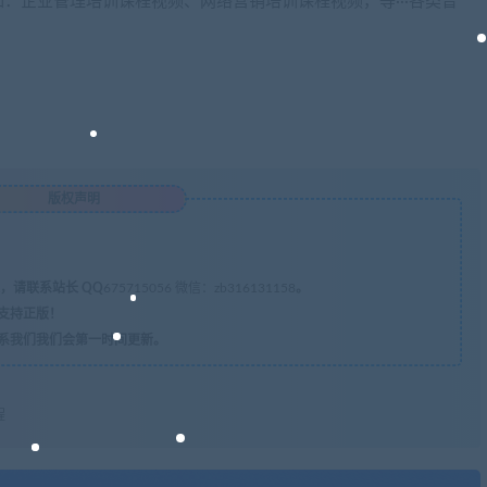
：企业管理培训课程视频、网络营销培训课程视频，等···各类音
版权声明
，请联系站长 QQ
675715056 微信：zb316131158
。
支持正版！
系我们我们会第一时间更新。
程