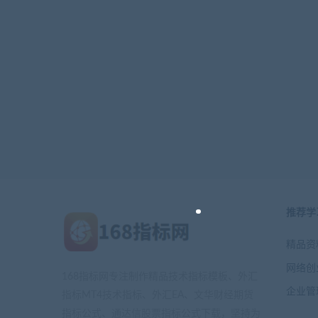
推荐学
精品资
网络创
168指标网专注制作精品技术指标模板、外汇
企业管
指标MT4技术指标、外汇EA、文华财经期货
指标公式、通达信股票指标公式下载，坚持为