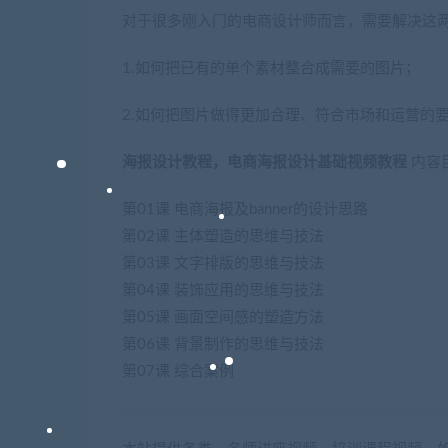
对于很多刚入门的电商设计师而言，需要解决这
1.如何把已有的单个素材整合成需要的图片；
2.如何把图片做得更加合理、符合市场和运营的
海报设计教程，电商海报设计基础视频教程
内容
第01课 电商海报及banner的设计思路
第02课 主体塑造的思维与技法
第03课 文字排版的思维与技法
第04课 装饰应用的思维与技法
第05课 画面空间感的塑造方法
第06课 背景制作的思维与技法
第07课 综合案例