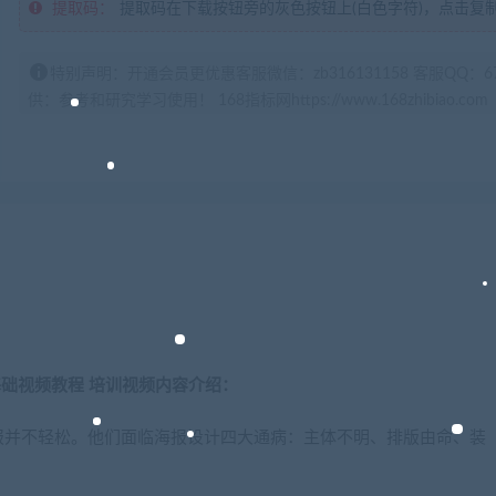
提取码：
提取码在下载按钮旁的灰色按钮上(白色字符)，点击复
特别声明：开通会员更优惠客服微信：zb316131158 客服QQ：
供：参考和研究学习使用！ 168指标网https://www.168zhibiao.com
础视频教程 培训视频内容介绍：
报并不轻松。他们面临海报设计四大通病：主体不明、排版由命、装