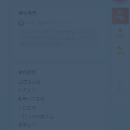
评论展示
签到
admin
2026-01-28 02:00:10
打开MT4平台左上角文件左击点一下找到
客服
打开数据文件夹打开 指标的ex4文件复制
至MQL4\indicators下 t
加盟
全屏
论坛社区
区块链交流
切换
外汇交流
新手学习交流
期货交流
比特币以太坊交流
股票交流