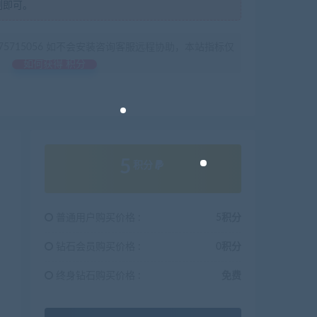
制即可。
675715056 如不会安装咨询客服远程协助，本站指标仅
如何获得 积分
5
积分
普通用户购买价格 :
5积分
钻石会员购买价格 :
0积分
终身钻石购买价格 :
免费