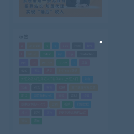
标签
a
android
c
d
doc
html
java
l
ldquo
mdash
mp
nlp
photoshop
ppt
ps
python
rdquo
s
企业
公式
团队
培训
外汇MT4指标
外汇交易入门_外汇入门基础知识_外汇入门
如何
实战
引流
指标
教程
文华财经指标公式
期货
期货指标公式
管理
素材
绩效
股票技术指标公式
营销
视频
视频教程
设计
课时
课程
通达信股票指标公式
销售
闲鱼