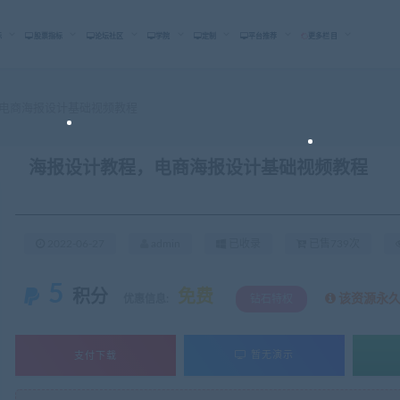
标
股票指标
论坛社区
学院
定制
平台推荐
更多栏目
电商海报设计基础视频教程
海报设计教程，电商海报设计基础视频教程
2022-06-27
admin
已收录
已售739次
5
积分
免费
该资源永
优惠信息:
钻石特权
支付下载
暂无演示