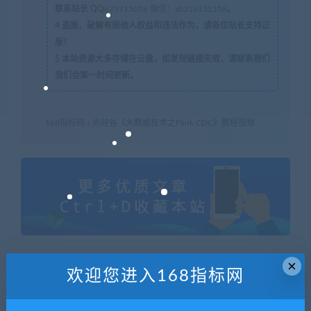
联系站长 QQ
675715056 微信：zb316131158
。
4
盗版，破解有损他人权益和违法作为，请各位站长支持正
版！
5
本站资源大多存储在云盘，如发现链接失效，请联系我们
我们会第一时间更新。
168指标网
»
尚硅谷《大数据技术之Flink CDC》教程视频
×
欢迎您进入168指标网
喜欢
0