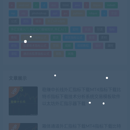
a
android
c
d
doc
html
java
l
ldquo
mdash
mp
nlp
photoshop
ppt
ps
python
rdquo
s
企业
公式
团队
培训
外汇MT4指标
外汇交易入门_外汇入门基础知识_外汇入门
如何
实战
引流
指标
教程
文华财经指标公式
期货
期货指标公式
管理
素材
绩效
股票技术指标公式
营销
视频
视频教程
设计
课时
课程
通达信股票指标公式
销售
闲鱼
文章展示
稳赚中长线外汇指标下载MT4指标下载比
特币指标下载技术分析系统交易模板软件
以太坊外汇指示器下载
箱体通道外汇指标下载MT4指标下载比特