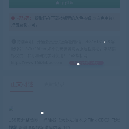
QQ咨询
提取码：
提取码在下载按钮旁的灰色按钮上(白色字符)，
点击复制即可。
特别声明：开通会员更优惠客服微信：zb316131158 客
服QQ：675715056 如不会安装咨询客服远程协助，本站指
标仅供：参考和研究学习使用！ 168指标网
https://www.168zhibiao.com
如何获得 积分
正文概述
更新记录
158资源整合网：尚硅谷《大数据技术之Flink CDC》教程
视频
培训课程视频讲座内容介绍：