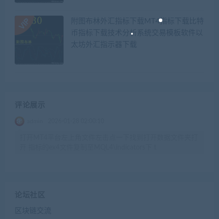
附图布林外汇指标下载MT4指标下载比特
币指标下载技术分析系统交易模板软件以
太坊外汇指示器下载
评论展示
admin
2026-01-28 02:00:10
打开MT4平台左上角文件左击点一下找到打开数据文件夹打
开 指标的ex4文件复制至MQL4\indicators下 t
论坛社区
区块链交流