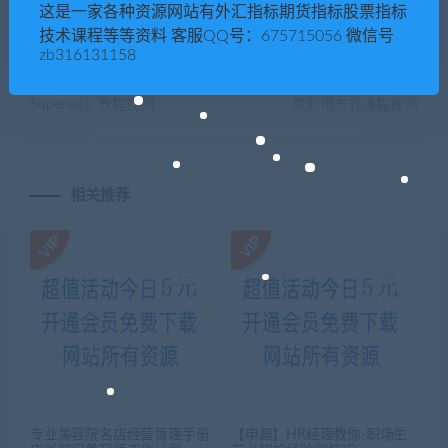
这是一家各种资源网站有外汇指标期货指标股票指标
技术课程等等资料 客服QQ号：675715056 微信号
zb316131158
上一篇
下一篇
尚硅谷《大数据技术之
网站安全，常见的漏洞类型及
Superset》教程视频
其利用方式课程视频
相关推荐
专业美容院名店经营管理手册
【申晨】HR经理教你-职场生