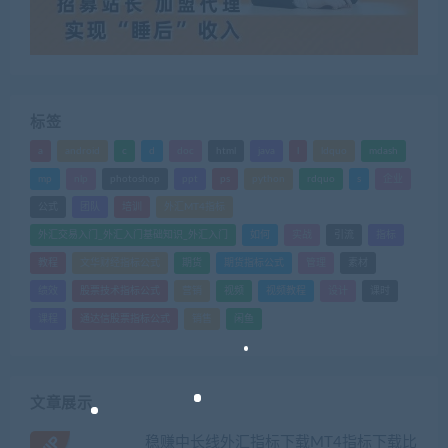
标签
a
android
c
d
doc
html
java
l
ldquo
mdash
mp
nlp
photoshop
ppt
ps
python
rdquo
s
企业
公式
团队
培训
外汇MT4指标
外汇交易入门_外汇入门基础知识_外汇入门
如何
实战
引流
指标
教程
文华财经指标公式
期货
期货指标公式
管理
素材
绩效
股票技术指标公式
营销
视频
视频教程
设计
课时
课程
通达信股票指标公式
销售
闲鱼
文章展示
稳赚中长线外汇指标下载MT4指标下载比