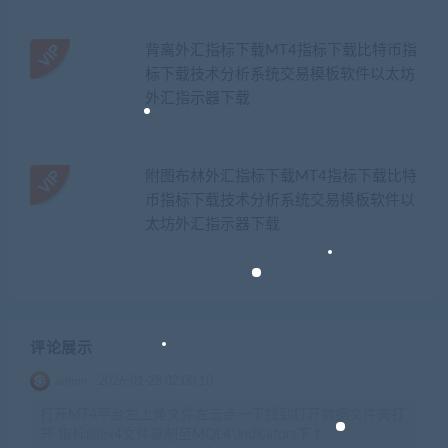
背离外汇指标下载MT4指标下载比特币指
标下载技术分析系统交易模板软件以太坊
外汇指示器下载
附图布林外汇指标下载MT4指标下载比特
币指标下载技术分析系统交易模板软件以
太坊外汇指示器下载
评论展示
admin
2026-01-28 02:00:10
打开MT4平台左上角文件左击点一下找到打开数据文件夹打
开 指标的ex4文件复制至MQL4\indicators下 t