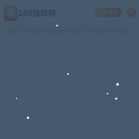
注册/登录
当前位置：
168指标网
电脑课程
综合教程
web安全教程《web安全从入门到“放弃”》视频教程
>
>
>