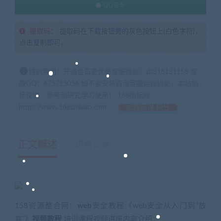
QQ咨询
提取码：
提取码在下载按钮旁的灰色按钮上(白色字符)，
点击复制即可。
特别声明：开通会员更优惠客服微信：zb316131158 客
服QQ：675715056 如不会安装咨询客服远程协助，本站指
标仅供：参考和研究学习使用！ 168指标网
https://www.168zhibiao.com
如何获得 积分
正文概述
更新记录
158资源整合网：
web
安全教程《web安全从入门到“放
弃”》
视频教程
培训课程视频讲座内容介绍：