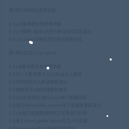
第4章CSRF跨站请求伪造
4-1csrf基本概念和原理讲解
4-2csrf案例-通过csrf进行地址修改实验演示
4-3csrf token详解及常见防范措施总结
第5章SQL注入(sql inject)
5-1sqli基本概念和原理讲解
5-2从一个数字型注入认识sql注入漏洞
5-3字符型的注入的讲解和演示
5-4搜索型及xx型的理解和演示
5-5sqli手动测试-通过union进行数据获取
5-6通过information_schema拿下数据库案例演示
5-7sqli基于函数报错的的方式来进行利用
5-8基于insert update delete的注入利用案
5-9http header注入讲解和案例演示