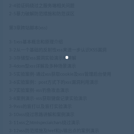
2-4验证码绕过之服务端相关问题
2-5暴力破解防范措施和防范误区
第3章跨站脚本(xss)
3-1xss基本概念和原理介绍
3-2从一个基础的反射性xss来进一步认识XSS漏洞
3-3存储型xss漏洞实验演示和讲解
3-4dom型xss详解及多种场景演示
3-5实验案例-通过xss获取cookie及xss管理后台使用
3-6实验案例：post方式下的xss漏洞利用演示
3-7实验案例-xss钓鱼攻击演示
3-8案例演示-xss获取键盘记录实验演示
3-9xss的盲打以及盲打实验演示
3-10xss绕过思路讲解和案例演示
3-11xss之htmlspecialchars绕过演示
3-12xss防范措施及href和js输出点的案例演示