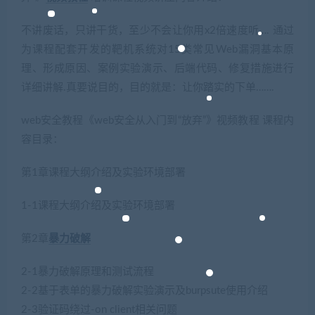
不讲废话，只讲干货，至少不会让你用x2倍速度听…. 通过
为课程配套开发的靶机系统对15类常见Web漏洞基本原
理、形成原因、案例实验演示、后端代码、修复措施进行
详细讲解.真要说目的，目的就是：让你踏实的下单…….
web安全教程《web安全从入门到“放弃”》视频教程 课程内
容目录：
第1章课程大纲介绍及实验环境部署
1-1课程大纲介绍及实验环境部署
第2章
暴力破解
2-1暴力破解原理和测试流程
2-2基于表单的暴力破解实验演示及burpsute使用介绍
2-3验证码绕过-on client相关问题