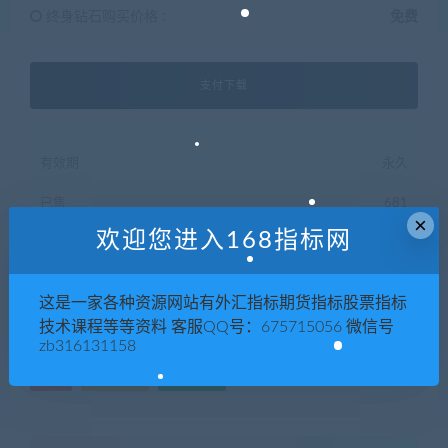
终身钻石购买价格 :
免费
支付下载
有效期
永久
已售
681
×
欢迎您进入168指标网
最近更新
2022年06月27日
这是一家各种资源网站有外汇指标期货指标股票指标
QQ咨询
技术课程等等资料 客服QQ号：675715056 微信号
zb316131158
web
暴力破解
视频教程