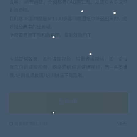
说明：38套别墅，全部都有CAD施工图。发送ＣＡＤ文件
和效果图。
我们这38套别墅是从1300多套别墅图纸中筛选出来的，绝
对是经典中的经典哦。
全部带有施工图和效果图，拿到就能施工.
本站提供各类，名师讲座视频，培训课程视频，如：企业
管理培训课程视频、网络营销培训课程视频，等···各类音
频/培训视频教程/培训讲座下载观看。
5
积分
普通用户购买价格 :
5积分