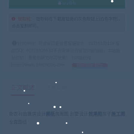
QQ咨询
提取码：
提取码在下载按钮旁的灰色按钮上(白色字符)，
点击复制即可。
特别声明：开通会员更优惠客服微信：zb316131158 客
服QQ：675715056 如不会安装咨询客服远程协助，本站指
标仅供：参考和研究学习使用！ 168指标网
https://www.168zhibiao.com
如何获得 积分
正文概述
更新记录
新农村自建房设计
图纸
房屋图 别墅设计
效果图
房子
施工图
全套图纸