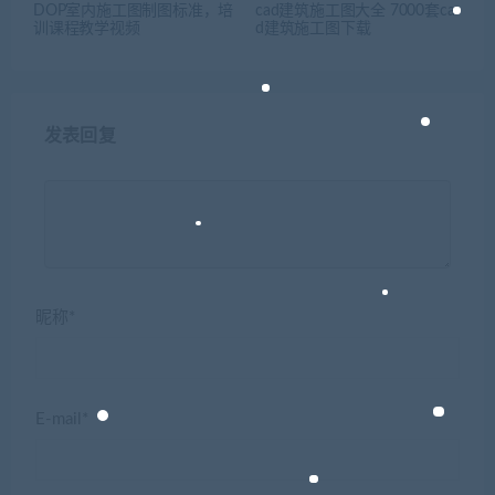
DOP室内施工图制图标准，培
cad建筑施工图大全 7000套ca
训课程教学视频
d建筑施工图下载
发表回复
昵称*
E-mail*