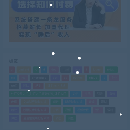
标签
a
android
c
d
doc
html
java
l
ldquo
mdash
mp
nlp
photoshop
ppt
ps
python
rdquo
s
企业
公式
团队
培训
外汇MT4指标
外汇交易入门_外汇入门基础知识_外汇入门
如何
实战
引流
指标
教程
文华财经指标公式
期货
期货指标公式
管理
素材
绩效
股票技术指标公式
营销
视频
视频教程
设计
课时
课程
通达信股票指标公式
销售
闲鱼