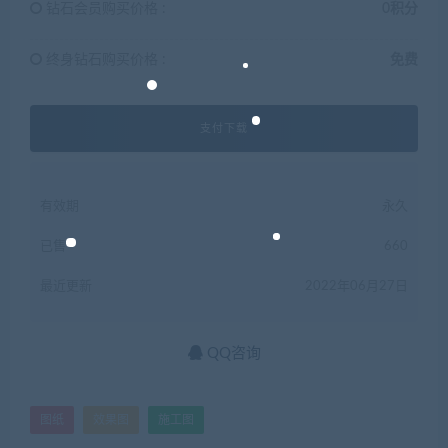
钻石会员购买价格 :
0积分
终身钻石购买价格 :
免费
支付下载
有效期
永久
已售
660
最近更新
2022年06月27日
QQ咨询
图纸
效果图
施工图