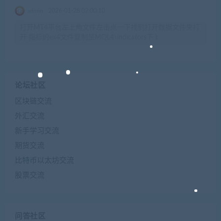
admin
2026-01-28 02:00:10
打开MT4平台左上角文件左击点一下找到打开数据文件夹打
开 指标的ex4文件复制至MQL4\indicators下 t
论坛社区
区块链交流
外汇交流
新手学习交流
期货交流
比特币以太坊交流
股票交流
问答社区