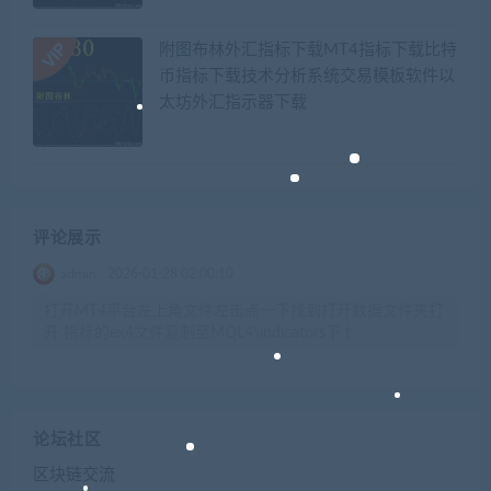
附图布林外汇指标下载MT4指标下载比特
币指标下载技术分析系统交易模板软件以
太坊外汇指示器下载
评论展示
admin
2026-01-28 02:00:10
打开MT4平台左上角文件左击点一下找到打开数据文件夹打
开 指标的ex4文件复制至MQL4\indicators下 t
论坛社区
区块链交流