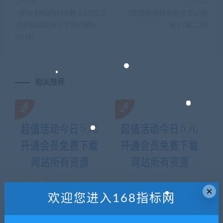
上一篇
下一篇
《Pro-ENGINEER野火5.0交互
《建模机构结构综合实训教
式曲面造型设计实例详解》
程》(第二版)
2DVD
相关推荐
×
欢迎您进入168指标网
备战2014双11系列-淘宝客月
王紫杰经典创富之路《跟富爸
入万元项目 新手都可以达到
爸说再见》互联网百万富翁速
（附源码）
成秘籍