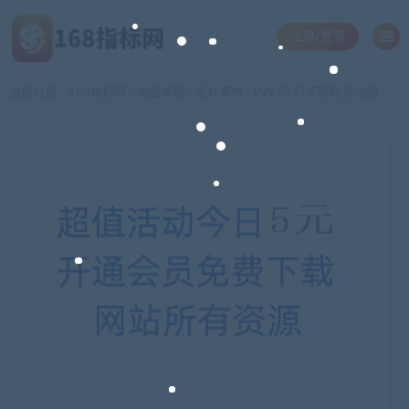
注册/登录
当前位置：
168指标网
电脑课程
设计素材
INV.R9.PDF教程.陈伯雄
>
>
>