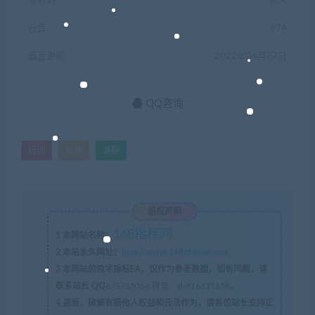
有效期
永久
已售
674
最近更新
2022年06月27日
QQ咨询
培训
视频
课程
版权声明
168指标网
1
本网站名称：
2
本站永久网址：
http://www.168zhibiao.com
3
本网站的技术指标EA，仅作为参考数据，如有问题，请
联系站长 QQ
675715056 微信：zb316131158
。
4
盗版，破解有损他人权益和违法作为，请各位站长支持正