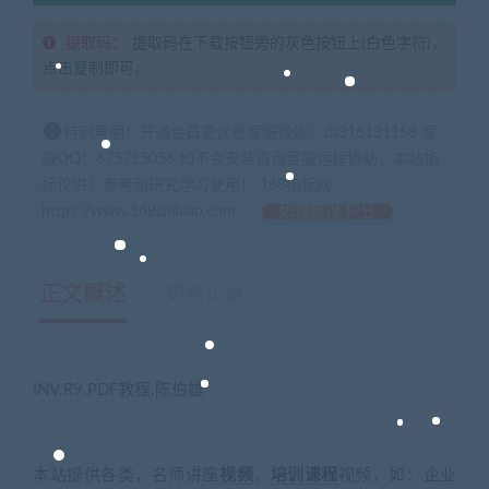
提取码：
提取码在下载按钮旁的灰色按钮上(白色字符)，
点击复制即可。
特别声明：开通会员更优惠客服微信：zb316131158 客
服QQ：675715056 如不会安装咨询客服远程协助，本站指
标仅供：参考和研究学习使用！ 168指标网
https://www.168zhibiao.com
如何获得 积分
正文概述
更新记录
INV.R9.PDF教程.陈伯雄
本站提供各类，名师讲座
视频
，
培训
课程
视频，如：企业