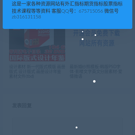
这是一家各种资源网站有外汇指标期货指标股票指标
技术课程等等资料 客服QQ号：675715056 微信号
zb316131158
设计素材 新一代版式模版 画册
最新婚纱照模板-韩版PSD字
版式 设计版式 画册设计年鉴
体-影楼文字英文分层素材-爱
素材文件(tbd)
情微语
发表回复