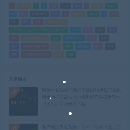
a
android
c
d
doc
html
java
l
ldquo
mdash
mp
nlp
photoshop
ppt
ps
python
rdquo
s
企业
公式
团队
培训
外汇MT4指标
外汇交易入门_外汇入门基础知识_外汇入门
如何
实战
引流
指标
教程
文华财经指标公式
期货
期货指标公式
管理
素材
绩效
股票技术指标公式
营销
视频
视频教程
设计
课时
课程
通达信股票指标公式
销售
闲鱼
文章展示
稳赚中长线外汇指标下载MT4指标下载比
特币指标下载技术分析系统交易模板软件
以太坊外汇指示器下载
箱体通道外汇指标下载MT4指标下载比特