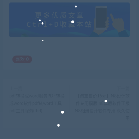
喜欢
0
上一篇
下一篇
pdf转换成word服务PDF转换
【淘宝售价15元】N8设计软
成word软件pdf转word工具
件专用模版 n8套版软件正版
pdf工具服务(tbd)
N8相册设计软件专用 永久使
用