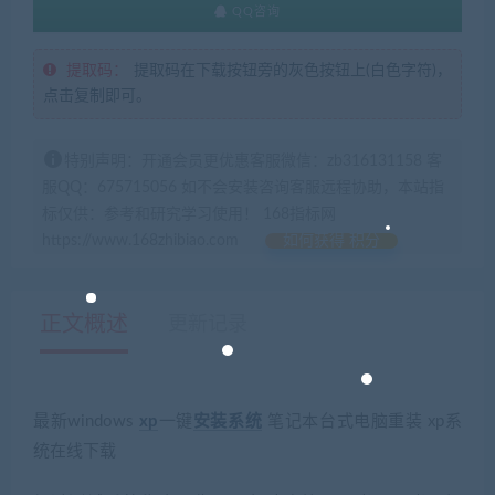
QQ咨询
提取码：
提取码在下载按钮旁的灰色按钮上(白色字符)，
点击复制即可。
特别声明：开通会员更优惠客服微信：zb316131158 客
服QQ：675715056 如不会安装咨询客服远程协助，本站指
标仅供：参考和研究学习使用！ 168指标网
https://www.168zhibiao.com
如何获得 积分
正文概述
更新记录
最新windows
xp
一键
安装
系统
笔记本台式电脑重装 xp系
统在线下载