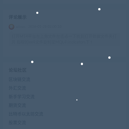
评论展示
admin
2026-01-28 02:00:10
打开MT4平台左上角文件左击点一下找到打开数据文件夹打
开 指标的ex4文件复制至MQL4\indicators下 t
论坛社区
区块链交流
外汇交流
新手学习交流
期货交流
比特币以太坊交流
股票交流