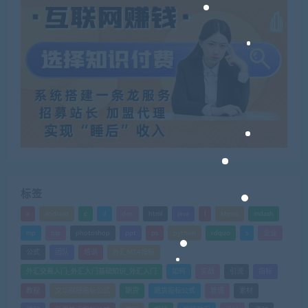
标签
a
android
c
d
doc
html
java
l
ldquo
mdash
mp
nlp
photoshop
ppt
ps
python
rdquo
s
企业
公式
团队
培训
外汇MT4指标
外汇交易入门_外汇入门基础知识_外汇入门
如何
实战
引流
指标
教程
文华财经指标公式
期货
期货指标公式
管理
素材