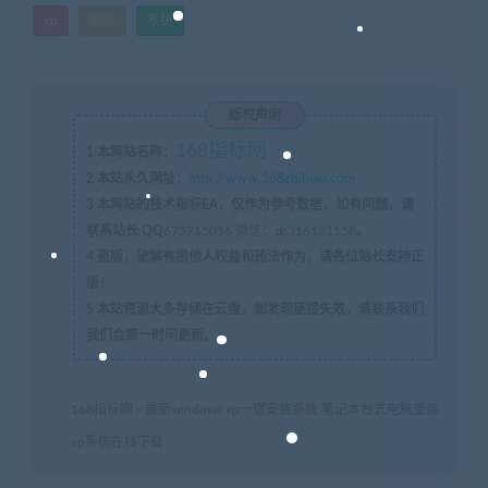
xp
安装
系统
版权声明
168指标网
1
本网站名称：
2
本站永久网址：
http://www.168zhibiao.com
3
本网站的技术指标EA，仅作为参考数据，如有问题，请
联系站长 QQ
675715056 微信：zb316131158
。
4
盗版，破解有损他人权益和违法作为，请各位站长支持正
版！
5
本站资源大多存储在云盘，如发现链接失效，请联系我们
我们会第一时间更新。
168指标网
»
最新windows xp一键安装系统 笔记本台式电脑重装
xp系统在线下载