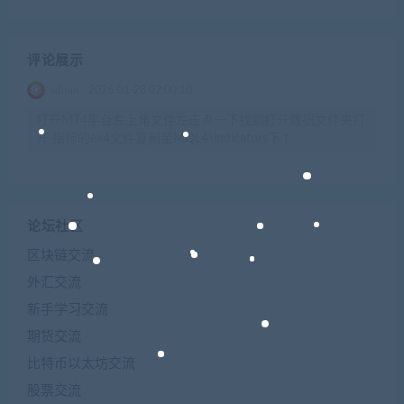
评论展示
admin
2026-01-28 02:00:10
打开MT4平台左上角文件左击点一下找到打开数据文件夹打
开 指标的ex4文件复制至MQL4\indicators下 t
论坛社区
区块链交流
外汇交流
新手学习交流
期货交流
比特币以太坊交流
股票交流