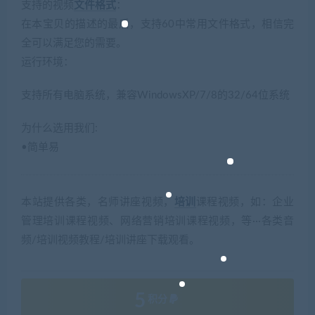
支持的视频
文件格式
：
在本宝贝的描述的最后，支持60中常用文件格式，相信完
全可以满足您的需要。
运行环境：
支持所有电脑系统，兼容WindowsXP/7/8的32/64位系统
为什么选用我们:
•简单易
本站提供各类，名师讲座视频，
培训
课程视频，如：企业
管理培训课程视频、网络营销培训课程视频，等···各类音
频/培训视频教程/培训讲座下载观看。
5
积分