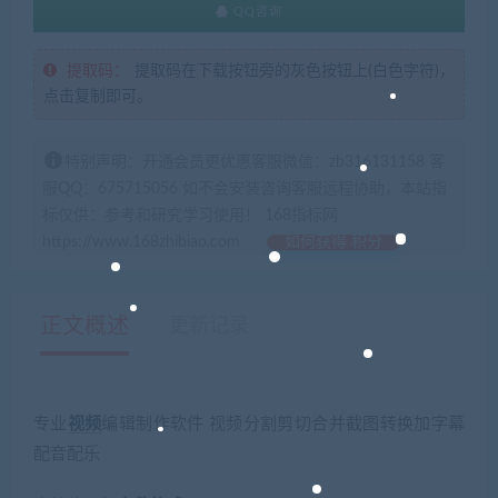
QQ咨询
提取码：
提取码在下载按钮旁的灰色按钮上(白色字符)，
点击复制即可。
特别声明：开通会员更优惠客服微信：zb316131158 客
服QQ：675715056 如不会安装咨询客服远程协助，本站指
标仅供：参考和研究学习使用！ 168指标网
https://www.168zhibiao.com
如何获得 积分
正文概述
更新记录
专业
视频
编辑制作软件 视频分割剪切合并截图转换加字幕
配音配乐