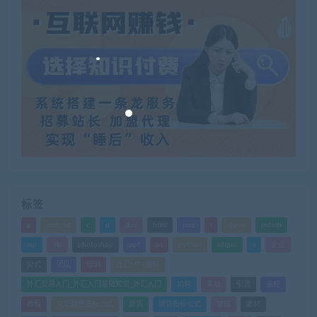
标签
a
android
c
d
doc
html
java
l
ldquo
mdash
mp
nlp
photoshop
ppt
ps
python
rdquo
s
企业
公式
团队
培训
外汇MT4指标
外汇交易入门_外汇入门基础知识_外汇入门
如何
实战
引流
指标
教程
文华财经指标公式
期货
期货指标公式
管理
素材