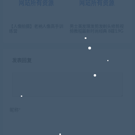
【人像拍摄】老衲人像高手训
男士美发理发剪发剃头修剪视
练营
频教程最新时尚经典 8碟1.9G
发表回复
昵称*