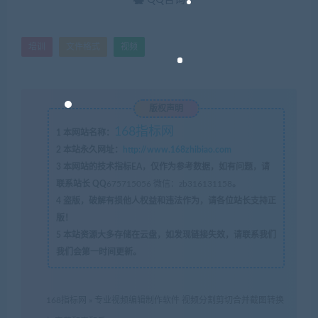
培训
文件格式
视频
版权声明
168指标网
1
本网站名称：
2
本站永久网址：
http://www.168zhibiao.com
3
本网站的技术指标EA，仅作为参考数据，如有问题，请
联系站长 QQ
675715056 微信：zb316131158
。
4
盗版，破解有损他人权益和违法作为，请各位站长支持正
版！
5
本站资源大多存储在云盘，如发现链接失效，请联系我们
我们会第一时间更新。
168指标网
»
专业视频编辑制作软件 视频分割剪切合并截图转换