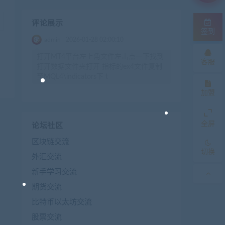
评论展示
签到
admin
2026-01-28 02:00:10
打开MT4平台左上角文件左击点一下找到
客服
打开数据文件夹打开 指标的ex4文件复制
至MQL4\indicators下 t
加盟
全屏
论坛社区
区块链交流
切换
外汇交流
新手学习交流
期货交流
比特币以太坊交流
股票交流