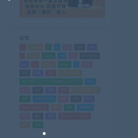
标签
a
android
c
d
doc
html
java
l
ldquo
mdash
mp
nlp
photoshop
ppt
ps
python
rdquo
s
企业
公式
团队
培训
外汇MT4指标
外汇交易入门_外汇入门基础知识_外汇入门
如何
实战
引流
指标
教程
文华财经指标公式
期货
期货指标公式
管理
素材
绩效
股票技术指标公式
营销
视频
视频教程
设计
课时
课程
通达信股票指标公式
销售
闲鱼