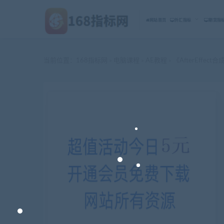
网站首页
外汇指标
期货指
当前位置：
168指标网
电脑课程
AE教程
《AfterEffe
>
>
>