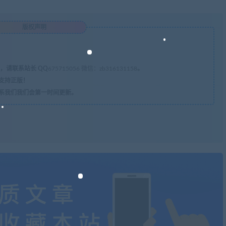
版权声明
，请联系站长 QQ
675715056 微信：zb316131158
。
支持正版！
系我们我们会第一时间更新。