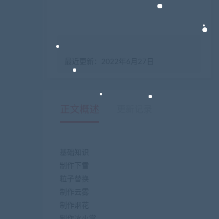
最近更新：2022年6月27日
正文概述
更新记录
基础知识
制作下雪
粒子替换
制作云雾
制作烟花
制作冰火掌