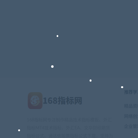
推荐学
精品资
网络创
168指标网专注制作精品技术指标模板、外汇
企业管
指标MT4技术指标、外汇EA、文华财经期货
指标公式、通达信股票指标公式下载，坚持为