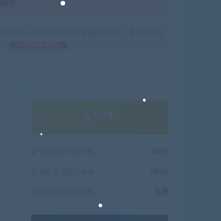
制即可。
675715056 如不会安装咨询客服远程协助，本站指标仅
如何获得 积分
5
积分
普通用户购买价格 :
5积分
钻石会员购买价格 :
0积分
终身钻石购买价格 :
免费