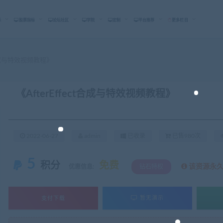
标
股票指标
论坛社区
学院
定制
平台推荐
更多栏目
ct合成与特效视频教程》
《AfterEffect合成与特效视频教程》
2022-06-27
admin
已收录
已售980次
5
积分
免费
该资源永
优惠信息:
钻石特权
支付下载
暂无演示