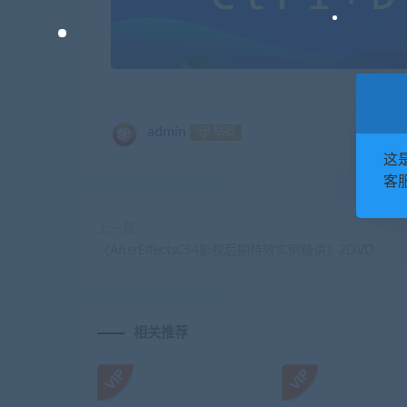
admin
钻石
这
客服
上一篇
《AfterEffectsCS4影视后期特效实例精讲》2DVD
相关推荐