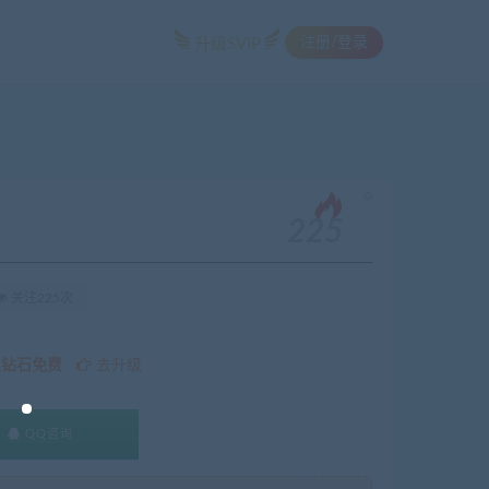
注册/登录
升级SVIP
。
225
关注225次
久钻石免费
去升级
QQ咨询