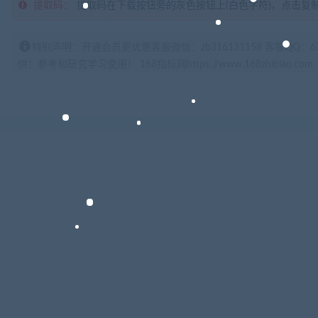
提取码：
提取码在下载按钮旁的灰色按钮上(白色字符)，点击复
特别声明：开通会员更优惠客服微信：zb316131158 客服QQ：
供：参考和研究学习使用！ 168指标网https://www.168zhibiao.com