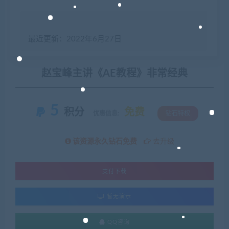
最近更新：2022年6月27日
赵宝峰主讲《AE教程》非常经典
5
积分
免费
优惠信息:
钻石特权
该资源永久钻石免费
去升级
支付下载
暂无演示
QQ咨询