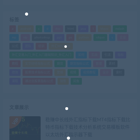
标签
a
android
c
d
doc
html
java
l
ldquo
mdash
mp
nlp
photoshop
ppt
ps
python
rdquo
s
企业
公式
团队
培训
外汇MT4指标
外汇交易入门_外汇入门基础知识_外汇入门
如何
实战
引流
指标
教程
文华财经指标公式
期货
期货指标公式
管理
素材
绩效
股票技术指标公式
营销
视频
视频教程
设计
课时
课程
通达信股票指标公式
销售
闲鱼
文章展示
稳赚中长线外汇指标下载MT4指标下载比
特币指标下载技术分析系统交易模板软件
以太坊外汇指示器下载