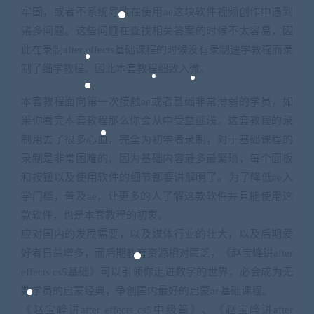
牢固，或者不系统导致在使用
ae
这块软件视频创作中遇到
诸多问题。这些问题在查找相关答案的时候不太容易，因
此在录制
after effects
基础课程的时候没有录制速学教程而录
制了细学教程。因此本套教程细致入微。
ae
或者基础非常薄弱的学员，如
本套教程面向第一次接触
果你看完本套教程那么你会从中受益匪浅。这套教程的录
制用去了很多心血，完全为初学者录制，对于基础课程的
录制是非常困难的，因为基础内容最多最繁琐，每个面板
和按钮以及使用软件的细节都要讲解明了。为了降低
ae
入
学门槛，普及
ae
，让更多的人了解这款软件并且能使用这
款软件，也是本套教程的初衷。
应对国内的发展需要，以及媒体行业的壮大，以及后期爱
after
好者日益增多，而后期教育资源相对匮乏，《赵宝峰讲
effects cs5
基础》可以引领你走进数字的世界，必会成为无
数学员的启蒙经典，争创国内最好的启蒙
ae
基础课程。
after effects cs5
中级篇》、《赵宝峰讲
after
《赵宝峰讲