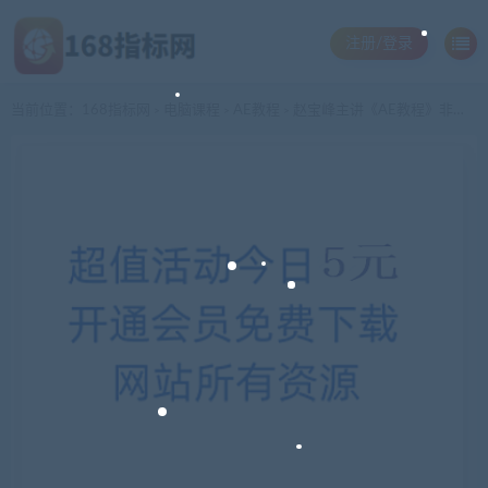
注册/登录
当前位置：
168指标网
电脑课程
AE教程
赵宝峰主讲《AE教程》非常经典
>
>
>