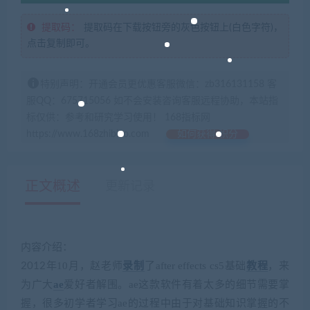
提取码：
提取码在下载按钮旁的灰色按钮上(白色字符)，
点击复制即可。
特别声明：开通会员更优惠客服微信：zb316131158 客
服QQ：675715056 如不会安装咨询客服远程协助，本站指
标仅供：参考和研究学习使用！ 168指标网
https://www.168zhibiao.com
如何获得 积分
正文概述
更新记录
内容介绍：
年
10
月，赵老师
录制
了
after effects cs5
基础
教程
，来
2012
为广大
ae
爱好者解围。
ae
这款软件有着太多的细节需要掌
握，很多初学者学习
ae
的过程中由于对基础知识掌握的不