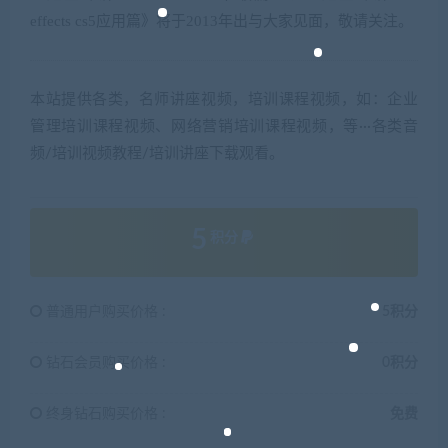
effects cs5
应用篇》将于
2013
年出与大家见面，敬请关注。
本站提供各类，名师讲座视频，培训课程视频，如：企业
管理培训课程视频、网络营销培训课程视频，等···各类音
频/培训视频教程/培训讲座下载观看。
5
积分
普通用户购买价格 :
5积分
钻石会员购买价格 :
0积分
终身钻石购买价格 :
免费