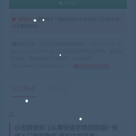
QQ咨询
提取码：
提取码在下载按钮旁的灰色按钮上(白色字符)，
点击复制即可。
特别声明：开通会员更优惠客服微信：zb316131158 客
服QQ：675715056 如不会安装咨询客服远程协助，本站指
标仅供：参考和研究学习使用！ 168指标网
https://www.168zhibiao.com
如何获得 积分
正文概述
更新记录
小杰特效师《从零快速学特效视频》快