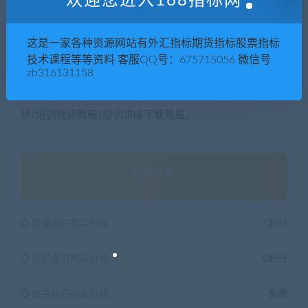
欢迎您进入168指标网
76–案例教程三维特效飞剑特效.mp4
这是一家各种资源网站有外汇指标期货指标股票指标
技术课程等等资料 客服QQ号：675715056 微信号
zb316131158
本站提供各类，名师讲座视频，培训课程视频，如：企业
管理培训课程视频、网络营销培训课程视频，等···各类音
频/培训视频教程/培训讲座下载观看。
5
积分
普通用户购买价格 :
5积分
钻石会员购买价格 :
0积分
终身钻石购买价格 :
免费