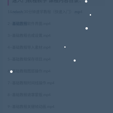
速入门教程教学 课程内容目录：
1&
ndash
;30分钟速学教程（快速入门）.
mp
4
2–
基础教程
软件界面.mp4
3–基础教程合成设置.mp4
4–基础教程导入素材.mp4
5–基础教程保存项目.mp4
6–基础教程图层操作.mp4
7–基础教程时间线操作.mp4
8–基础教程遮罩蒙版.mp4
9–基础教程关键帧动画.mp4