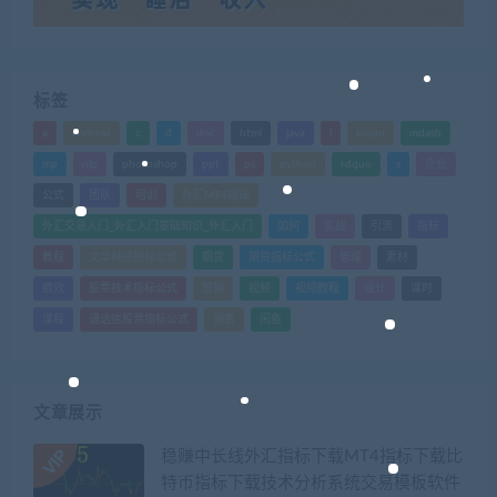
标签
a
android
c
d
doc
html
java
l
ldquo
mdash
mp
nlp
photoshop
ppt
ps
python
rdquo
s
企业
公式
团队
培训
外汇MT4指标
外汇交易入门_外汇入门基础知识_外汇入门
如何
实战
引流
指标
教程
文华财经指标公式
期货
期货指标公式
管理
素材
绩效
股票技术指标公式
营销
视频
视频教程
设计
课时
课程
通达信股票指标公式
销售
闲鱼
文章展示
稳赚中长线外汇指标下载MT4指标下载比
特币指标下载技术分析系统交易模板软件