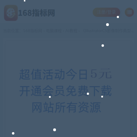
注册/登录
当前位置：
168指标网
电脑课程
AI教程
《IllustratorCS影像制作典型实例》光盘
>
>
>