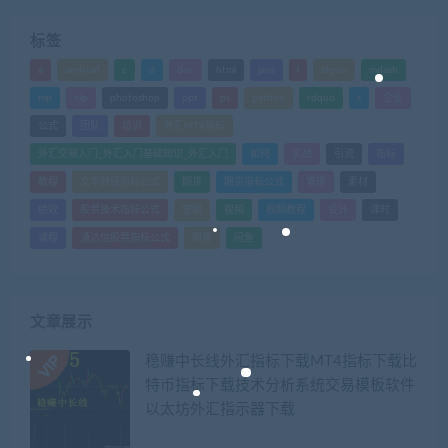
标签
a
android
c
d
doc
html
java
l
ldquo
mdash
mp
nlp
photoshop
ppt
ps
python
rdquo
s
企业
公式
团队
培训
外汇MT4指标
外汇交易入门_外汇入门基础知识_外汇入门
如何
实战
引流
指标
教程
文华财经指标公式
期货
期货指标公式
管理
素材
绩效
股票技术指标公式
营销
视频
视频教程
设计
课时
课程
通达信股票指标公式
销售
闲鱼
文章展示
稳赚中长线外汇指标下载MT4指标下载比
特币指标下载技术分析系统交易模板软件
以太坊外汇指示器下载