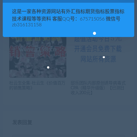
中视频项目操作教程，实操一
欧洲商学院MBA——压力管理(x
周收入150+后面数量起来了收
l)
这是一家各种资源网站有外汇指标期货指标股票指标
入会越滚越大
技术课程等等资料 客服QQ号：675715056 微信号
zb316131158
杜云生全集-杜云生《价值百万
邸乐团队内部原创诱导病毒式
的销售策略》
CPA（精华升级版）【已测日
收入200元】
发表回复