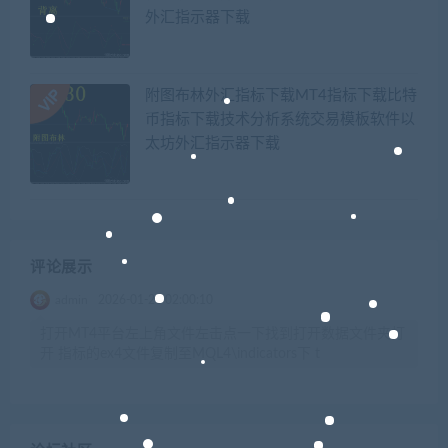
外汇指示器下载
附图布林外汇指标下载MT4指标下载比特
币指标下载技术分析系统交易模板软件以
太坊外汇指示器下载
评论展示
admin
2026-01-28 02:00:10
打开MT4平台左上角文件左击点一下找到打开数据文件夹打
开 指标的ex4文件复制至MQL4\indicators下 t