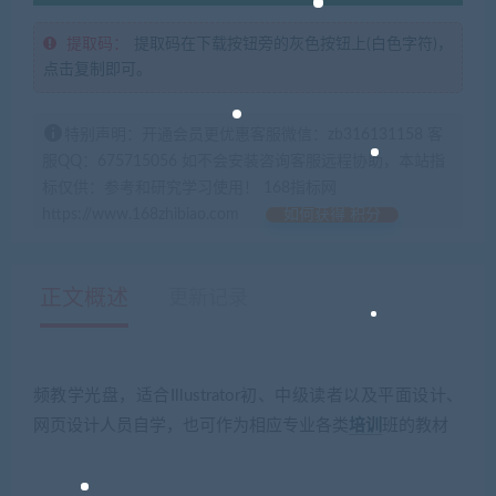
提取码：
提取码在下载按钮旁的灰色按钮上(白色字符)，
点击复制即可。
特别声明：开通会员更优惠客服微信：zb316131158 客
服QQ：675715056 如不会安装咨询客服远程协助，本站指
标仅供：参考和研究学习使用！ 168指标网
https://www.168zhibiao.com
如何获得 积分
正文概述
更新记录
频教学光盘，适合Illustrator初、中级读者以及平面设计、
网页设计人员自学，也可作为相应专业各类
培训
班的教材