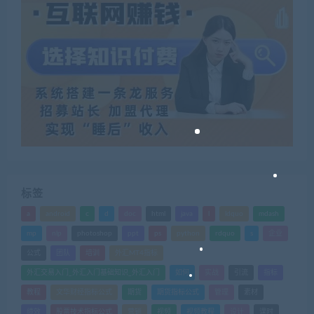
标签
a
android
c
d
doc
html
java
l
ldquo
mdash
mp
nlp
photoshop
ppt
ps
python
rdquo
s
企业
公式
团队
培训
外汇MT4指标
外汇交易入门_外汇入门基础知识_外汇入门
如何
实战
引流
指标
教程
文华财经指标公式
期货
期货指标公式
管理
素材
绩效
股票技术指标公式
营销
视频
视频教程
设计
课时