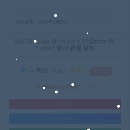
最近更新：2022年6月27日
AI CS6 Adobe Illustrator CS5设计for PC
－MAC 素材 教程 模板
5
积分
免费
优惠信息:
钻石特权
该资源永久钻石免费
去升级
支付下载
暂无演示