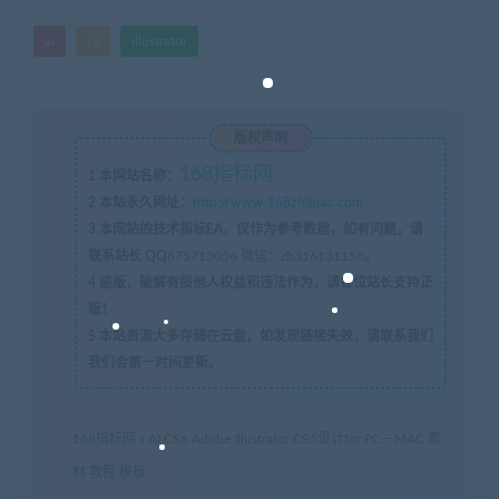
ai
cs
illustrator
版权声明
168指标网
1
本网站名称：
2
本站永久网址：
http://www.168zhibiao.com
3
本网站的技术指标EA，仅作为参考数据，如有问题，请
联系站长 QQ
675715056 微信：zb316131158
。
4
盗版，破解有损他人权益和违法作为，请各位站长支持正
版！
5
本站资源大多存储在云盘，如发现链接失效，请联系我们
我们会第一时间更新。
168指标网
»
AI CS6 Adobe Illustrator CS5设计for PC－MAC 素
材 教程 模板