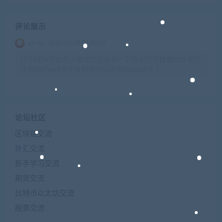
评论展示
admin
2026-01-28 02:00:10
打开MT4平台左上角文件左击点一下找到打开数据文件夹打
开 指标的ex4文件复制至MQL4\indicators下 t
论坛社区
区块链交流
外汇交流
新手学习交流
期货交流
比特币以太坊交流
股票交流