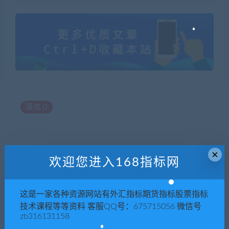
喜欢
0
×
上一篇
下一篇
欢迎您进入168指标网
Illustrator CC CS6序列号AI6
AI学习讲座-LOGO、名片、手
AICS6 AICC软件中英文+教程
提袋、信封设计视频全6讲
可更新
这是一家各种资源网站有外汇指标期货指标股票指标
技术课程等等资料 客服QQ号：675715056 微信号
zb316131158