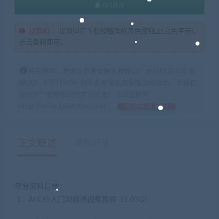
QQ咨询
提取码：
提取码在下载按钮旁的灰色按钮上(白色字符)，
点击复制即可。
特别声明：开通会员更优惠客服微信：zb316131158 客
服QQ：675715056 如不会安装咨询客服远程协助，本站指
标仅供：参考和研究学习使用！ 168指标网
https://www.168zhibiao.com
如何获得 积分
正文概述
更新记录
部分资料目录：
1、AI CS5入门到精通视频教程（1.03G）