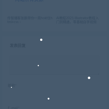
传智播客张鹏带你一周hold住h
AI教程2021-Illustrator教程入
tml+css –
门到精通，零基础自学视频
发表回复
昵称*
E-mail*