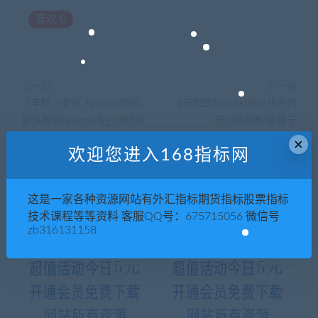
喜欢
0
上一篇
下一篇
《李韩飞老师_Android项目_
《善知堂Android就业班系列
新浪微博Android客户端项目
培训视频教程(基于
开发》MP4格式10讲
android4.03)》全3季
×
欢迎您进入168指标网
这是一家各种资源网站有外汇指标期货指标股票指标
相关推荐
技术课程等等资料 客服QQ号：675715056 微信号
zb316131158