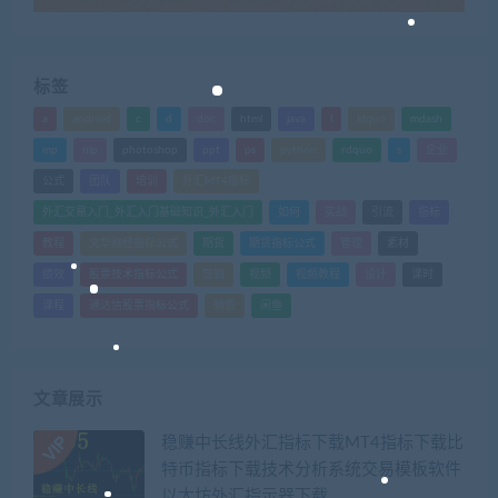
标签
a
android
c
d
doc
html
java
l
ldquo
mdash
mp
nlp
photoshop
ppt
ps
python
rdquo
s
企业
公式
团队
培训
外汇MT4指标
外汇交易入门_外汇入门基础知识_外汇入门
如何
实战
引流
指标
教程
文华财经指标公式
期货
期货指标公式
管理
素材
绩效
股票技术指标公式
营销
视频
视频教程
设计
课时
课程
通达信股票指标公式
销售
闲鱼
文章展示
稳赚中长线外汇指标下载MT4指标下载比
特币指标下载技术分析系统交易模板软件
以太坊外汇指示器下载