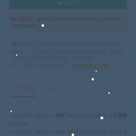
QQ咨询
提取码：
提取码在下载按钮旁的灰色按钮上(白色字符)，
点击复制即可。
特别声明：开通会员更优惠客服微信：zb316131158 客
服QQ：675715056 如不会安装咨询客服远程协助，本站指
标仅供：参考和研究学习使用！ 168指标网
https://www.168zhibiao.com
如何获得 积分
正文概述
更新记录
1_疯狂软件_疯狂Java_
李韩飞
老师_Android项目_新浪
微博
项目介绍
2_疯狂软件_疯狂Java_李韩飞老师_Android项目_新浪微博