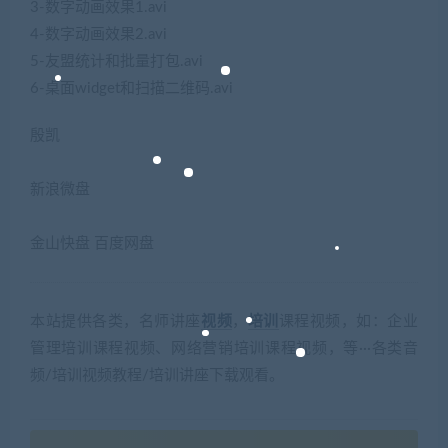
3-数字动画效果1.avi
4-数字动画效果2.avi
5-友盟统计和批量打包.avi
6-桌面widget和扫描二维码.avi
殷凯
新浪微盘
金山快盘 百度网盘
本站提供各类，名师讲座
视频
，
培训
课程视频，如：企业
管理培训课程视频、网络营销培训课程视频，等···各类音
频/培训视频教程/培训讲座下载观看。