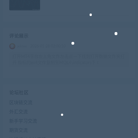
评论展示
admin
2026-01-28 02:00:10
打开MT4平台左上角文件左击点一下找到打开数据文件夹打
开 指标的ex4文件复制至MQL4\indicators下 t
论坛社区
区块链交流
外汇交流
新手学习交流
期货交流