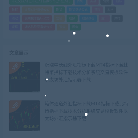
外汇交易入门_外汇入门基础知识_外汇入门
如何
实战
引流
指标
教程
文华财经指标公式
期货
期货指标公式
管理
素材
绩效
股票技术指标公式
营销
视频
视频教程
设计
课时
课程
通达信股票指标公式
销售
闲鱼
文章展示
稳赚中长线外汇指标下载MT4指标下载比
特币指标下载技术分析系统交易模板软件
以太坊外汇指示器下载
箱体通道外汇指标下载MT4指标下载比特
币指标下载技术分析系统交易模板软件以
太坊外汇指示器下载