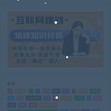
标签
a
android
c
d
doc
html
java
l
ldquo
mdash
mp
nlp
photoshop
ppt
ps
python
rdquo
s
企业
公式
团队
培训
外汇MT4指标