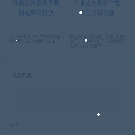
《3DSMAX2011中文版教程专
视频营销日发5单，每单利润8
业的室内设计教程》23讲
00元，日赚4000元实战课程无
水印（共5节课程）
发表回复
昵称*