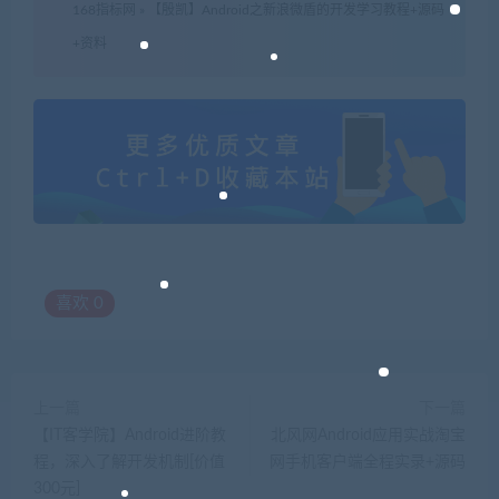
168指标网
»
【殷凯】Android之新浪微盾的开发学习教程+源码
+资料
喜欢
0
上一篇
下一篇
【IT客学院】Android进阶教
北风网Android应用实战淘宝
程，深入了解开发机制[价值
网手机客户端全程实录+源码
300元]