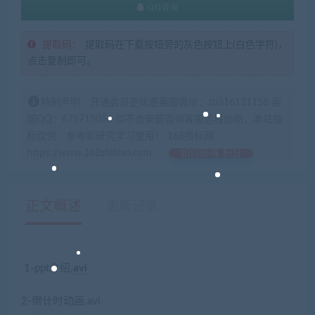
QQ咨询
提取码：
提取码在下载按钮旁的灰色按钮上(白色字符)，
点击复制即可。
特别声明：开通会员更优惠客服微信：zb316131158 客
服QQ：675715056 如不会安装咨询客服远程协助，本站指
标仅供：参考和研究学习使用！ 168指标网
https://www.168zhibiao.com
如何获得 积分
正文概述
更新记录
1-ppt介绍.
avi
2-倒计时动画.avi