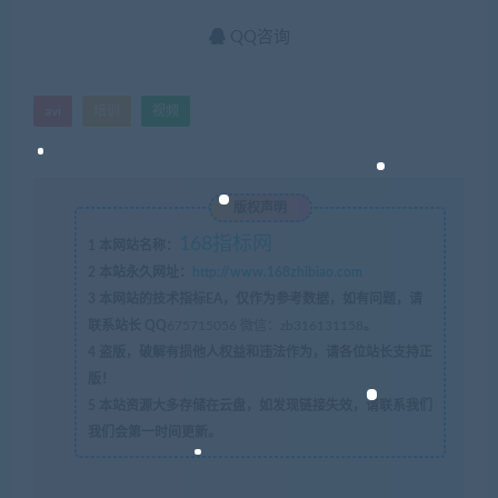
QQ咨询
avi
培训
视频
版权声明
168指标网
1
本网站名称：
2
本站永久网址：
http://www.168zhibiao.com
3
本网站的技术指标EA，仅作为参考数据，如有问题，请
联系站长 QQ
675715056 微信：zb316131158
。
4
盗版，破解有损他人权益和违法作为，请各位站长支持正
版！
5
本站资源大多存储在云盘，如发现链接失效，请联系我们
我们会第一时间更新。