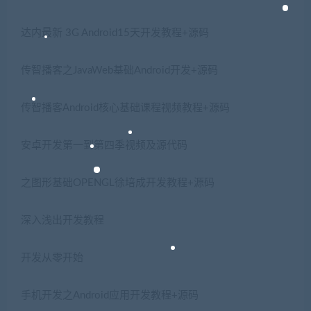
达内最新 3G Android15天开发教程+源码
传智播客之JavaWeb基础Android开发+源码
传智播客Android核心基础课程视频教程+源码
安卓开发第一到第四季视频及源代码
之图形基础OPENGL徐培成开发教程+源码
深入浅出开发教程
开发从零开始
手机开发之Android应用开发教程+源码