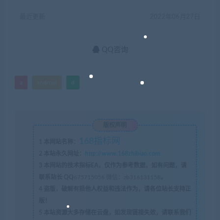
最近更新
2022年06月27日
QQ咨询
a
android
d
版权声明
168指标网
1
本网站名称：
2
本站永久网址：
http://www.168zhibiao.com
3
本网站的技术指标EA，仅作为参考数据，如有问题，请
联系站长 QQ
675715056 微信：zb316131158
。
4
盗版，破解有损他人权益和违法作为，请各位站长支持正
版！
5
本站资源大多存储在云盘，如发现链接失效，请联系我们