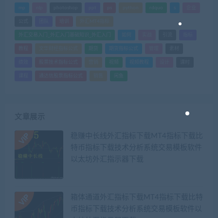
mp
nlp
photoshop
ppt
ps
python
rdquo
s
企业
公式
团队
培训
外汇MT4指标
外汇交易入门_外汇入门基础知识_外汇入门
如何
实战
引流
指标
教程
文华财经指标公式
期货
期货指标公式
管理
素材
绩效
股票技术指标公式
营销
视频
视频教程
设计
课时
课程
通达信股票指标公式
销售
闲鱼
文章展示
稳赚中长线外汇指标下载MT4指标下载比
特币指标下载技术分析系统交易模板软件
以太坊外汇指示器下载
箱体通道外汇指标下载MT4指标下载比特
币指标下载技术分析系统交易模板软件以