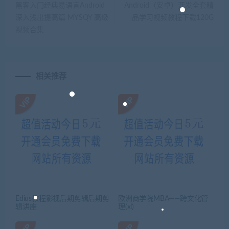
黑客入门经典易语言Android
Android（安卓）开发全套精
深入浅出提高篇 MYSQY 高级
品学习视频教程下载120G
视频合集
相关推荐
Edius教程影视后期剪辑后期剪
欧洲商学院MBA——跨文化管
辑讲座
理(xl)