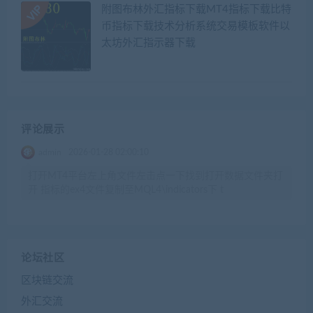
附图布林外汇指标下载MT4指标下载比特
币指标下载技术分析系统交易模板软件以
太坊外汇指示器下载
评论展示
admin
2026-01-28 02:00:10
打开MT4平台左上角文件左击点一下找到打开数据文件夹打
开 指标的ex4文件复制至MQL4\indicators下 t
论坛社区
区块链交流
外汇交流