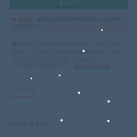
QQ咨询
提取码：
提取码在下载按钮旁的灰色按钮上(白色字符)，
点击复制即可。
特别声明：开通会员更优惠客服微信：zb316131158 客
服QQ：675715056 如不会安装咨询客服远程协助，本站指
标仅供：参考和研究学习使用！ 168指标网
https://www.168zhibiao.com
如何获得 积分
正文概述
更新记录
开发工具+部署方法