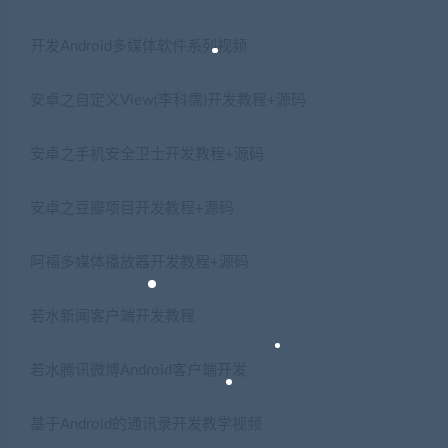
开发Android多媒体软件系列视频
安卓之自定义View(李科霈)开发教程+源码
安卓之手机安全卫士开发教程+源码
安卓之豆瓣项目开发教程+源码
阿福多媒体播放器开发教程+源码
若水新闻客户端开发教程
若水腾讯微博Android客户端开发
基于Android的通讯录开发教学视频