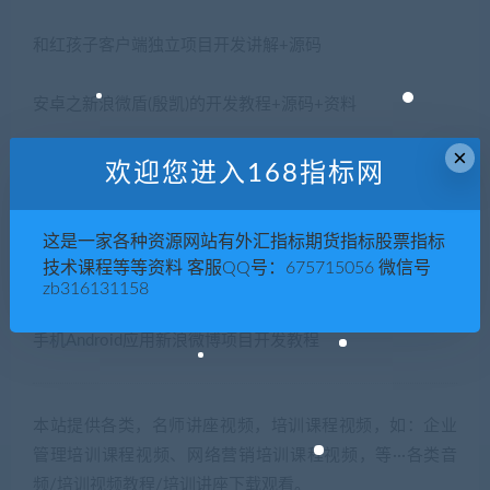
和红孩子客户端独立项目开发讲解+源码
安卓之新浪微盾(殷凯)的开发教程+源码+资料
×
系统的手机防盗软件的实现+源码
欢迎您进入168指标网
安卓社交分享平台——口袋微博
这是一家各种资源网站有外汇指标期货指标股票指标
技术课程等等资料 客服QQ号：675715056 微信号
地图搜索应用——美食天下
zb316131158
手机Android应用新浪微博项目开发教程
本站提供各类，名师讲座视频，培训课程视频，如：企业
管理培训课程视频、网络营销培训课程视频，等···各类音
频/培训视频教程/培训讲座下载观看。