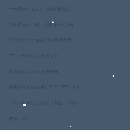
十天安卓开发从入门到精通教程
善知堂android就业视频教程+源码
轻松几步学Android开发视频教程
李宁android开发权威指南
华清远见Android开发教程
传智播客android系统开发全程实战课
下的android开发教程（张磊）+资料
教程+课件