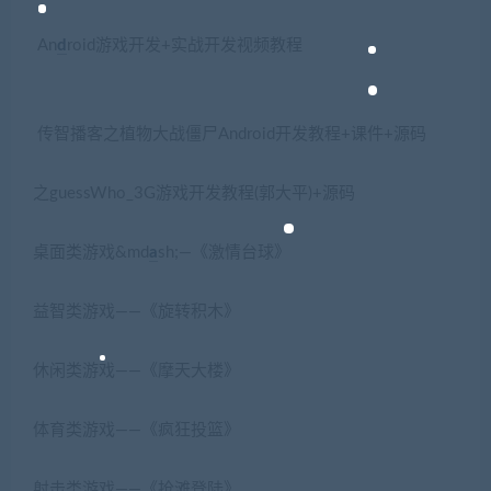
An
d
roid游戏开发+实战开发视频教程
传智播客之植物大战僵尸Android开发教程+课件+源码
之guessWho_3G游戏开发教程(郭大平)+源码
桌面类游戏&md
a
sh;—《激情台球》
益智类游戏——《旋转积木》
休闲类游戏——《摩天大楼》
体育类游戏——《疯狂投篮》
射击类游戏——《抢滩登陆》