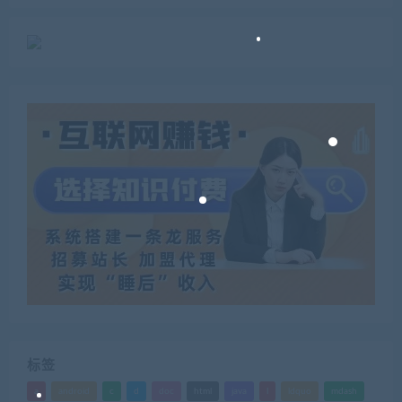
标签
a
android
c
d
doc
html
java
l
ldquo
mdash