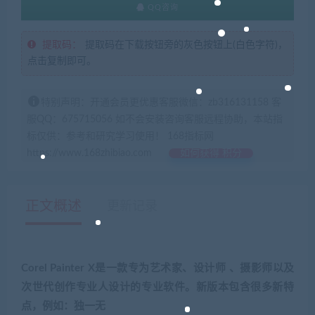
QQ咨询
提取码：
提取码在下载按钮旁的灰色按钮上(白色字符)，
点击复制即可。
特别声明：开通会员更优惠客服微信：zb316131158 客
服QQ：675715056 如不会安装咨询客服远程协助，本站指
标仅供：参考和研究学习使用！ 168指标网
https://www.168zhibiao.com
如何获得 积分
正文概述
更新记录
Corel Painter X是一款专为艺术家、设计师 、摄影师以及
次世代创作专业人设计的专业软件。新版本包含很多新特
点，例如：独一无