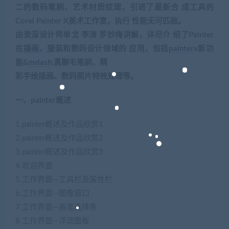
二的数码笔刷、艺术材质纹理、引进了最新合 成工具的
Corel Painter X美术工作室，执行 性能无可匹敌。
由资深设计师单戈 李涛 罗妙梅讲解，详尽介 绍了Painter
在
插画
、服装和数码设计领域的 应用，包括
painter
x新功
能&
mdash
;真鬃毛笔刷、精
彩手绘插画、数码照片特效处理等。
一、painter概述
1.painter概述及作品欣赏1
2.painter概述及作品欣赏2
3.painter概述及作品欣赏3
4.欢迎界面
5.工作界面—工具栏及属性栏
6.工作界面—图像窗口
7.工作界面—画笔选择条
8.工作界面—浮动面板