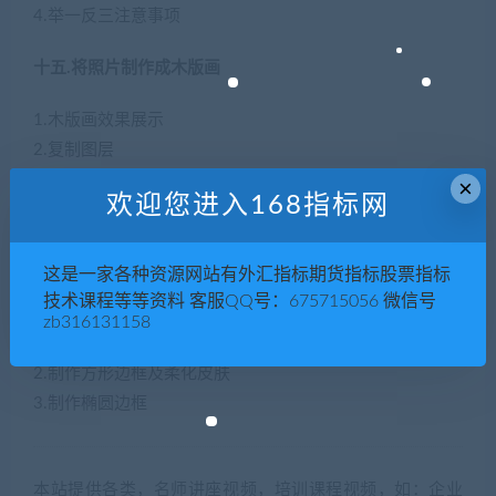
4.举一反三注意事项
十五.将照片制作成木版画
1.木版画效果展示
2.复制图层
3.了解木刻命令及制作黑白木版画
×
欢迎您进入168指标网
4.制作彩色木版画
5.使用图层样式制作特效
这是一家各种资源网站有外汇指标期货指标股票指标
十六.快速制作边框及柔化照片
技术课程等等资料 客服QQ号：675715056 微信号
zb316131158
1.效果展示
2.制作方形边框及柔化皮肤
3.制作椭圆边框
本站提供各类，名师讲座视频，培训课程视频，如：企业