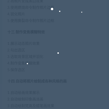
2.将照片变成黑白效果
3.使用燃烧命令制作照片边框
4.锐化照片
5.使用撕裂命令制作照片边框
十三.制作变焦模糊特效
1.展示动态照片效果
2.勾出选区
3.选取背景区域并羽化
4.制作变焦模糊效果
5.保存选区
十四.自动将照片绘制成各种风格的画
1.自动绘画效果展示
2.自动绘制印象画派画
3.自动绘制梵高及蜡笔画效果