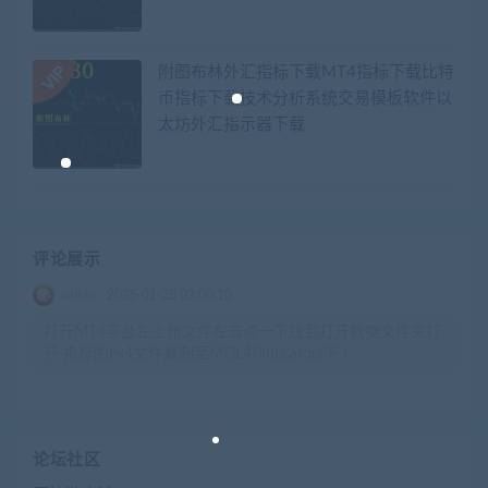
附图布林外汇指标下载MT4指标下载比特
币指标下载技术分析系统交易模板软件以
太坊外汇指示器下载
评论展示
admin
2026-01-28 02:00:10
打开MT4平台左上角文件左击点一下找到打开数据文件夹打
开 指标的ex4文件复制至MQL4\indicators下 t
论坛社区