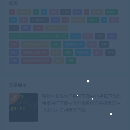
标签
a
android
c
d
doc
html
java
l
ldquo
mdash
mp
nlp
photoshop
ppt
ps
python
rdquo
s
企业
公式
团队
培训
外汇MT4指标
外汇交易入门_外汇入门基础知识_外汇入门
如何
实战
引流
指标
教程
文华财经指标公式
期货
期货指标公式
管理
素材
绩效
股票技术指标公式
营销
视频
视频教程
设计
课时
课程
通达信股票指标公式
销售
闲鱼
文章展示
稳赚中长线外汇指标下载MT4指标下载比
特币指标下载技术分析系统交易模板软件
以太坊外汇指示器下载