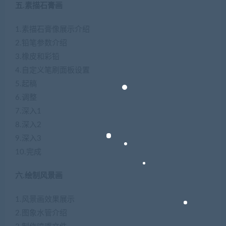
五.素描石膏画
1.素描石膏像展示介绍
2.铅笔参数介绍
3.橡皮和彩铅
4.自定义笔刷面板设置
5.起稿
6.调整
7.深入1
8.深入2
9.深入3
10.完成
六.绘制风景画
1.风景画效果展示
2.图象水管介绍