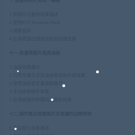
十.快速将照片变成一幅画
1.原照片与最终效果描述
2.使用KTP-Pyramid-Paint
3.调整色彩
4.应用表面纹理增加纸张纹理效果
十一.快速将照片变成油画
1.油画效果展示
2.巧用克隆方法及油画笔绘制大体效果
3.使用油画笔变量调整细节
4.手动绘制修补背景
5.应用表面材质模拟油画布效果
十二.制作黑白效果照片及有趣的边框特效
1.黑白照片效果描述