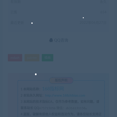
有效期
永久
已售
654
最近更新
2022年06月27日
QQ咨询
mdash
painter
插画
版权声明
168指标网
1
本网站名称：
2
本站永久网址：
http://www.168zhibiao.com
3
本网站的技术指标EA，仅作为参考数据，如有问题，请
联系站长 QQ
675715056 微信：zb316131158
。
4
盗版，破解有损他人权益和违法作为，请各位站长支持正