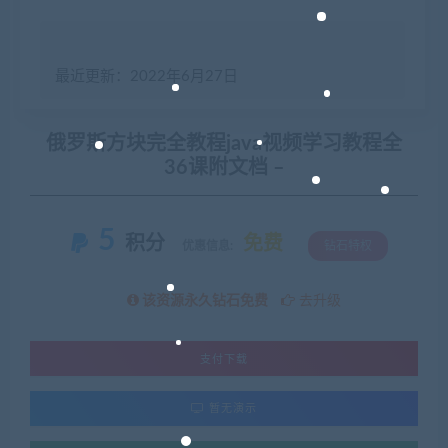
最近更新：2022年6月27日
俄罗斯方块完全教程java视频学习教程全
36课附文档 –
5
积分
免费
优惠信息:
钻石特权
该资源永久钻石免费
去升级
支付下载
暂无演示