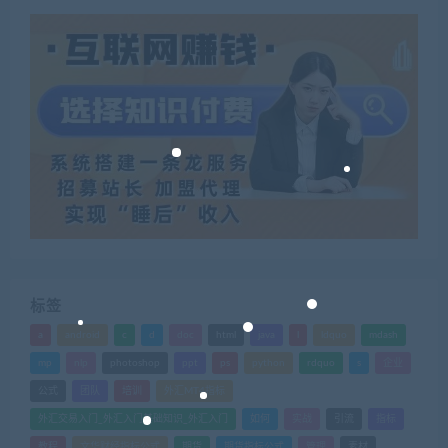
标签
a
android
c
d
doc
html
java
l
ldquo
mdash
mp
nlp
photoshop
ppt
ps
python
rdquo
s
企业
公式
团队
培训
外汇MT4指标
外汇交易入门_外汇入门基础知识_外汇入门
如何
实战
引流
指标
教程
文华财经指标公式
期货
期货指标公式
管理
素材