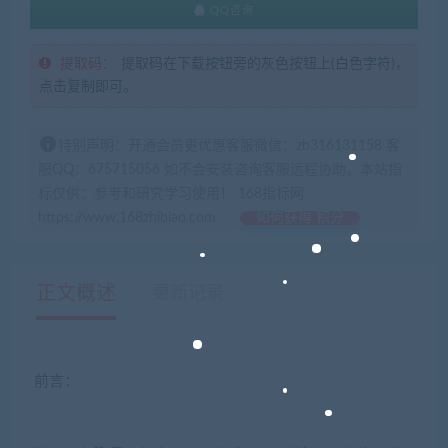
QQ咨询
提取码：
提取码在下载按钮旁的灰色按钮上(白色字符)，
点击复制即可。
特别声明：开通会员更优惠客服微信：zb316131158 客
服QQ：675715056 如不会安装咨询客服远程协助，本站指
标仅供：参考和研究学习使用！ 168指标网
https://www.168zhibiao.com
如何获得 积分
正文概述
更新记录
前言：