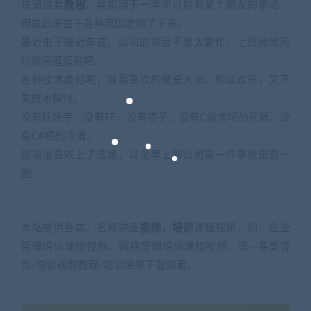
说道这套
教程
，其实源于一年半以前对某个朋友的承诺，
但是后来由于各种原因耽搁了下来。
最近由于接近年底，公司的项目不是太繁忙，上班经常可
以偷闲逛逛贴吧。
各种技术类贴吧，我最喜欢的就是大J8，和谐欢乐，又不
失技术探讨。
没有妖妖寺，没有FF，没有喷子。没有C语言吧的死板，没
有C#吧的冷清。
我渐渐喜欢上了这里，以至早上到公司第一件事就是逛一
圈
本站提供各类，名师讲座
视频
，
培训
课程视频，如：企业
管理培训课程视频、网络营销培训课程视频，等···各类音
频/培训视频教程/培训讲座下载观看。