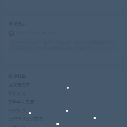
评论展示
admin
2026-01-28 02:00:10
打开MT4平台左上角文件左击点一下找到打开数据文件夹打
开 指标的ex4文件复制至MQL4\indicators下 t
论坛社区
区块链交流
外汇交流
新手学习交流
期货交流
比特币以太坊交流