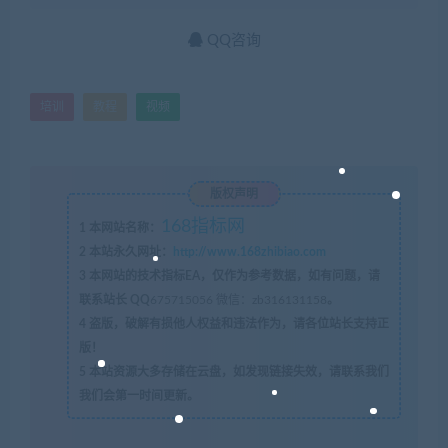
QQ咨询
培训
教程
视频
版权声明
168指标网
1
本网站名称：
2
本站永久网址：
http://www.168zhibiao.com
3
本网站的技术指标EA，仅作为参考数据，如有问题，请
联系站长 QQ
675715056 微信：zb316131158
。
4
盗版，破解有损他人权益和违法作为，请各位站长支持正
版！
5
本站资源大多存储在云盘，如发现链接失效，请联系我们
我们会第一时间更新。