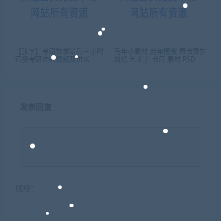
【张宇】考研数学最后三小时
马年小素材 新年模板 春节贺岁
直播考研冲刺视频及讲义
剪纸 艺术字 节日 素材 PSD
发表回复
昵称*