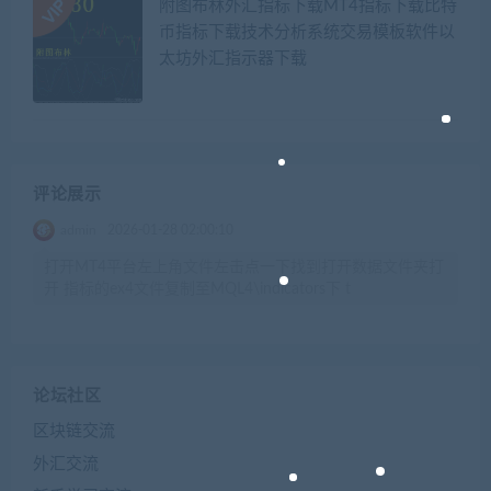
附图布林外汇指标下载MT4指标下载比特
币指标下载技术分析系统交易模板软件以
太坊外汇指示器下载
评论展示
admin
2026-01-28 02:00:10
打开MT4平台左上角文件左击点一下找到打开数据文件夹打
开 指标的ex4文件复制至MQL4\indicators下 t
论坛社区
区块链交流
外汇交流