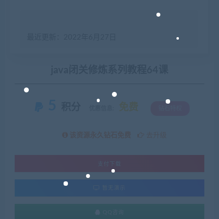
最近更新：2022年6月27日
java闭关修炼系列教程64课
5
积分
免费
优惠信息:
钻石特权
该资源永久钻石免费
去升级
支付下载
暂无演示
QQ咨询