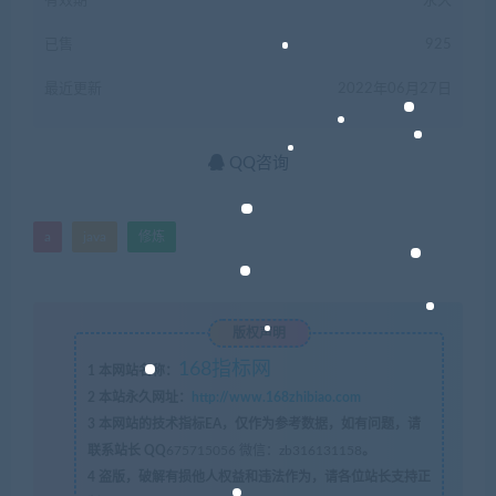
有效期
永久
已售
925
最近更新
2022年06月27日
QQ咨询
a
java
修炼
版权声明
168指标网
1
本网站名称：
2
本站永久网址：
http://www.168zhibiao.com
3
本网站的技术指标EA，仅作为参考数据，如有问题，请
联系站长 QQ
675715056 微信：zb316131158
。
4
盗版，破解有损他人权益和违法作为，请各位站长支持正