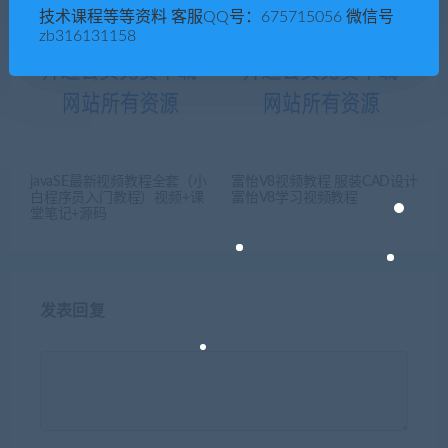
技术课程等等资料 客服QQ号：675715056 微信号
zb316131158
javaSE最新视频教程全套（小
富怡V8视频教程 服装CAD设计
白程序员入门教程）视频+课
富怡V8学习视频教程
堂笔记+源码
发表回复