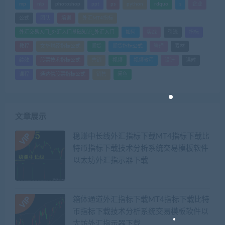
mp
nlp
photoshop
ppt
ps
python
rdquo
s
企业
公式
团队
培训
外汇MT4指标
外汇交易入门_外汇入门基础知识_外汇入门
如何
实战
引流
指标
教程
文华财经指标公式
期货
期货指标公式
管理
素材
绩效
股票技术指标公式
营销
视频
视频教程
设计
课时
课程
通达信股票指标公式
销售
闲鱼
文章展示
稳赚中长线外汇指标下载MT4指标下载比
特币指标下载技术分析系统交易模板软件
以太坊外汇指示器下载
箱体通道外汇指标下载MT4指标下载比特
币指标下载技术分析系统交易模板软件以
太坊外汇指示器下载