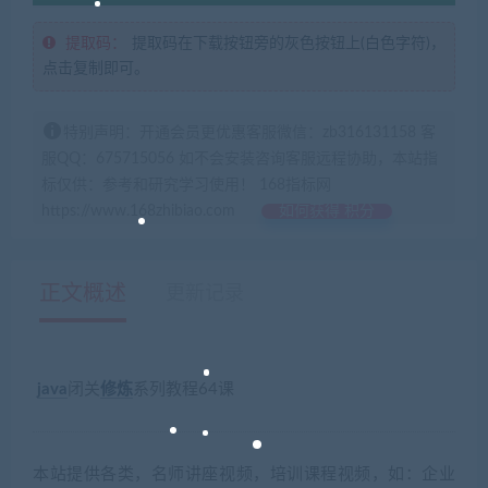
提取码：
提取码在下载按钮旁的灰色按钮上(白色字符)，
点击复制即可。
特别声明：开通会员更优惠客服微信：zb316131158 客
服QQ：675715056 如不会安装咨询客服远程协助，本站指
标仅供：参考和研究学习使用！ 168指标网
https://www.168zhibiao.com
如何获得 积分
正文概述
更新记录
java
闭关
修炼
系列教程64课
本站提供各类，名师讲座视频，培训课程视频，如：企业