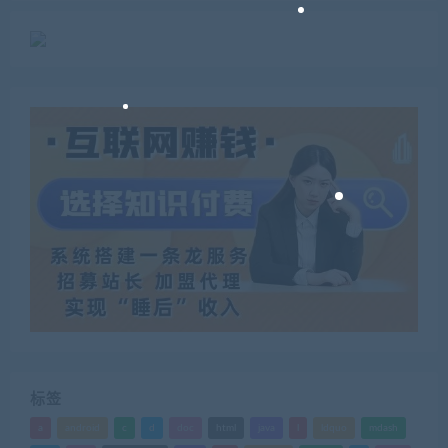
标签
a
android
c
d
doc
html
java
l
ldquo
mdash