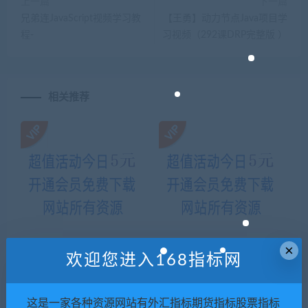
上一篇
下一篇
兄弟连JavaScript视频学习教
【王勇】动力节点Java项目学
程-
习视频（292课DRP完整版 ）
相关推荐
×
欢迎您进入168指标网
欧洲商学院MBA——企业全球
传智java基础+就业班32期完整
化战略(xl)
版
这是一家各种资源网站有外汇指标期货指标股票指标