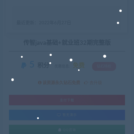
最近更新：2022年6月27日
传智java基础+就业班32期完整版
5
积分
免费
优惠信息:
钻石特权
该资源永久钻石免费
去升级
支付下载
暂无演示
QQ咨询