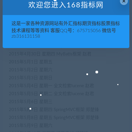
×
欢迎您进入168指标网
2015年4月24日
星期五
Oracle数据库
赵君
2015年4月25日
星期六
2015年4月26日
星期日
Oracle数据库
赵君
这是一家各种资源网站有外汇指标期货指标股票指标
2015年4月27日
星期一
Oracle数据库/数据库优化
赵君
技术课程等等资料 客服QQ号：675715056 微信号
zb316131158
2015年4月28日
星期二
2015年4月29日
星期三
MyBatis框架
赵君
2015年4月30日
星期四
MyBatis框架
赵君
2015年5月1日
星期五
2015年5月2日
星期六
2015年5月3日
星期日
2015年5月4日
星期一
全文检索lucene
赵君
2015年5月5日
星期二
全文检索lucene
赵君
2015年5月6日
星期三
2015年5月7日
星期四
SpringMVC框架
郑楚锋
2015年5月8日
星期五
SpringMVC框架
郑楚锋
2015年5月9日
星期六