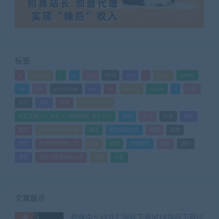
标签
a
android
c
d
doc
html
java
l
ldquo
mdash
mp
nlp
photoshop
ppt
ps
python
rdquo
s
企业
公式
团队
培训
外汇MT4指标
外汇交易入门_外汇入门基础知识_外汇入门
如何
实战
引流
指标
教程
文华财经指标公式
期货
期货指标公式
管理
素材
绩效
股票技术指标公式
营销
视频
视频教程
设计
课时
课程
通达信股票指标公式
销售
闲鱼
文章展示
稳赚中长线外汇指标下载MT4指标下载比