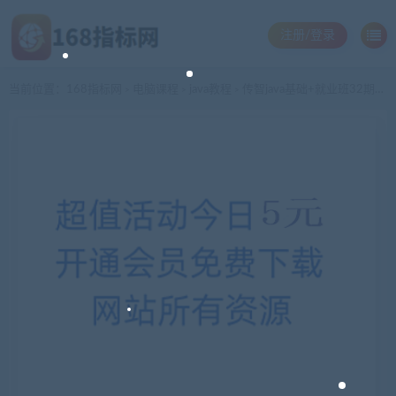
注册/登录
当前位置：
168指标网
电脑课程
java教程
传智java基础+就业班32期完整版
>
>
>