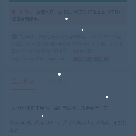
提取码：
提取码在下载按钮旁的灰色按钮上(白色字符)，
点击复制即可。
特别声明：开通会员更优惠客服微信：zb316131158 客
服QQ：675715056 如不会安装咨询客服远程协助，本站指
标仅供：参考和研究学习使用！ 168指标网
https://www.168zhibiao.com
如何获得 积分
正文概述
更新记录
32期也是挺不错的，基础到就业，适合新手学习
喜欢
java
的朋友可以看下。大学的朋友也可以看看，不要挂
科哟