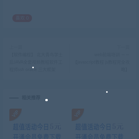
喜欢
0
上一篇
下一篇
【软件编程】 北大青鸟学士
web前端培训 －－
后JAVA全套视频教程软件工
【javascript教程 js教程完全攻
程师ssh oracle 三大框架
略】
相关推荐