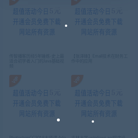
传智播客历经5年锤练-史上最
【张泽锋】Email技术在财务工
适合初学者入门的Java基础视
作中的应用
频
PhotoshopCC2018大师课 Ado
吉林大学-windows api程序设