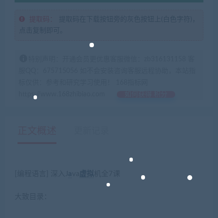
提取码：
提取码在下载按钮旁的灰色按钮上(白色字符)，
点击复制即可。
特别声明：开通会员更优惠客服微信：zb316131158 客
服QQ：675715056 如不会安装咨询客服远程协助，本站指
标仅供：参考和研究学习使用！ 168指标网
https://www.168zhibiao.com
如何获得 积分
正文概述
更新记录
[编程语言] 深入J
a
va
虚拟
机全7课
大致目录：