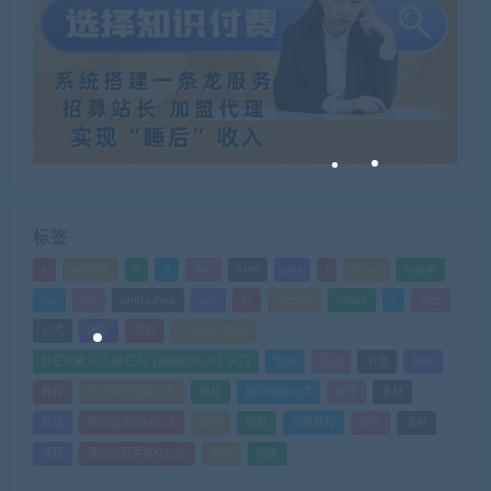
标签
a
android
c
d
doc
html
java
l
ldquo
mdash
mp
nlp
photoshop
ppt
ps
python
rdquo
s
企业
公式
团队
培训
外汇MT4指标
外汇交易入门_外汇入门基础知识_外汇入门
如何
实战
引流
指标
教程
文华财经指标公式
期货
期货指标公式
管理
素材
绩效
股票技术指标公式
营销
视频
视频教程
设计
课时
课程
通达信股票指标公式
销售
闲鱼