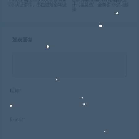
be 认证讲师，小白进阶必学课
计（翟慧杰）全48讲+3讲习题
课
发表回复
昵称*
E-mail*