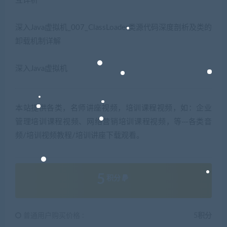
互详析
深入Java虚拟机_007_ClassLoader类源代码深度剖析及类的
卸载机制详解
深入Java虚拟机
本站提供各类，名师讲座视频，培训课程视频，如：企业
管理培训课程视频、网络营销培训课程视频，等···各类音
频/培训视频教程/培训讲座下载观看。
5
积分
普通用户购买价格 :
5积分