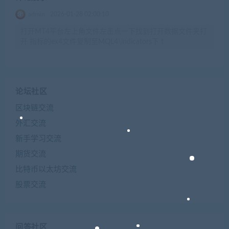
admin
2026-01-28 02:00:10
打开MT4平台左上角文件左击点一下找到打开数据文件夹打
开 指标的ex4文件复制至MQL4\indicators下 t
论坛社区
区块链交流
外汇交流
新手学习交流
期货交流
比特币以太坊交流
股票交流
问答社区