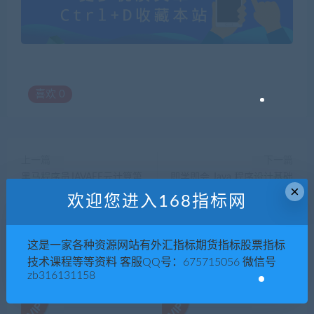
喜欢
0
上一篇
下一篇
黑马程序员JAVAEE云计算第
即学即会 Java 程序设计基础
×
10期全套86天
最新学习视频教程100课（中
欢迎您进入168指标网
文版）
这是一家各种资源网站有外汇指标期货指标股票指标
技术课程等等资料 客服QQ号：675715056 微信号
相关推荐
zb316131158