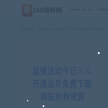
网站首页
外汇指标
期货指
当前位置：
168指标网
电脑课程
Photoshop教程
淘宝美工一
>
>
>