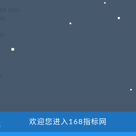
3
 35:05
36
21
7
 21:59
欢迎您进入168指标网
get组件 42:06
:07