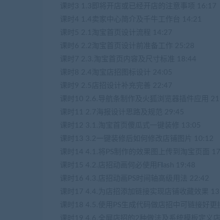
课时3 1.3即将开店或已经开店的注意事项 16:17
课时4 1.4卖家中心简介及千牛工作台 14:21
课时5 2.1淘宝首页设计流程 14:27
课时6 2.2淘宝首页设计前准备工作 25:28
课时7 2.3.淘宝首页内容及尺寸标准 18:44
课时8 2.4淘宝店招图标设计 24:05
课时9 2.5店招设计补充完善 22:47
课时10 2.6.导航条制作及火狐浏览器插件应用 21:
课时11 2.7海报设计思路及规范 29:45
课时12 3.1.淘宝首页傻瓜式一键装修 13:05
课时13 3.2一键装修后如何修改店铺图片 10:12
课时14 4.1.将PS制作的效果图上传到淘宝页面 17
课时15 4.2.店招动画何必使用F
l
ash 19:48
课时16 4.3.店招动画PS时间轴高级用法 22:42
课时17 4.4.为店招添加链接实现店铺收藏效果 13:
课时18 4.5.使用PS生成代码做店招中可链接好更换
课时19 4.6.全屏店招的2种做法及系统模板定义店铺