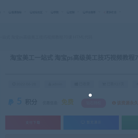
标
股票指标
论坛社区
学院
定制
平台推荐
更多栏目
站式 淘宝ps高级美工技巧视频教程70课 HTML代码
淘宝美工一站式 淘宝ps高级美工技巧视频教程70
2022-06-28
admin
已收录
已售927次
5
积分
免费
该资源永
优惠信息:
钻石特权
支付下载
暂无演示