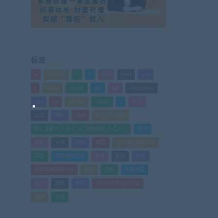
标签
a
android
c
d
doc
html
java
l
ldquo
mdash
mp
nlp
photoshop
ppt
ps
python
rdquo
s
企业
公式
团队
培训
外汇MT4指标
外汇交易入门_外汇入门基础知识_外汇入门
如何
实战
引流
指标
教程
文华财经指标公式
期货
期货指标公式
管理
素材
绩效
股票技术指标公式
营销
视频
视频教程
设计
课时
课程
通达信股票指标公式
销售
闲鱼