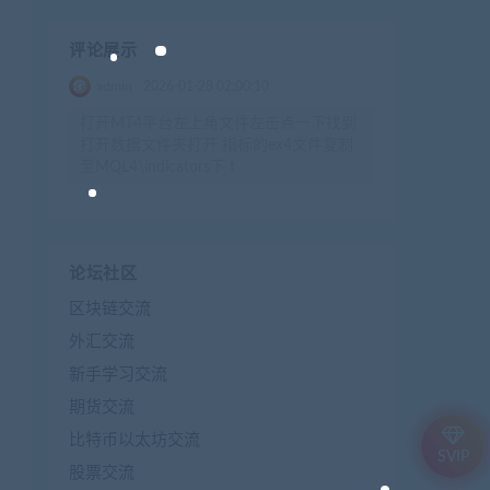
评论展示
admin
2026-01-28 02:00:10
打开MT4平台左上角文件左击点一下找到
打开数据文件夹打开 指标的ex4文件复制
至MQL4\indicators下 t
论坛社区
区块链交流
外汇交流
新手学习交流
期货交流
比特币以太坊交流
SVIP
股票交流