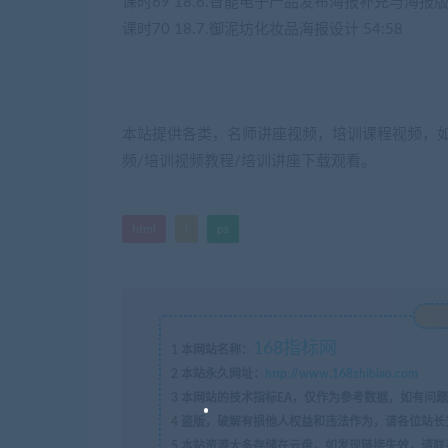
课时69 18.6.智能电子产品发布海报补充与海报版式设
课时70 18.7.御泥坊化妆品海报设计 54:58
本站提供各类，名师讲座视频，培训课程视频，如
频/培训视频教程/培训讲座下载观看。
html
l
ps
168指标网
1
本网站名称：
2
本站永久网址：
http://www.168zhibiao.com
3
本网站的技术指标EA，仅作为参考数据，如有问题
4
盗版，破解有损他人权益和违法作为，请各位站长
5
本站资源大多存储在云盘，如发现链接失效，请联