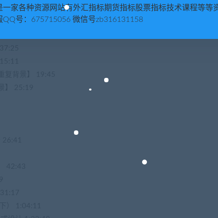
是一家各种资源网站有外汇指标期货指标股票指标技术课程等等
:11
QQ号：675715056 微信号zb316131158
宝类=淘宝全屏轮播海报 38:09
7:25
5:11
复背景】 19:45
 25:19
6:41
 42:43
9
1:17
 1:04:11