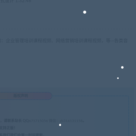
计 1:32:48
：企业管理培训课程视频、网络营销培训课程视频，等···各类音
版权声明
，请联系站长 QQ
675715056 微信：zb316131158
。
支持正版！
系我们我们会第一时间更新。