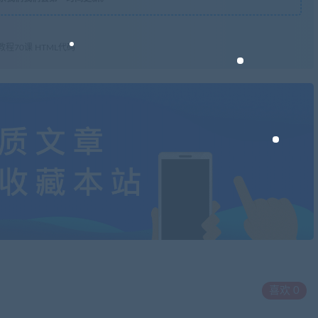
程70课 HTML代码
喜欢
0