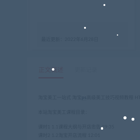
最近更新：2022年6月28日
正文概述
更新记录
淘宝美工一站式 淘宝
ps
高级美工技巧视频教程 HT
本站淘宝美工课程目录：
课时1 1.1课程大纲与开店忠告 29:35
课时2 1.2淘宝开店流程 12:01