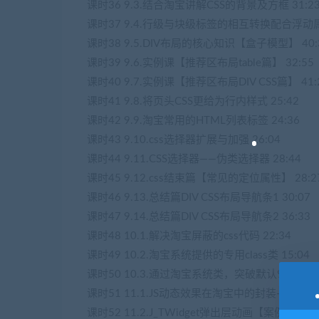
课时36 9.3.结合淘宝讲解CSS的背景及方框 31:2
课时37 9.4.行级与块级标签的相互转换配合浮动属性
课时38 9.5.DIV布局的核心知识【盒子模型】 40:
课时39 9.6.实例课【推荐区布局table篇】 32:55
课时40 9.7.实例课【推荐区布局DIV CSS篇】 41:
课时41 9.8.将页头CSS更给为行内样式 25:42
课时42 9.9.淘宝常用的HTML列表标签 24:36
课时43 9.10.css选择器扩展与加强 26:04
课时44 9.11.CSS选择器——伪类选择器 28:44
课时45 9.12.css结束篇【常见的定位属性】 28:2
课时46 9.13.总结篇DIV CSS布局导航条1 30:07
课时47 9.14.总结篇DIV CSS布局导航条2 36:33
课时48 10.1.解决淘宝屏蔽的css代码 22:34
课时49 10.2.淘宝系统提供的专用class类 15:04
课时50 10.3.通过淘宝系统类，突破默认950px宽度
课时51 11.1.JS动态效果在淘宝中的封装——J_TWid
课时52 11.2.J_TWidget弹出层动画【案例1】 30