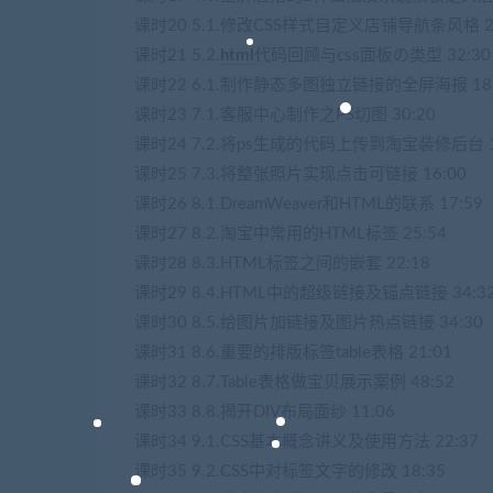
课时20 5.1.修改CSS样式自定义店铺导航条风格 21
课时21 5.2.
html
代码回顾与css面板の类型 32:30
课时22 6.1.制作静态多图独立链接的全屏海报 18:
课时23 7.1.客服中心制作之PS切图 30:20
课时24 7.2.将ps生成的代码上传到淘宝装修后台 1
课时25 7.3.将整张照片实现点击可链接 16:00
课时26 8.1.DreamWeaver和HTML的联系 17:59
课时27 8.2.淘宝中常用的HTML标签 25:54
课时28 8.3.HTML标签之间的嵌套 22:18
课时29 8.4.HTML中的超级链接及锚点链接 34:3
课时30 8.5.给图片加链接及图片热点链接 34:30
课时31 8.6.重要的排版标签table表格 21:01
课时32 8.7.Table表格做宝贝展示案例 48:52
课时33 8.8.揭开DIV布局面纱 11:06
课时34 9.1.CSS基本概念讲义及使用方法 22:37
课时35 9.2.CSS中对标签文字的修改 18:35