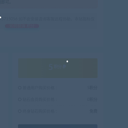
制即可。
675715056 如不会安装咨询客服远程协助，本站指标仅
如何获得 积分
5
积分
普通用户购买价格 :
5积分
钻石会员购买价格 :
0积分
终身钻石购买价格 :
免费