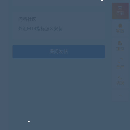
签到
问答社区
外汇MT4指标怎么安装
客服
加盟
提问发帖
全屏
切换