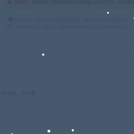
提取码：
提取码在下载按钮旁的灰色按钮上(白色字符)，点击复
特别声明：开通会员更优惠客服微信：zb316131158 客服QQ：
供：参考和研究学习使用！ 168指标网https://www.168zhibiao.com
ML代码，共70课