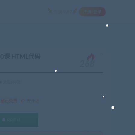
注册/登录
升级SVIP
。
课 HTML代码
268
关注268次
久钻石免费
去升级
QQ咨询