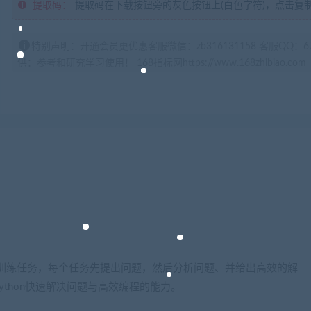
提取码：
提取码在下载按钮旁的灰色按钮上(白色字符)，点击复
特别声明：开通会员更优惠客服微信：zb316131158 客服QQ：
供：参考和研究学习使用！ 168指标网https://www.168zhibiao.com
作为训练任务，每个任务先提出问题，然后分析问题、并给出高效的解
thon快速解决问题与高效编程的能力。