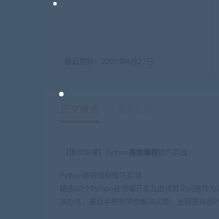
最近更新：2022年6月27日
正文概述
更新记录
【博学网课】Python
高效
编程
技巧实战
Python高效编程技巧实战
精选50个Python各领域开发及面试常见问题
决办法，最后手把手带你解决问题，全面提升用Py