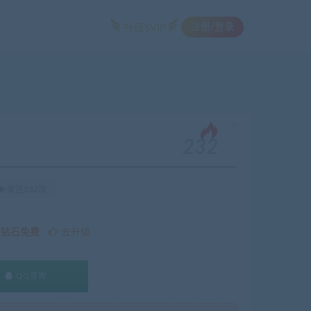
注册/登录
升级SVIP
。
232
关注232次
久钻石免费
去升级
QQ咨询