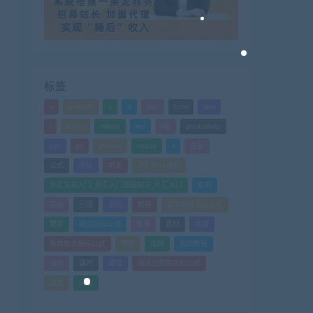
标签
a
android
c
d
doc
html
java
l
ldquo
mdash
mp
nlp
photoshop
ppt
ps
python
rdquo
s
企业
公式
团队
培训
外汇MT4指标
外汇交易入门_外汇入门基础知识_外汇入门
如何
实战
引流
指标
教程
文华财经指标公式
期货
期货指标公式
管理
素材
绩效
股票技术指标公式
营销
视频
视频教程
设计
课时
课程
通达信股票指标公式
销售
闲鱼