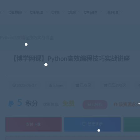
标
股票指标
论坛社区
学院
定制
平台推荐
更多栏目
ython高效编程技巧实战讲座
【博学网课】Python高效编程技巧实战讲座
2022-06-27
admin
已收录
已售292次
5
积分
免费
该资源永
优惠信息:
钻石特权
支付下载
暂无演示