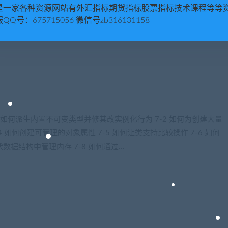
是一家各种资源网站有外汇指标期货指标股票指标技术课程等等
文档 6-5 如何读写excel文件
QQ号：675715056 微信号zb316131158
 如何派生内置不可变类型并修其改实例化行为 7-2 如何为创建大量
4 如何创建可管理的对象属性 7-5 如何让类支持比较操作 7-6 如何
数据结构中管理内存 7-8 如何通过…