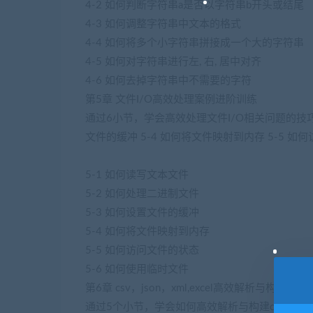
4-2 如何判断字符串a是否以字符串b开头或结尾
4-3 如何调整字符串中文本的格式
4-4 如何将多个小字符串拼接成一个大的字符串
4-5 如何对字符串进行左, 右, 居中对齐
4-6 如何去掉字符串中不需要的字符
第5章 文件I/O高效处理案例进阶训练
通过6小节，学会高效处理文件I/O相关问题的技巧： 
文件的缓冲 5-4 如何将文件映射到内存 5-5 如
5-1 如何读写文本文件
5-2 如何处理二进制文件
5-3 如何设置文件的缓冲
5-4 如何将文件映射到内存
5-5 如何访问文件的状态
5-6 如何使用临时文件
第6章 csv，json，xml,excel高效解析与构建案
通过5个小节，学会如何高效解析与构建csv,json，xml