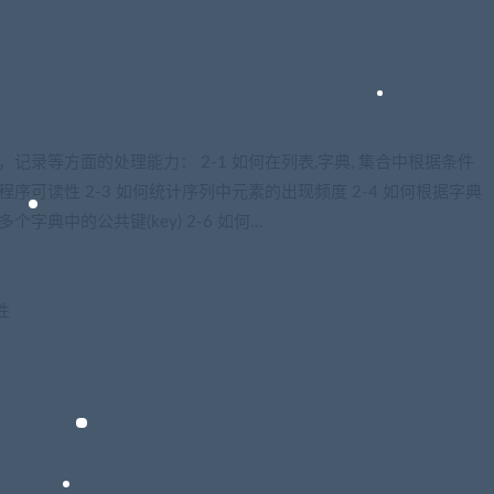
录等方面的处理能力： 2-1 如何在列表,字典, 集合中根据条件
程序可读性 2-3 如何统计序列中元素的出现频度 2-4 如何根据字典
个字典中的公共键(key) 2-6 如何…
性