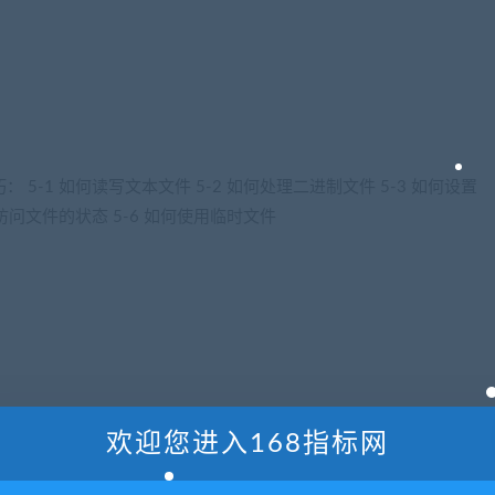
5-1 如何读写文本文件 5-2 如何处理二进制文件 5-3 如何设置
何访问文件的状态 5-6 如何使用临时文件
欢迎您进入168指标网
例进阶训练
,excel结构化数据： 6-1 如何读写csv数据 6-2 如何读写json数