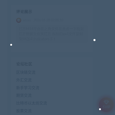
评论展示
admin
2026-01-28 02:00:10
打开MT4平台左上角文件左击点一下找到
打开数据文件夹打开 指标的ex4文件复制
至MQL4\indicators下 t
论坛社区
区块链交流
外汇交流
新手学习交流
期货交流
比特币以太坊交流
SVIP
股票交流