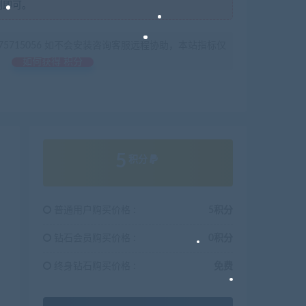
制即可。
675715056 如不会安装咨询客服远程协助，本站指标仅
如何获得 积分
5
积分
普通用户购买价格 :
5积分
钻石会员购买价格 :
0积分
终身钻石购买价格 :
免费