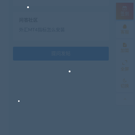
签到
问答社区
外汇MT4指标怎么安装
客服
加盟
提问发帖
全屏
切换