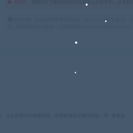
提取码：
提取码在下载按钮旁的灰色按钮上(白色字符)，点击复
特别声明：开通会员更优惠客服微信：zb316131158 客服QQ：
供：参考和研究学习使用！ 168指标网https://www.168zhibiao.com
：企业管理培训课程视频、网络营销培训课程视频，等···各类音