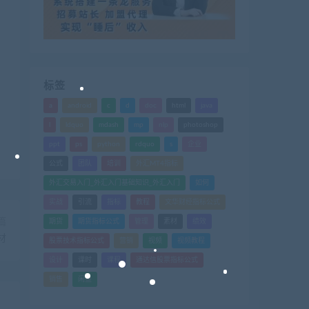
标签
a
android
c
d
doc
html
java
l
ldquo
mdash
mp
nlp
photoshop
ppt
ps
python
rdquo
s
企业
公式
团队
培训
外汇MT4指标
外汇交易入门_外汇入门基础知识_外汇入门
如何
实战
引流
指标
教程
文华财经指标公式
篇
期货
期货指标公式
管理
素材
绩效
材
股票技术指标公式
营销
视频
视频教程
设计
课时
课程
通达信股票指标公式
销售
闲鱼