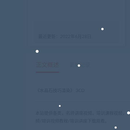
最近更新：2022年6月28日
正文概述
更新记录
《水晶石技巧渲染》 3CD
本站提供各类，名师讲座视频，培训课程视频，如
频/培训视频教程/培训讲座下载观看。