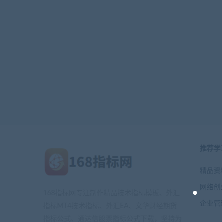
推荐学
精品资
网络创
168指标网专注制作精品技术指标模板、外汇
企业管
指标MT4技术指标、外汇EA、文华财经期货
指标公式、通达信股票指标公式下载，坚持为