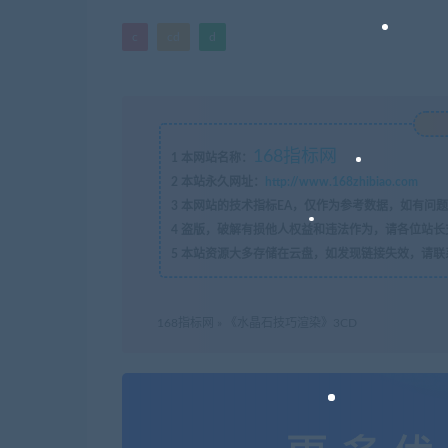
c
cd
d
168指标网
1
本网站名称：
2
本站永久网址：
http://www.168zhibiao.com
3
本网站的技术指标EA，仅作为参考数据，如有问题
4
盗版，破解有损他人权益和违法作为，请各位站长
5
本站资源大多存储在云盘，如发现链接失效，请联
168指标网
»
《水晶石技巧渲染》3CD