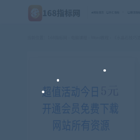
网站首页
外汇指标
期货指
当前位置：
168指标网
电脑课程
Word教程
《水晶石技巧渲
>
>
>