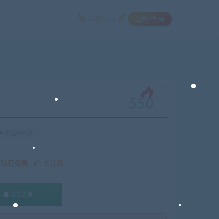
注册/登录
升级SVIP
。
550
关注550次
久钻石免费
去升级
QQ咨询