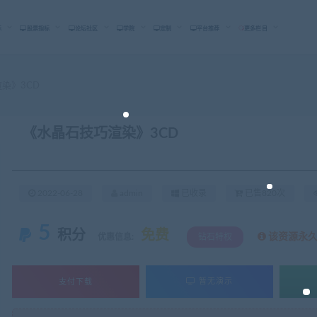
标
股票指标
论坛社区
学院
定制
平台推荐
更多栏目
染》3CD
《水晶石技巧渲染》3CD
2022-06-28
admin
已收录
已售820次
5
积分
免费
该资源永
优惠信息:
钻石特权
支付下载
暂无演示