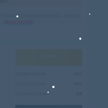
制即可。
675715056 如不会安装咨询客服远程协助，本站指标仅
如何获得 积分
5
积分
普通用户购买价格 :
5积分
钻石会员购买价格 :
0积分
终身钻石购买价格 :
免费