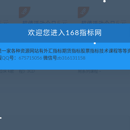
欢迎您进入168指标网
是一家各种资源网站有外汇指标期货指标股票指标技术课程等等
QQ号：675715056 微信号zb316131158
电脑点歌
《Maya2013进阶训练视频教
北风网-Oracle在J2EE开发中
ok k歌
程》3CD
用系列课程 –