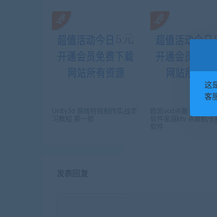
这
客服
Unity3d 游戏特效制作实战学
欧凯vod点歌系统家用
习教程 第一部
软件家庭ktv 点歌机卡拉
软件
发表回复