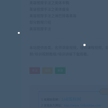
美容按摩手法之美体丰胸
美容按摩手法之美体瘦身
美容按摩手法之淋巴排毒美容
部分教程介绍
美容按摩手法
本站提供各类，名师讲座视频，培训课程视频，如
频/培训视频教程/培训讲座下载观看。
手法
按摩
美容
168指标网
1
本网站名称：
2
本站永久网址：
http://www.168zhibiao.com