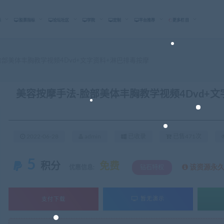
标
股票指标
论坛社区
学院
定制
平台推荐
更多栏目
部美体丰胸教学视频4Dvd+文字资料+淋巴排毒按摩
美容按摩手法-脸部美体丰胸教学视频4Dvd+
2022-06-28
admin
已收录
已售471次
5
积分
免费
该资源永
优惠信息:
钻石特权
支付下载
暂无演示