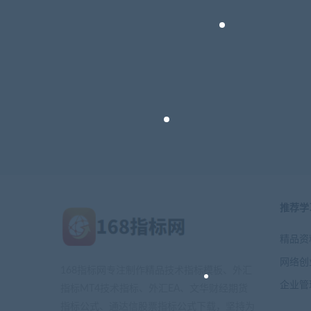
推荐学
精品资
网络创
168指标网专注制作精品技术指标模板、外汇
企业管
指标MT4技术指标、外汇EA、文华财经期货
指标公式、通达信股票指标公式下载，坚持为