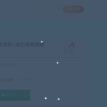
注册/登录
升级SVIP
。
文字资料+淋巴排毒按摩
300
关注300次
久钻石免费
去升级
QQ咨询