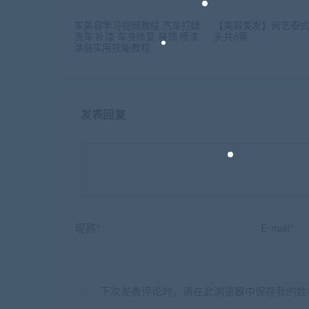
车美容学习视频教程 汽车打蜡
【美容美发】尚艺泰
洗车 补漆 车身修复 装饰 喷漆
头共6集
涂装实用技能教程
发表回复
昵称*
E-mail*
下次发表评论时，请在此浏览器中保存我的姓