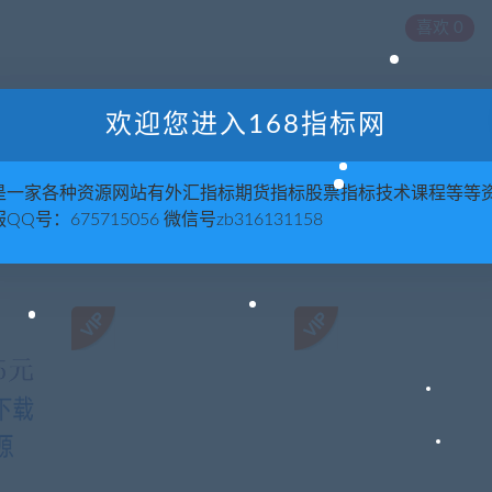
喜欢
0
欢迎您进入168指标网
下一
女生衣服色彩搭配技巧 穿衣配搭风格 日常服装搭
是一家各种资源网站有外汇指标期货指标股票指标技术课程等等
QQ号：675715056 微信号zb316131158