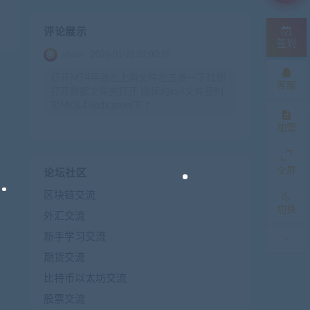
评论展示
签到
admin
2026-01-28 02:00:10
打开MT4平台左上角文件左击点一下找到
客服
打开数据文件夹打开 指标的ex4文件复制
至MQL4\indicators下 t
加盟
全屏
论坛社区
区块链交流
切换
外汇交流
新手学习交流
期货交流
比特币以太坊交流
股票交流