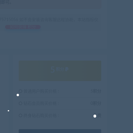
制即可。
675715056 如不会安装咨询客服远程协助，本站指标仅
如何获得 积分
5
积分
普通用户购买价格 :
5积分
钻石会员购买价格 :
0积分
终身钻石购买价格 :
免费