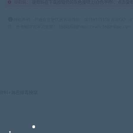
提取码：
提取码在下载按钮旁的灰色按钮上(白色字符)，点击复
特别声明：开通会员更优惠客服微信：zb316131158 客服QQ：
供：参考和研究学习使用！ 168指标网https://www.168zhibiao.com
字资料+淋巴排毒按摩