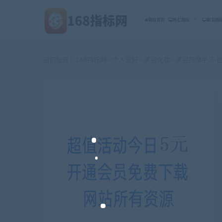
网站首页
外汇指标
期货指
当前位置：
168指标网
个人爱好
美容化妆
美容按摩手法-脸
>
>
>