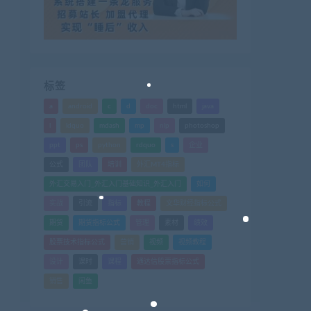
标签
a
android
c
d
doc
html
java
l
ldquo
mdash
mp
nlp
photoshop
ppt
ps
python
rdquo
s
企业
公式
团队
培训
外汇MT4指标
外汇交易入门_外汇入门基础知识_外汇入门
如何
实战
引流
指标
教程
文华财经指标公式
期货
期货指标公式
管理
素材
绩效
股票技术指标公式
营销
视频
视频教程
设计
课时
课程
通达信股票指标公式
销售
闲鱼