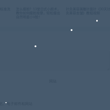
式标准洗
怎么瘦脸？13堂日式小颜术，
针灸美容美雕针面针《30天
教你如何瘦脸按摩，轻松瘦出
灸美容去皱》教程视频
自然明星小V脸！
网站
名、电子邮件和网站