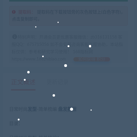
提取码：
提取码在下载按钮旁的灰色按钮上(白色字符)，
点击复制即可。
特别声明：开通会员更优惠客服微信：zb316131158 客
服QQ：675715056 如不会安装咨询客服远程协助，本站指
标仅供：参考和研究学习使用！ 168指标网
https://www.168zhibiao.com
如何获得 积分
正文概述
更新记录
日常时尚
发型
-简单梳编
盘发
教程
目录：