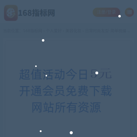
注册/登录
当前位置：
168指标网
个人爱好
美容化妆
日常时尚发型-简单梳编 盘发教程
>
>
>