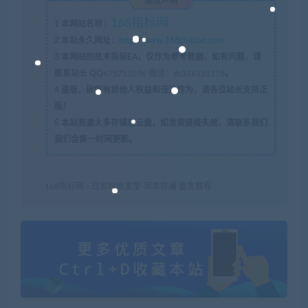
版权声明
168指标网
1
本网站名称：
2
本站永久网址：
http://www.168zhibiao.com
3
本网站的技术指标EA，仅作为参考数据，如有问题，请
联系站长 QQ
675715056 微信：zb316131158
。
4
盗版，破解有损他人权益和违法作为，请各位站长支持正
版！
5
本站资源大多存储在云盘，如发现链接失效，请联系我们
我们会第一时间更新。
168指标网
»
日常时尚发型-简单梳编 盘发教程