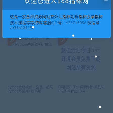
欢迎您进入168指标网
这是一家各种资源网站有外汇指标期货指标股票指标
AE 中文视频自学教程全集 送A
【孙祖建】AE全套教程After E
技术课程等等资料 客服QQ号：675715056 微信号
E素材+模板+最全插件 CS4－5
ffects教程全六套 AE基础+高手
zb316131158
－软件(tbd)
进阶+特效视频
python教程视频，全民一起玩
E网情深HTML网页制作系列VI
Python基础篇+提高篇
P培训教程全18课 –