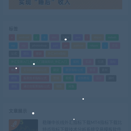
标签
a
android
c
d
doc
html
java
l
ldquo
mdash
mp
nlp
photoshop
ppt
ps
python
rdquo
s
企业
公式
团队
培训
外汇MT4指标
外汇交易入门_外汇入门基础知识_外汇入门
如何
实战
引流
指标
教程
文华财经指标公式
期货
期货指标公式
管理
素材
绩效
股票技术指标公式
营销
视频
视频教程
设计
课时
课程
通达信股票指标公式
销售
闲鱼
文章展示
稳赚中长线外汇指标下载MT4指标下载比
特币指标下载技术分析系统交易模板软件