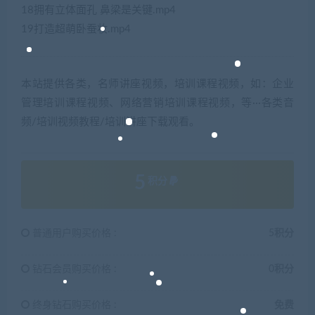
18拥有立体面孔 鼻梁是关键.mp4
19打造超萌卧蚕妆.mp4
本站提供各类，名师讲座视频，培训课程视频，如：企业
管理培训课程视频、网络营销培训课程视频，等···各类音
频/培训视频教程/培训讲座下载观看。
5
积分
普通用户购买价格 :
5积分
钻石会员购买价格 :
0积分
终身钻石购买价格 :
免费