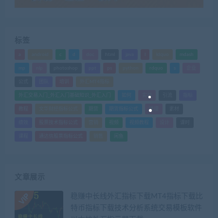
标签
a
android
c
d
doc
html
java
l
ldquo
mdash
mp
nlp
photoshop
ppt
ps
python
rdquo
s
企业
公式
团队
培训
外汇MT4指标
外汇交易入门_外汇入门基础知识_外汇入门
如何
实战
引流
指标
教程
文华财经指标公式
期货
期货指标公式
管理
素材
绩效
股票技术指标公式
营销
视频
视频教程
设计
课时
课程
通达信股票指标公式
销售
闲鱼
文章展示
稳赚中长线外汇指标下载MT4指标下载比
特币指标下载技术分析系统交易模板软件