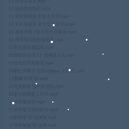
01 冰激凌眼妆.
mp
4
02 玩转唇妆色彩.mp4
03 遮掉黑眼圈 卸妆大不同.mp4
04 毛孔隐身术 对大毛孔说NO.mp4
05 裸素无暇 T台大热光感裸妆.mp4
06 用眉笔和眉粉画粗眉.mp4
07双色眼线潮起来.mp4
08想做自拍达人？妆得这么化.mp4
09轻松玩转假睫毛.mp4
10腮红修颜术 赶走&
ldquo
;大饼“脸.mp4
11蜜糖“咬唇”妆.mp4
12完美卸妆 告别敏感肌.mp4
13五分钟搞定上班妆.mp4
14得体面试妆.mp4
15避免夏日尴尬脱妆.mp4
16双眼皮“贴”出美丽.mp4
17自然美睫“刷”出来.mp4