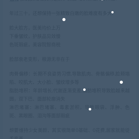
年过三十，还想保持一张精致白嫩的脸难度有多大?
脸大脸方，医美均价上万
下垂皱纹，护肤品见效慢
色斑瑕疵，美容院智商税
脸部衰老变形，根源无非在于
肉骨偏移：长期不良姿势习惯,导致肌肉、骨骼偏移,脸颊塌
陷、咬肌大、大小脸、皱纹增多等
脂肪堆积：年龄增长,代谢逐渐变差,脂肪堆积导致脸越来越
圆，双下巴、面部轮廓消失
淋巴堵塞：淋巴堵塞、毒素淤积，导致眼袋、浮肿、色
斑、黑眼圈、泪沟等面部瑕疵
想要维持少女美颜，其实很简单0基础、0花费,居家就能徒
手变美。