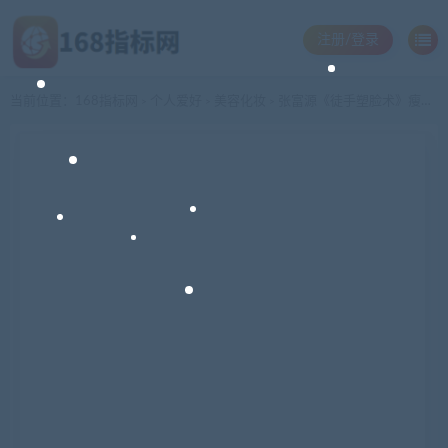
注册/登录
当前位置：
168指标网
个人爱好
美容化妆
张富源《徒手塑脸术》瘦小脸 调脸型 淡色斑 紧肌肤,轻松拥有逆龄少女脸
>
>
>