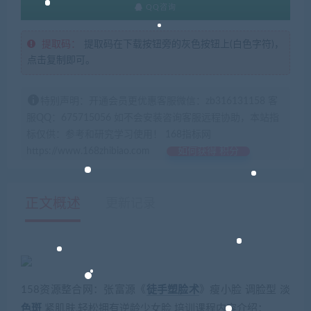
QQ咨询
提取码：
提取码在下载按钮旁的灰色按钮上(白色字符)，
点击复制即可。
特别声明：开通会员更优惠客服微信：zb316131158 客
服QQ：675715056 如不会安装咨询客服远程协助，本站指
标仅供：参考和研究学习使用！ 168指标网
https://www.168zhibiao.com
如何获得 积分
正文概述
更新记录
158资源整合网：张富源《
徒手
塑脸术
》瘦小脸 调脸型 淡
色斑
紧肌肤,轻松拥有逆龄少女脸 培训课程内容介绍：