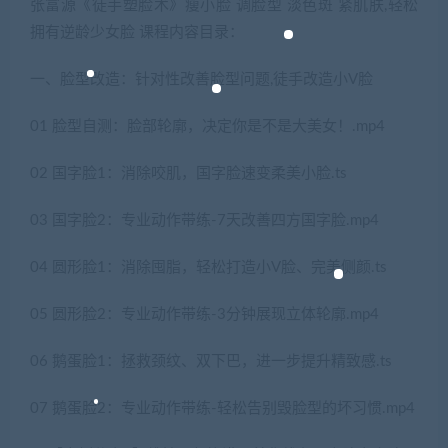
张富源《徒手塑脸术》瘦小脸 调脸型 淡色斑 紧肌肤,轻松
拥有逆龄少女脸 课程内容目录：
一、脸型改造：针对性改善脸型问题,徒手改造小V脸
01 脸型自测：脸部轮廓，决定你是不是大美女！.mp4
02 国字脸1：消除咬肌，国字脸速变柔美小脸.ts
03 国字脸2：专业动作带练-7天改善四方国字脸.mp4
04 圆形脸1：消除囤脂，轻松打造小V脸、完美侧颜.ts
05 圆形脸2：专业动作带练-3分钟展现立体轮廓.mp4
06 鹅蛋脸1：拯救颈纹、双下巴，进一步提升精致感.ts
07 鹅蛋脸2：专业动作带练-轻松告别毁脸型的坏习惯.mp4