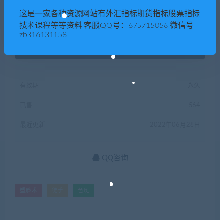
这是一家各种资源网站有外汇指标期货指标股票指标
终身钻石购买价格 :
免费
技术课程等等资料 客服QQ号：675715056 微信号
zb316131158
支付下载
有效期
永久
已售
564
最近更新
2022年06月28日
QQ咨询
塑脸术
徒手
色斑