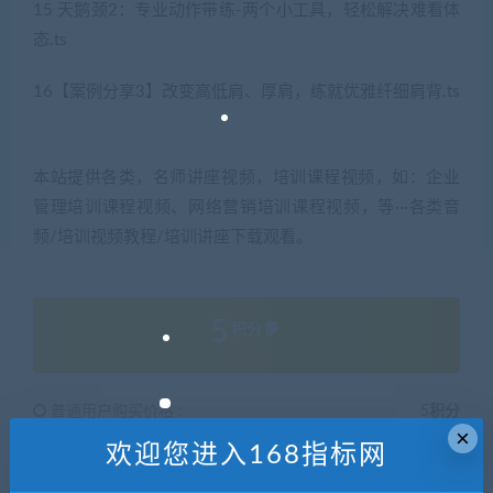
15 天鹅颈2：专业动作带练-两个小工具，轻松解决难看体
态.ts
16【案例分享3】改变高低肩、厚肩，练就优雅纤细肩背.ts
本站提供各类，名师讲座视频，培训课程视频，如：企业
管理培训课程视频、网络营销培训课程视频，等···各类音
频/培训视频教程/培训讲座下载观看。
5
积分
普通用户购买价格 :
5积分
×
欢迎您进入168指标网
钻石会员购买价格 :
0积分