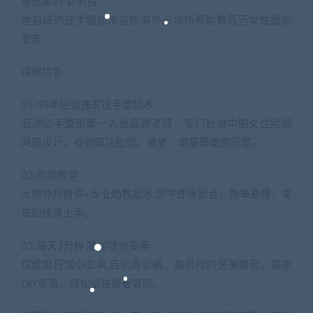
整形届的“都教授”
他自研的徒手塑脸术名扬海外已成功帮助数百万女性塑颜
变美
课程特色：
01.40年经验独家徒手塑脸术
亚洲徒手整形第一人张富源老师，专门针对中国女性脸部
问题设计，有效解决脸型、衰老、瑕疵等面部问题。
02.视频教学
大咖导师精讲+专业助教陪练,即学即练即会，简单易懂，零
基础快速上手。
03.每天3分钟,随时随地变美
仅借助日常小工具,告别高价格、高风险的医美整形，居家
DIY变美，轻松留住青春容颜。