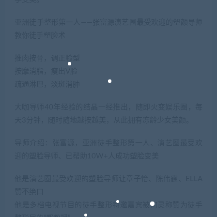
亚洲徒手整形第一人——张富源演艺圈最受欢迎的塑颜导师
教你徒手塑脸术
推肉按骨，调正脸型
按摩消脂，瘦出V脸
疏通淋巴，淡斑消肿
大咖导师40年经验的结晶一经推出，随即火变娱乐圈，每
天3分钟，随时随地越按越美，从此拥有冻龄少女美颜。
导师介绍：张富源，亚洲徒手整形第一人、演艺圈最受欢
迎的塑脸导师、已帮助10W+人成功塑脸变美
他是演艺圈最受欢迎的塑脸导师让章子怡、陈伟霆、ELLA
赞不绝口
他是多档电视节目的徒手整形特邀嘉宾被何灵称赞为徒手