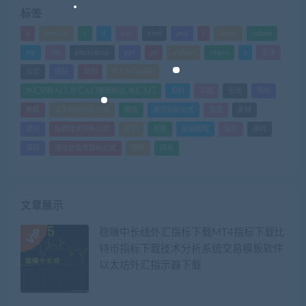
标签
a
android
c
d
doc
html
java
l
ldquo
mdash
mp
nlp
photoshop
ppt
ps
python
rdquo
s
企业
公式
团队
培训
外汇MT4指标
外汇交易入门_外汇入门基础知识_外汇入门
如何
实战
引流
指标
教程
文华财经指标公式
期货
期货指标公式
管理
素材
绩效
股票技术指标公式
营销
视频
视频教程
设计
课时
课程
通达信股票指标公式
销售
闲鱼
文章展示
稳赚中长线外汇指标下载MT4指标下载比
特币指标下载技术分析系统交易模板软件
以太坊外汇指示器下载