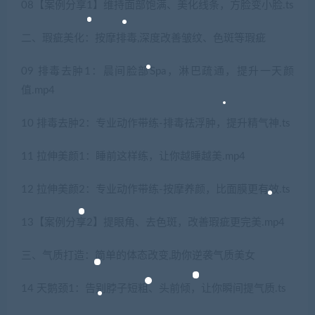
08【案例分享1】维持面部饱满、美化线条，方脸变小脸.ts
二、瑕疵美化：按摩排毒,深度改善皱纹、色斑等瑕疵
09 排毒去肿1：晨间脸部Spa，淋巴疏通，提升一天颜
值.mp4
10 排毒去肿2：专业动作带练-排毒祛浮肿，提升精气神.ts
11 拉伸美颜1：睡前这样练，让你越睡越美.mp4
12 拉伸美颜2：专业动作带练-按摩养颜，比面膜更有效.ts
13【案例分享2】提眼角、去色斑，改善瑕疵更完美.mp4
三、气质打造：简单的体态改变,助你逆袭气质美女
14 天鹅颈1：告别脖子短粗、头前倾，让你瞬间提气质.ts