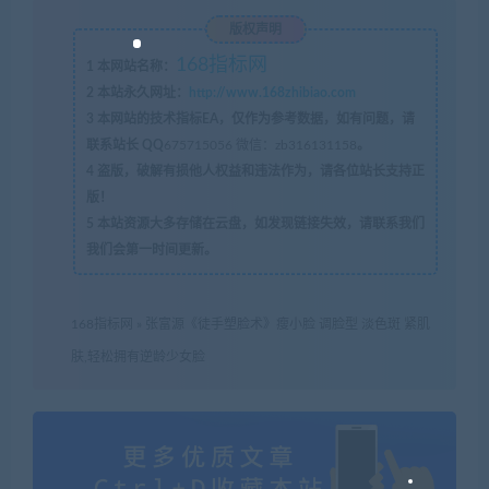
版权声明
168指标网
1
本网站名称：
2
本站永久网址：
http://www.168zhibiao.com
3
本网站的技术指标EA，仅作为参考数据，如有问题，请
联系站长 QQ
675715056 微信：zb316131158
。
4
盗版，破解有损他人权益和违法作为，请各位站长支持正
版！
5
本站资源大多存储在云盘，如发现链接失效，请联系我们
我们会第一时间更新。
168指标网
»
张富源《徒手塑脸术》瘦小脸 调脸型 淡色斑 紧肌
肤,轻松拥有逆龄少女脸