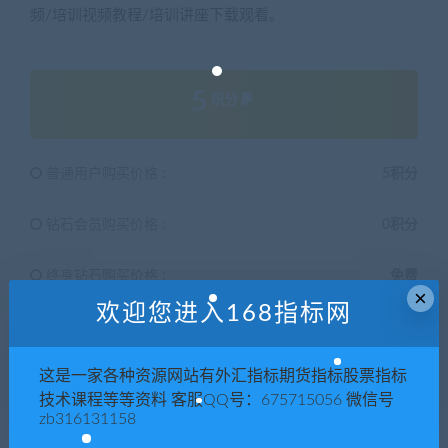
频/培训视频教程/培训讲座下载观看。
5
积分
普通用户购买价格 :
5积分
钻石会员购买价格 :
0积分
终身钻石购买价格 :
免费
×
欢迎您进入168指标网
支付下载
这是一家各种资源网站有外汇指标期货指标股票指标
技术课程等等资料 客服QQ号：675715056 微信号
zb316131158
有效期
永久