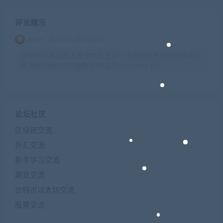
评论展示
admin
2026-01-28 02:00:10
打开MT4平台左上角文件左击点一下找到打开数据文件夹打
开 指标的ex4文件复制至MQL4\indicators下 t
论坛社区
区块链交流
外汇交流
新手学习交流
期货交流
比特币以太坊交流
股票交流