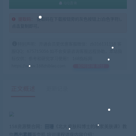
QQ咨询
提取码：
提取码在下载按钮旁的灰色按钮上(白色字符)，
点击复制即可。
特别声明：开通会员更优惠客服微信：zb316131158 客
服QQ：675715056 如不会安装咨询客服远程协助，本站指
标仅供：参考和研究学习使用！ 168指标网
https://www.168zhibiao.com
如何获得 积分
正文概述
更新记录
158资源整合网：
田珊
《北大皮肤科博士的私家美肤课》教
你
养出
素颜
蛋壳肌 培训课程讲座内容介绍：