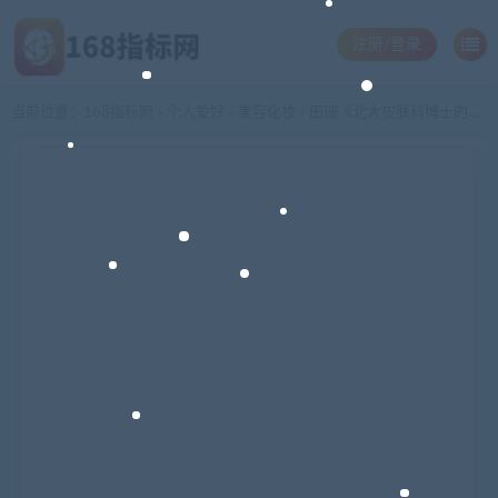
注册/登录
当前位置：
168指标网
个人爱好
美容化妆
田珊《北大皮肤科博士的私家美肤课》教你养出素颜蛋壳肌
>
>
>