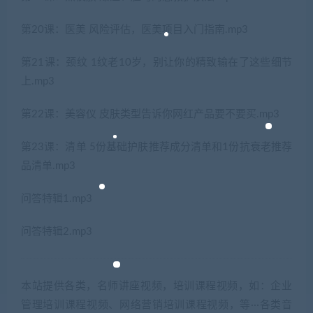
第20课：医美 风险评估，医美项目入门指南.mp3
第21课：颈纹 1纹老10岁，别让你的精致输在了这些细节
上.mp3
第22课：美容仪 皮肤类型告诉你网红产品要不要买.mp3
第23课：清单 5份基础护肤推荐成分清单和1份抗衰老推荐
品清单.mp3
问答特辑1.mp3
问答特辑2.mp3
本站提供各类，名师讲座视频，培训课程视频，如：企业
管理培训课程视频、网络营销培训课程视频，等···各类音