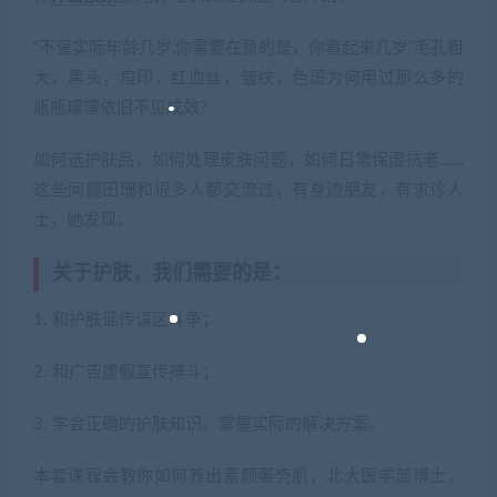
“不管实际年龄几岁,你需要在意的是，你看起来几岁”毛孔粗
大，黑头，痘印，红血丝，皱纹，色斑为何用过那么多的
瓶瓶罐罐依旧不见成效?
如何选护肤品，如何处理皮肤问题，如何日常保湿抗老……
这些问题田珊和很多人都交流过，有身边朋友，有求诊人
士，她发现：
关于护肤，我们需要的是：
1. 和护肤谣传误区斗争；
2. 和广告虚假宣传搏斗；
3. 学会正确的护肤知识，掌握实际的解决方案。
本套课程会教你如何养出素颜蛋壳肌，北大医学部博士，