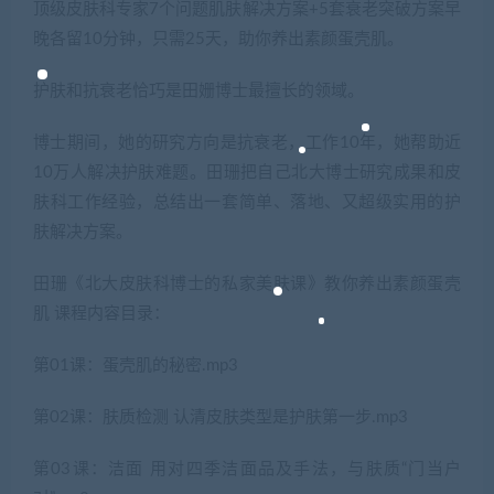
顶级皮肤科专家7个问题肌肤解决方案+5套衰老突破方案早
晚各留10分钟，只需25天，助你养出素颜蛋壳肌。
护肤和抗衰老恰巧是田姗博士最擅长的领域。
博士期间，她的研究方向是抗衰老，工作10年，她帮助近
10万人解决护肤难题。田珊把自己北大博士研究成果和皮
肤科工作经验，总结出一套简单、落地、又超级实用的护
肤解决方案。
田珊《北大皮肤科博士的私家美肤课》教你养出素颜蛋壳
肌 课程内容目录：
第01课：蛋壳肌的秘密.mp3
第02课：肤质检测 认清皮肤类型是护肤第一步.mp3
第03课：洁面 用对四季洁面品及手法，与肤质“门当户