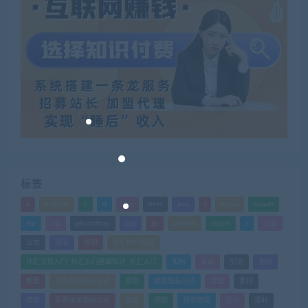
标签
a
android
c
d
doc
html
java
l
ldquo
mdash
mp
nlp
photoshop
ppt
ps
python
rdquo
s
企业
公式
团队
培训
外汇MT4指标
外汇交易入门_外汇入门基础知识_外汇入门
如何
实战
引流
指标
教程
文华财经指标公式
期货
期货指标公式
管理
素材
绩效
股票技术指标公式
营销
视频
视频教程
设计
课时