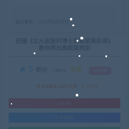
最近更新：2022年6月28日
田珊《北大皮肤科博士的私家美肤课》
教你养出素颜蛋壳肌
5
积分
免费
优惠信息:
钻石特权
该资源永久钻石免费
去升级
支付下载
暂无演示