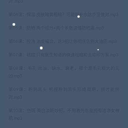
对”.mp3
第04课：保湿 皮肤暗黄粗糙？可能是补水这步没做对.mp3
第05课：防晒 两个成分+两个系数读懂防晒霜.mp3
第06课：控油 油皮福音，这3招让你彻底告别大油田.mp3
第07课：祛痘 只有医生知道的快速祛痘和去痘印方案.mp3
第08课：毛孔 出油、缺水、衰老，哪个是毛孔粗大的元
凶.mp3
第09课：粉刺黑头 把握粉刺黑头形成周期，挤才能挤
对.mp3
第10课：色斑 美白淡斑妙招，不用激光也能拥有洁净女神
肌.mp3