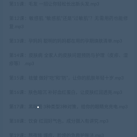
第11课：毛发 一招让你轻松长出新头发.mp3
第12课：敏感肌 “敏感肌”还是“过敏肌”？无需用药也能修
复.mp3
第13课：孕妈妈 聪明的妈妈都在用的孕期焕肤清单.mp3
第14课：皮肤病 全家人的皮肤问题预防与护理（皮疹、湿
疹等） .mp3
第15课：祛皱 做好“吃”和“防”，让你的肌肤年轻十岁.mp3
第16课：肤色暗沉 补好血红蛋白，让皮肤红润透亮.mp3
第17课：黑眼圈 3种类型3种对策，给你的眼睛充充电.mp3
第18课：饮食 红润好气色，成分摄入有讲究.mp3
第19课：熬夜族 爆痘、脸垮的急救护肤法.mp3