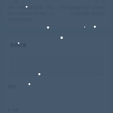
上一篇
下一篇
迷罗《中医古法抗初老》宫廷
针灸美容美雕针面针《30天针
秘方+中医经络+养护瑜伽，让
灸美容去皱》教程视频
你保住青春容颜
发表回复
昵称*
E-mail*