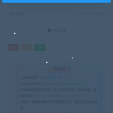
已售
680
最近更新
2022年06月28日
QQ咨询
养出
田珊
素颜
版权声明
168指标网
1
本网站名称：
2
本站永久网址：
http://www.168zhibiao.com
3
本网站的技术指标EA，仅作为参考数据，如有问题，请
联系站长 QQ
675715056 微信：zb316131158
。
4
盗版，破解有损他人权益和违法作为，请各位站长支持正
版！