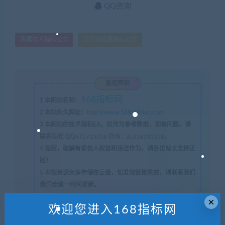
QQ咨询
股票技术指标公式
通达信股票指标公式
版权声明
168指标网
1
本网站名称：
2
本站永久网址：
http://www.168zhibiao.com
3
本网站的技术指标EA，仅作为参考数据，如有问题，请
联系站长 QQ
675715056 微信：zb316131158
。
4
盗版，破解有损他人权益和违法作为，请各位站长支持正
版！
5
本站资源大多存储在云盘，如发现链接失效，请联系我们
我们会第一时间更新。
×
欢迎您进入168指标网
168指标网
»
抄底龙头通达信股票指标公式交易系统大智慧股票