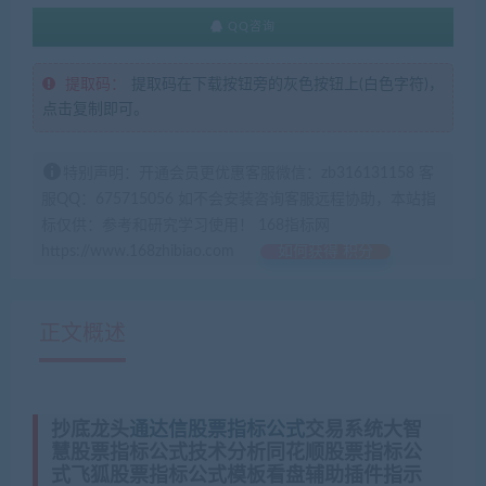
QQ咨询
提取码：
提取码在下载按钮旁的灰色按钮上(白色字符)，
点击复制即可。
特别声明：开通会员更优惠客服微信：zb316131158 客
服QQ：675715056 如不会安装咨询客服远程协助，本站指
标仅供：参考和研究学习使用！ 168指标网
https://www.168zhibiao.com
如何获得 积分
正文概述
抄底龙头
通达信股票指标公式
交易系统大智
慧股票指标公式技术分析同花顺股票指标公
式飞狐股票指标公式模板看盘辅助插件指示