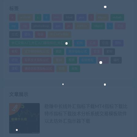
标签
a
android
c
d
doc
html
java
l
ldquo
mdash
mp
nlp
photoshop
ppt
ps
python
rdquo
s
企业
公式
团队
培训
外汇MT4指标
外汇交易入门_外汇入门基础知识_外汇入门
如何
实战
引流
指标
教程
文华财经指标公式
期货
期货指标公式
管理
素材
绩效
股票技术指标公式
营销
视频
视频教程
设计
课时
课程
通达信股票指标公式
销售
闲鱼
文章展示
稳赚中长线外汇指标下载MT4指标下载比
特币指标下载技术分析系统交易模板软件
以太坊外汇指示器下载