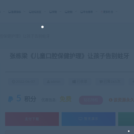
标
股票指标
论坛社区
学院
定制
平台推荐
更多栏目
腔保健护理》让孩子告别蛀牙
张栋梁《儿童口腔保健护理》让孩子告别蛀牙
2022-06-07
admin
已收录
已售161次
5
积分
免费
该资源永
优惠信息:
钻石特权
支付下载
暂无演示