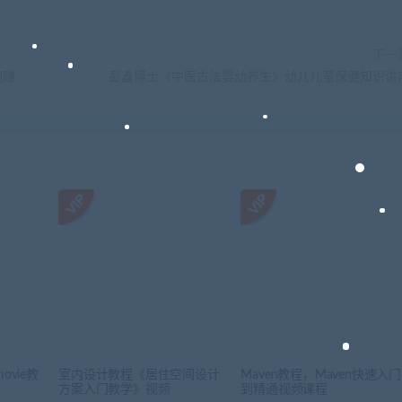
下一
躺赚
彭鑫博士《中医古法婴幼养生》幼儿儿童保健知识讲
ovie教
室内设计教程《居住空间设计
Maven教程，Maven快速入门
方案入门教学》视频
到精通视频课程