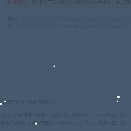
提取码：
提取码在下载按钮旁的灰色按钮上(白色字符)，点击复
特别声明：开通会员更优惠客服微信：zb316131158 客服QQ：
供：参考和研究学习使用！ 168指标网https://www.168zhibiao.com
告别蛀牙 培训视频内容介绍：
。为什么我家
宝宝
不长牙？我的孩子龅牙好难看。这些常见的问题都
张栋梁教授针对爆款问题和常见错误，总结了15节精品儿童口腔