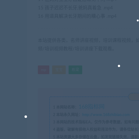
15 孩子迟迟不长牙,爸妈真着急 .mp4
16 用道具解决长牙期间的糟心事 .mp4
本站提供各类，名师讲座视频，培训课程视频，如
频/培训视频教程/培训讲座下载观看。
mp
宝宝
栋梁
168指标网
1
本网站名称：
2
本站永久网址：
http://www.168zhibiao.com
3
本网站的技术指标EA，仅作为参考数据，如有问题
4
盗版，破解有损他人权益和违法作为，请各位站长
5
本站资源大多存储在云盘，如发现链接失效，请联