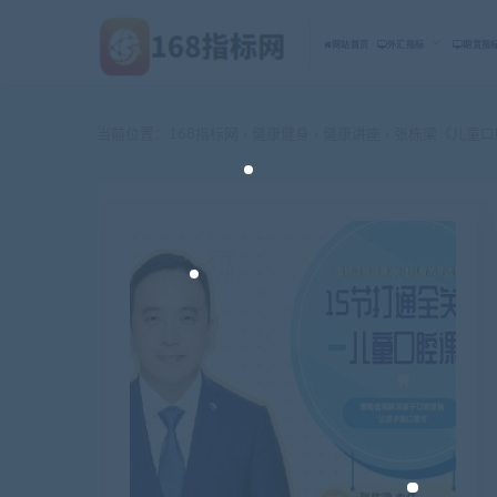
网站首页
外汇指标
期货指
当前位置：
168指标网
健康健身
健康讲座
张栋梁《儿童口
>
>
>