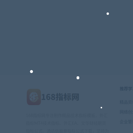
推荐学
精品资
网络创
168指标网专注制作精品技术指标模板、外汇
企业管
指标MT4技术指标、外汇EA、文华财经期货
指标公式、通达信股票指标公式下载，坚持为