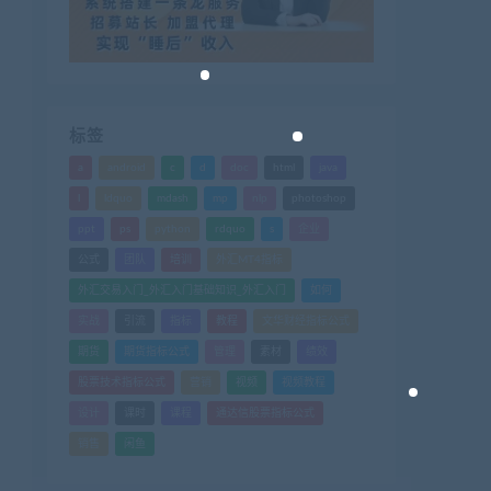
标签
a
android
c
d
doc
html
java
l
ldquo
mdash
mp
nlp
photoshop
ppt
ps
python
rdquo
s
企业
公式
团队
培训
外汇MT4指标
外汇交易入门_外汇入门基础知识_外汇入门
如何
实战
引流
指标
教程
文华财经指标公式
期货
期货指标公式
管理
素材
绩效
股票技术指标公式
营销
视频
视频教程
设计
课时
课程
通达信股票指标公式
销售
闲鱼