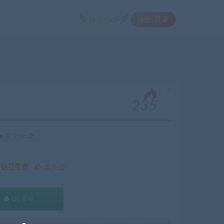
注册/登录
升级SVIP
。
235
关注235次
久钻石免费
去升级
QQ咨询