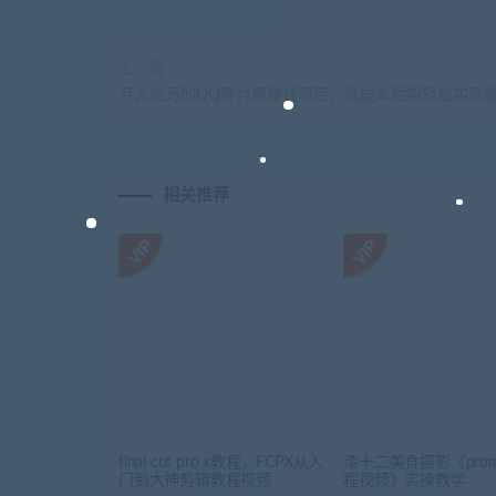
上一篇
月入过万的QQ群付费赚钱项目，低成本后期轻松实现
相关推荐
final cut pro x教程，FCPX从入
漆十二美食摄影《prom
门到大神剪辑教程视频
程视频》实操教学