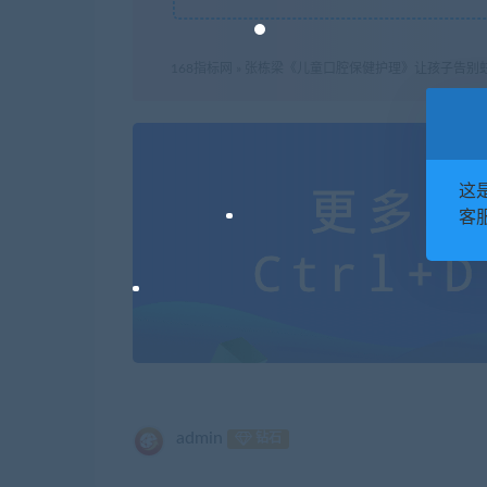
168指标网
»
张栋梁《儿童口腔保健护理》让孩子告别
这
客服
admin
钻石