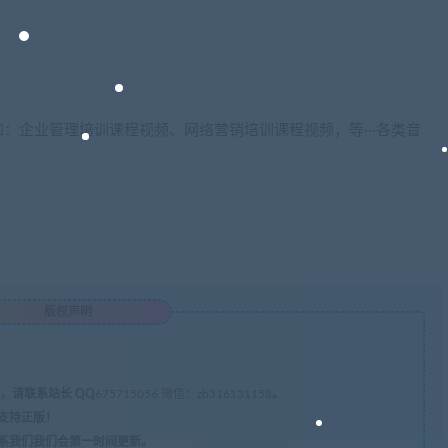
：企业管理培训课程视频、网络营销培训课程视频，等···各类音
版权声明
，请联系站长 QQ
675715056 微信：zb316131158
。
支持正版！
系我们我们会第一时间更新。