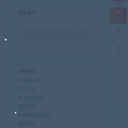
评论展示
签到
admin
2026-01-28 02:00:10
打开MT4平台左上角文件左击点一下找到
客服
打开数据文件夹打开 指标的ex4文件复制
至MQL4\indicators下 t
加盟
全屏
论坛社区
区块链交流
切换
外汇交流
新手学习交流
期货交流
比特币以太坊交流
股票交流