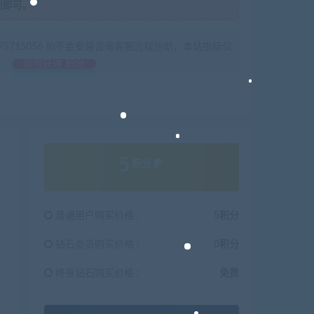
制即可。
675715056 如不会安装咨询客服远程协助，本站指标仅
如何获得 积分
5
积分
普通用户购买价格 :
5积分
钻石会员购买价格 :
0积分
终身钻石购买价格 :
免费