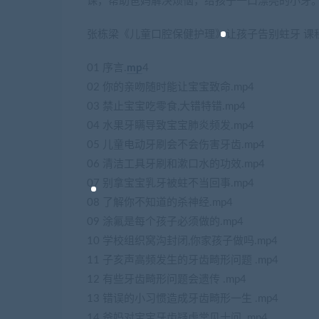
课，帮助爸妈解决烦恼，给孩子一口漂亮的小牙
张栋梁《儿童口腔保健护理》让孩子告别蛀牙 课
01 序言.
mp
4
02 你的亲吻随时能让宝宝致命.mp4
03 禁止宝宝吃零食,大错特错.mp4
04 水果牙瞒导致宝宝肺炎频发.mp4
05 儿童电动牙刷会不会伤害牙齿.mp4
06 清洁工具牙刷和漱口水的功效.mp4
07 别拿宝宝乳牙被蛀不当回事.mp4
08 了解你不知道的杀神经.mp4
09 涂氟是每个孩子必须做的.mp4
10 学校组织窝沟封闭,你家孩子做吗.mp4
11 子亥声高频发生的牙齿畸形问题 .mp4
12 有些牙齿畸形问题会遗传 .mp4
13 错误的小习惯造成牙齿畸形一生 .mp4
14 爸妈对宝宝牙齿疑虑常见十问 .mp4