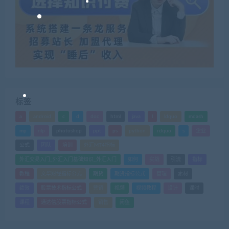
标签
a
android
c
d
doc
html
java
l
ldquo
mdash
mp
nlp
photoshop
ppt
ps
python
rdquo
s
企业
公式
团队
培训
外汇MT4指标
外汇交易入门_外汇入门基础知识_外汇入门
如何
实战
引流
指标
教程
文华财经指标公式
期货
期货指标公式
管理
素材
绩效
股票技术指标公式
营销
视频
视频教程
设计
课时
课程
通达信股票指标公式
销售
闲鱼