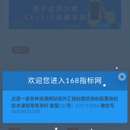
喜欢
0
×
上一篇
下一篇
欢迎您进入168指标网
驼背矫正训练改善《青少年驼
夜鹰《10分钟救命课》学会急
背康复处方课》
救，保护家人
这是一家各种资源网站有外汇指标期货指标股票指标
技术课程等等资料 客服QQ号：675715056 微信号
zb316131158
相关推荐