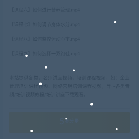
【课程六】如何进行营养管理.mp4
【课程七】如何调节身体水分.mp4
【课程八】如何监控运动心率.mp4
【课程九】如何选择一双跑鞋.mp4
本站提供各类，名师讲座视频，培训课程视频，如：企业
管理培训课程视频、网络营销培训课程视频，等···各类音
频/培训视频教程/培训讲座下载观看。
5
积分