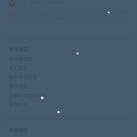
admin
2026-01-28 02:00:10
打开MT4平台左上角文件左击点一下找到打开数据文件夹打
开 指标的ex4文件复制至MQL4\indicators下 t
论坛社区
区块链交流
外汇交流
新手学习交流
期货交流
比特币以太坊交流
股票交流
问答社区