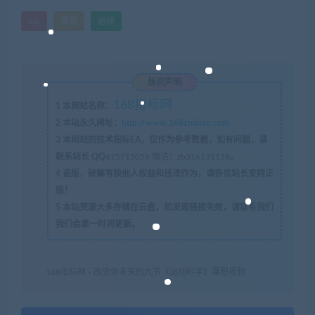
mp
课程
运动
版权声明
168指标网
1
本网站名称：
2
本站永久网址：
http://www.168zhibiao.com
3
本网站的技术指标EA，仅作为参考数据，如有问题，请
联系站长 QQ
675715056 微信：zb316131158
。
4
盗版，破解有损他人权益和违法作为，请各位站长支持正
版！
5
本站资源大多存储在云盘，如发现链接失效，请联系我们
我们会第一时间更新。
168指标网
»
改变你未来的九节《运动科学》课程视频