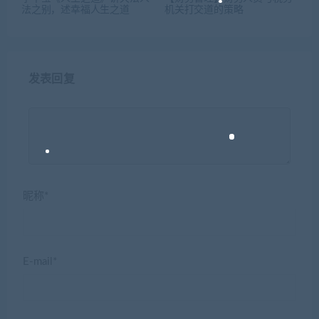
法之别，述幸福人生之道
机关打交道的策略
发表回复
昵称*
E-mail*