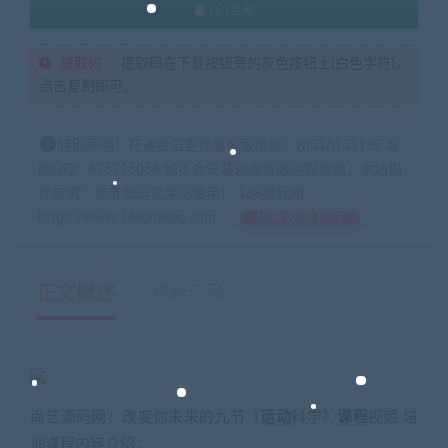
QQ咨询
提取码：
提取码在下载按钮旁的灰色按钮上(白色字符)，
点击复制即可。
特别声明：开通会员更优惠客服微信：zb316131158 客
服QQ：675715056 如不会安装咨询客服远程协助，本站指
标仅供：参考和研究学习使用！ 168指标网
https://www.168zhibiao.com
如何获得 积分
正文概述
更新记录
尚艺源码网：改变你未来的九节《
运动
科学》
课程
视频 培
训课程内容介绍：