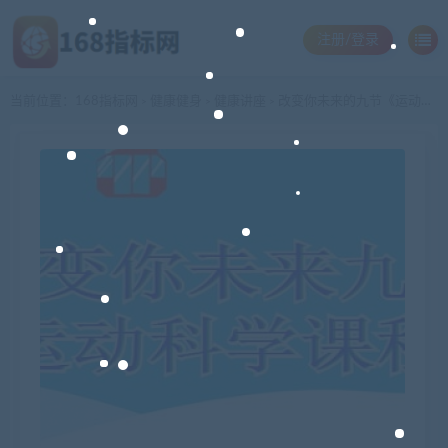
注册/登录
当前位置：
168指标网
健康健身
健康讲座
改变你未来的九节《运动科学》课程视频
>
>
>