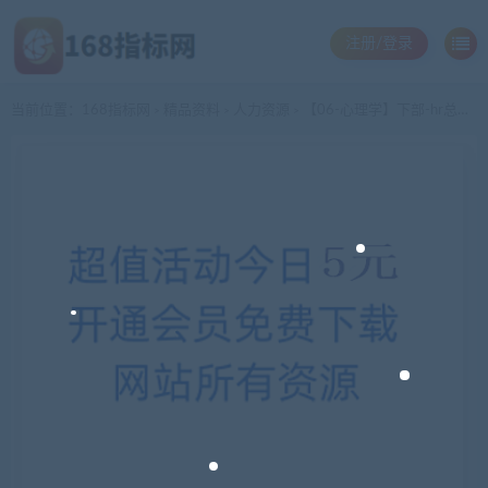
注册/登录
当前位置：
168指标网
精品资料
人力资源
【06-心理学】下部-hr总监8大强化提升工具
>
>
>