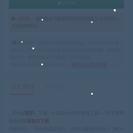
QQ咨询
提取码：
提取码在下载按钮旁的灰色按钮上(白色字符)，
点击复制即可。
特别声明：开通会员更优惠客服微信：zb316131158 客
服QQ：675715056 如不会安装咨询客服远程协助，本站指
标仅供：参考和研究学习使用！ 168指标网
https://www.168zhibiao.com
如何获得 积分
正文概述
更新记录
【06
心理学
】下部：hr总监8大强化提升工具——专家讲师
最新讲座
更新在下载
内容简介：《5分钟搞定对方：你可以看透任何人》[美]大