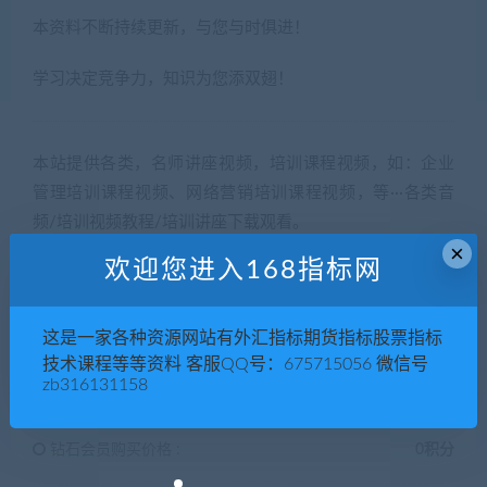
本资料不断持续更新，与您与时俱进！
学习决定竞争力，知识为您添双翅！
本站提供各类，名师讲座视频，培训课程视频，如：企业
管理培训课程视频、网络营销培训课程视频，等···各类音
频/培训视频教程/培训讲座下载观看。
×
欢迎您进入168指标网
5
积分
这是一家各种资源网站有外汇指标期货指标股票指标
技术课程等等资料 客服QQ号：675715056 微信号
zb316131158
普通用户购买价格 :
5积分
钻石会员购买价格 :
0积分