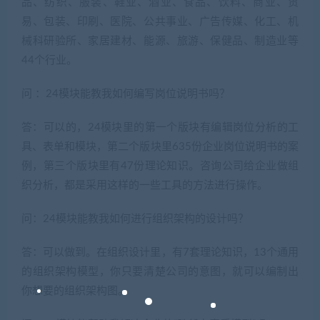
品、纺织、服装、鞋业、酒业、食品、饮料、商业、贸
易、包装、印刷、医院、公共事业、广告传媒、化工、机
械科研验所、家居建材、能源、旅游、保健品、制造业等
44个行业。
问 ：24模块能教我如何编写岗位说明书吗？
答：可以的，24模块里的第一个版块有编辑岗位分析的工
具、表单和模块，第二个版块里635份企业岗位说明书的案
例，第三个版块里有47份理论知识。咨询公司给企业做组
织分析，都是采用这样的一些工具的方法进行操作。
问：24模块能教我如何进行组织架构的设计吗？
答：可以做到。在组织设计里，有7套理论知识，13个通用
的组织架构模型，你只要清楚公司的意图，就可以编制出
你想要的组织架构图。