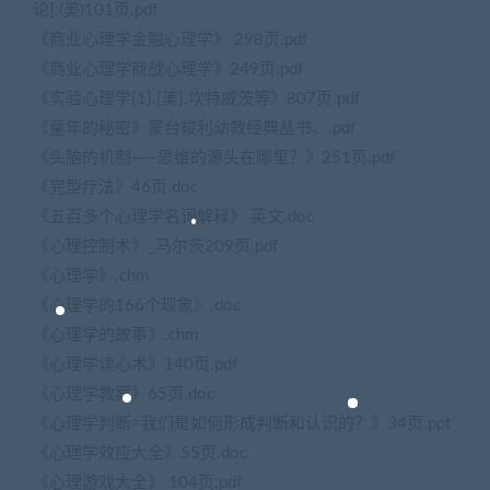
论].(美)101页.pdf
《商业心理学金融心理学》 298页.pdf
《商业心理学商战心理学》249页.pdf
《实验心理学[1].[美].坎特威茨等》807页.pdf
《童年的秘密》蒙台梭利幼教经典丛书、.pdf
《头脑的机制——思维的源头在哪里？》251页.pdf
《完型疗法》46页.doc
《五百多个心理学名词解释》 英文.doc
《心理控制术》_马尔茨209页.pdf
《心理学》.chm
《心理学的166个现象》.doc
《心理学的故事》.chm
《心理学读心术》140页.pdf
《心理学教案》65页.doc
《心理学判断=我们是如何形成判断和认识的？》34页.ppt
《心理学效应大全》55页.doc
《心理游戏大全》 104页.pdf