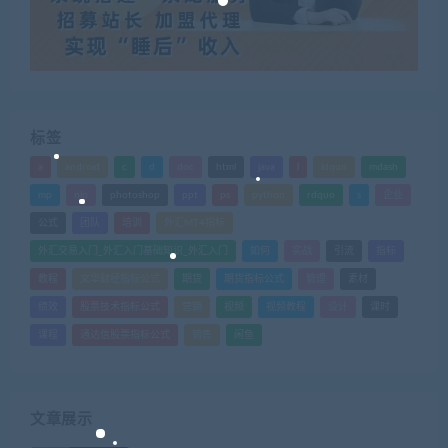
标签
a
android
c
d
doc
html
java
l
ldquo
mdash
mp
nlp
photoshop
ppt
ps
python
rdquo
s
企业
公式
团队
培训
外汇MT4指标
外汇交易入门_外汇入门基础知识_外汇入门
如何
实战
引流
指标
教程
文华财经指标公式
期货
期货指标公式
管理
素材
绩效
股票技术指标公式
营销
视频
视频教程
设计
课时
课程
通达信股票指标公式
销售
闲鱼
文章展示