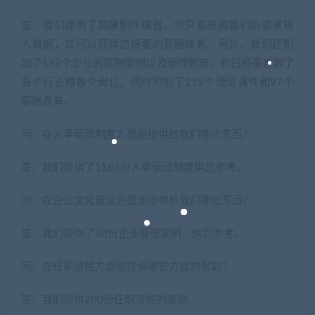
答：我们提供了薪酬制作模板，你只要根据我们的要求输
入数据，就可以获得您想要的薪酬体系。另外，我们还附
加了199个企业的薪酬案例以及管理制度。也已经覆盖到了
各个行业和各个岗位。同时附加了219个理论课件和97个
薪酬表单。
问：在人事管理制度方面能提供给我们哪些东西？
答：我们提供了1185份人事管理制度供您参考。
问：在企业文化建设方面能提供给我们哪些东西？
答：我们提供了50份企业管理案例，供您参考。
问：在任职资格方面能提供哪些方面的帮助？
答：我们提供200份任职资格的案例。