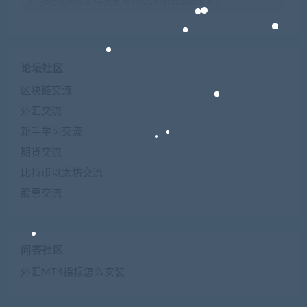
开 指标的ex4文件复制至MQL4\indicators下 t
论坛社区
区块链交流
外汇交流
新手学习交流
期货交流
比特币以太坊交流
股票交流
问答社区
外汇MT4指标怎么安装