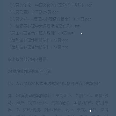
《心灵的年轮：中国文化的心理分析与救赎》.pdf
《心灵飞舞》李子勋29页.doc
《心灵之光——经理人心理健康指南》 110页.pdf
《一位犯罪心理学大师现场推理实录》.txt
《员工心理咨询与压力缓解》60页.ppt
《赵静波心理诊断技能》102页.ppt
《赵静波心理咨询技能》171页.ppt
以上仅为部分内容展示
24模块能解决你那些问题
问：人力资源24模块里边的案例包括哪些行业的案例？
答：24模块里的案例涉及：电力企业、金融企业、电信/移
动、地产、钢铁/石化、汽车/配件、金融/矿产、家用电
器、IT、交通/物流、烟草/通讯、药业、餐饮、酒店、快消