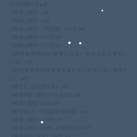
卫·李柏曼21页.
pdf
《爱情心理学》.pdf
《奥秘心理学》.exe
《笔迹心理学》（郑日昌）256页.pdf
《笔迹心理学》376页.pdf
《犯罪心理学》175页.doc
《风行欧美的MBA管理工九型人格办公室心理学》
(（下）.pdf
《风行欧美的MBA管理工具九型人格办公室心理学》
(上）.pdf
《弗兰克《活出意义来》.pdf
《弗洛伊德心理学入门》126页.pdf
《怪诞心理学》82页.pdf
《观眼知心》（附图说明 简体版）.doc
《管理心理学》399页.pdf
《管理心理学一日通》北京师范大学.PPT
《管理中的心理学》146页.doc