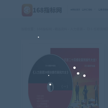
网站首页
外汇指标
期货指
当前位置：
168指标网
精品资料
人力资源
【11-任职资格
>
>
>