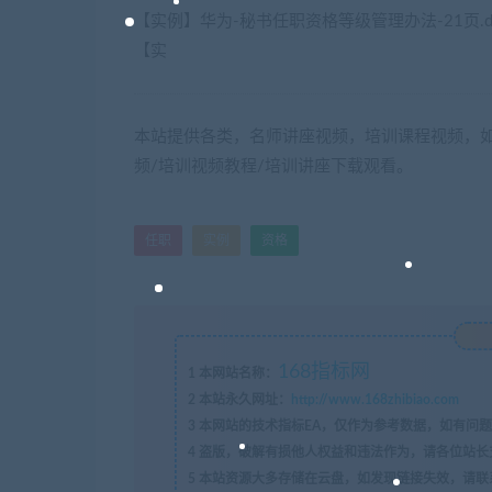
【实例】华为-秘书任职资格等级管理办法-21页.d
【实
本站提供各类，名师讲座视频，培训课程视频，如
频/培训视频教程/培训讲座下载观看。
任职
实例
资格
168指标网
1
本网站名称：
2
本站永久网址：
http://www.168zhibiao.com
3
本网站的技术指标EA，仅作为参考数据，如有问题
4
盗版，破解有损他人权益和违法作为，请各位站长
5
本站资源大多存储在云盘，如发现链接失效，请联