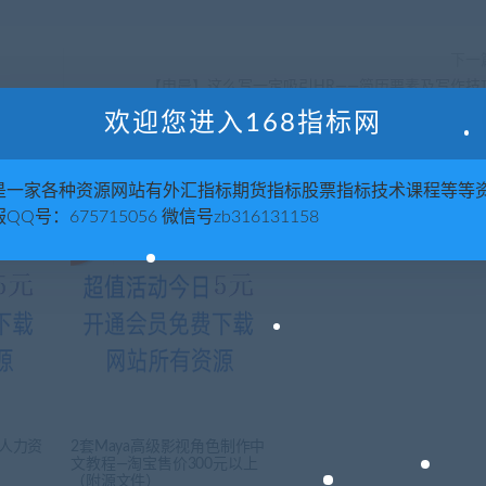
下一
【申晨】这么写一定吸引HR——简历要素及写作技
欢迎您进入168指标网
是一家各种资源网站有外汇指标期货指标股票指标技术课程等等
QQ号：675715056 微信号zb316131158
-人力资
2套Maya高级影视角色制作中
文教程—淘宝售价300元以上
（附源文件）