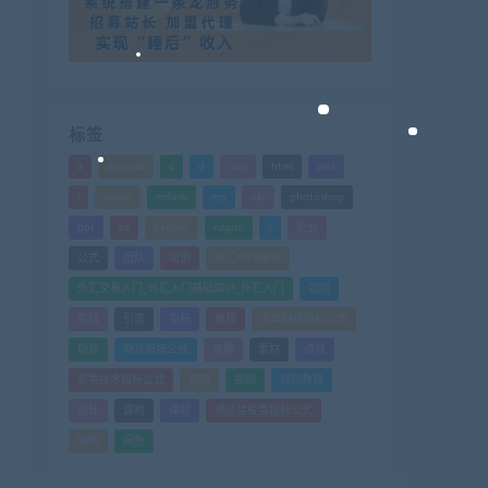
标签
a
android
c
d
doc
html
java
l
ldquo
mdash
mp
nlp
photoshop
ppt
ps
python
rdquo
s
企业
公式
团队
培训
外汇MT4指标
外汇交易入门_外汇入门基础知识_外汇入门
如何
实战
引流
指标
教程
文华财经指标公式
期货
期货指标公式
管理
素材
绩效
股票技术指标公式
营销
视频
视频教程
设计
课时
课程
通达信股票指标公式
销售
闲鱼