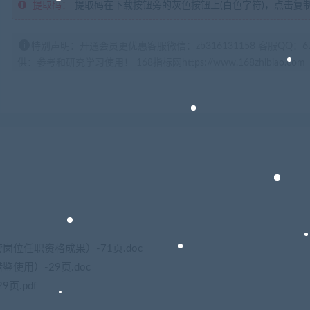
提取码：
提取码在下载按钮旁的灰色按钮上(白色字符)，点击复
特别声明：开通会员更优惠客服微信：zb316131158 客服QQ：
供：参考和研究学习使用！ 168指标网https://www.168zhibiao.com
位任职资格成果）-71页.doc
用）-29页.doc
页.pdf