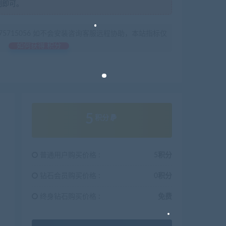
制即可。
675715056 如不会安装咨询客服远程协助，本站指标仅
如何获得 积分
5
积分
普通用户购买价格 :
5积分
钻石会员购买价格 :
0积分
终身钻石购买价格 :
免费