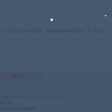
oc
：企业管理培训课程视频、网络营销培训课程视频，等···各类音
版权声明
，请联系站长 QQ
675715056 微信：zb316131158
。
支持正版！
系我们我们会第一时间更新。