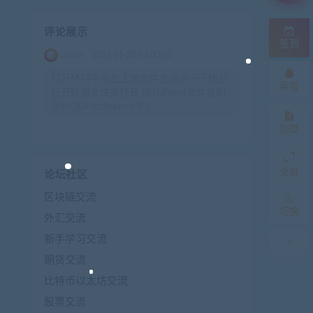
评论展示
签到
admin
2026-01-28 02:00:10
打开MT4平台左上角文件左击点一下找到
客服
打开数据文件夹打开 指标的ex4文件复制
至MQL4\indicators下 t
加盟
全屏
论坛社区
区块链交流
切换
外汇交流
新手学习交流
期货交流
比特币以太坊交流
股票交流