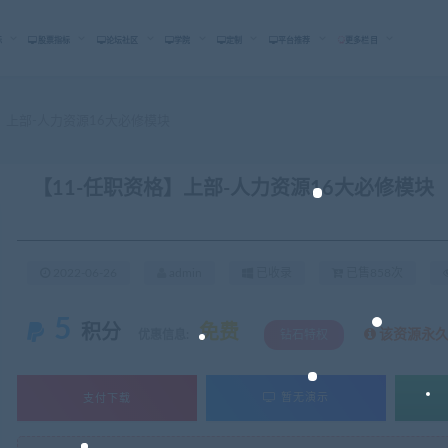
标
股票指标
论坛社区
学院
定制
平台推荐
更多栏目
】上部-人力资源16大必修模块
【11-任职资格】上部-人力资源16大必修模块
2022-06-26
admin
已收录
已售858次
5
积分
免费
该资源永
优惠信息:
钻石特权
支付下载
暂无演示