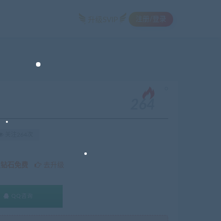
注册/登录
升级SVIP
。
264
关注264次
久钻石免费
去升级
QQ咨询