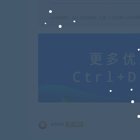
168指标网
»
【11-任职资格】上部-人力资源16大必修
admin
钻石