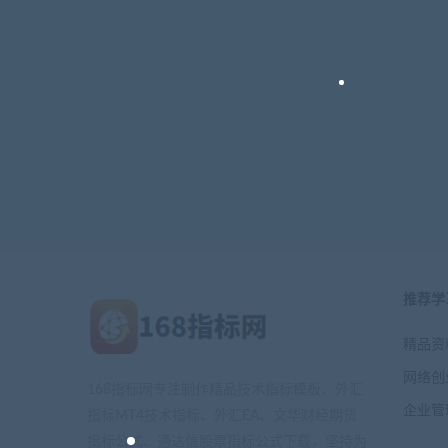
推荐学
精品资
网络创
168指标网专注制作精品技术指标模板、外汇
企业管
指标MT4技术指标、外汇EA、文华财经期货
指标公式、通达信股票指标公式下载，坚持为