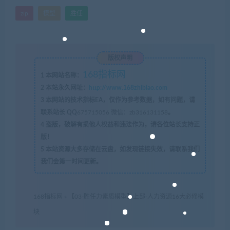
zip
模型
胜任
版权声明
168指标网
1
本网站名称：
2
本站永久网址：
http://www.168zhibiao.com
3
本网站的技术指标EA，仅作为参考数据，如有问题，请
联系站长 QQ
675715056 微信：zb316131158
。
4
盗版，破解有损他人权益和违法作为，请各位站长支持正
版！
5
本站资源大多存储在云盘，如发现链接失效，请联系我们
我们会第一时间更新。
168指标网
»
【03-胜任力素质模型】上部-人力资源16大必修模
块