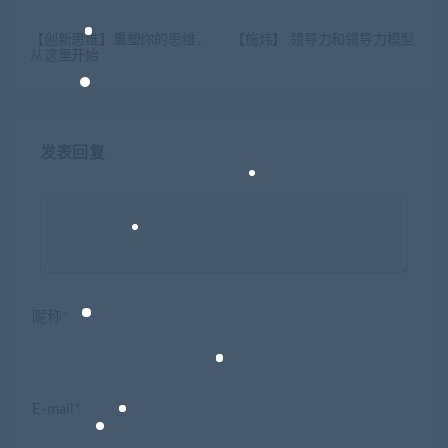
【创新思维】重塑你的思维，
【施炜】 领导力和领导力模型
从这里开始
发表回复
昵称*
E-mail*