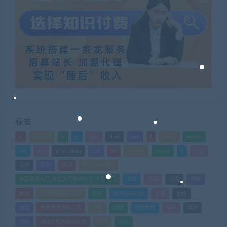
标签
a
android
c
d
doc
html
java
l
ldquo
mdash
mp
nlp
photoshop
ppt
ps
python
rdquo
s
企业
公式
团队
培训
外汇MT4指标
外汇交易入门_外汇入门基础知识_外汇入门
如何
实战
引流
指标
教程
文华财经指标公式
期货
期货指标公式
管理
素材
绩效
股票技术指标公式
营销
视频
视频教程
设计
课时
课程
通达信股票指标公式
销售
闲鱼