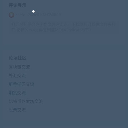
评论展示
admin
2026-01-28 02:00:10
打开MT4平台左上角文件左击点一下找到打开数据文件夹打
开 指标的ex4文件复制至MQL4\indicators下 t
论坛社区
区块链交流
外汇交流
新手学习交流
期货交流
比特币以太坊交流
股票交流