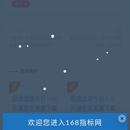
喜欢
0
上一篇
下一篇
【张宇】考研数学最后三小时
【会议培训音乐】陈安之出场
直播考研冲刺视频及讲义
音乐 讲师上场
相关推荐
×
欢迎您进入168指标网