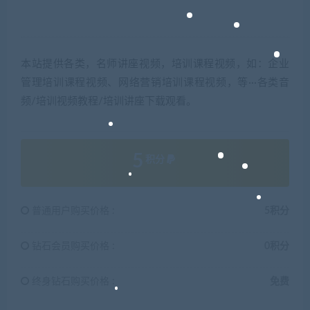
本站提供各类，名师讲座视频，培训课程视频，如：企业
管理培训课程视频、网络营销培训课程视频，等···各类音
频/培训视频教程/培训讲座下载观看。
5
积分
普通用户购买价格 :
5积分
钻石会员购买价格 :
0积分
终身钻石购买价格 :
免费