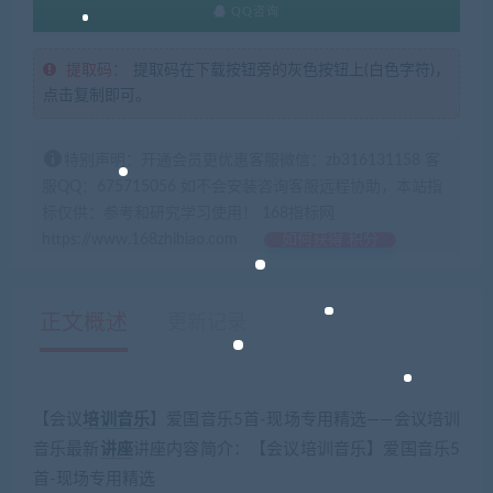
QQ咨询
提取码：
提取码在下载按钮旁的灰色按钮上(白色字符)，
点击复制即可。
特别声明：开通会员更优惠客服微信：zb316131158 客
服QQ：675715056 如不会安装咨询客服远程协助，本站指
标仅供：参考和研究学习使用！ 168指标网
https://www.168zhibiao.com
如何获得 积分
正文概述
更新记录
【会议
培训
音乐
】爱国音乐5首-现场专用精选——会议培训
音乐最新
讲座
讲座内容简介：【会议培训音乐】爱国音乐5
首-现场专用精选