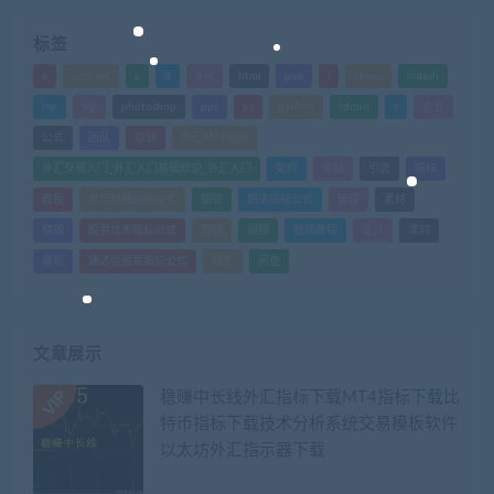
标签
a
android
c
d
doc
html
java
l
ldquo
mdash
mp
nlp
photoshop
ppt
ps
python
rdquo
s
企业
公式
团队
培训
外汇MT4指标
外汇交易入门_外汇入门基础知识_外汇入门
如何
实战
引流
指标
教程
文华财经指标公式
期货
期货指标公式
管理
素材
绩效
股票技术指标公式
营销
视频
视频教程
设计
课时
课程
通达信股票指标公式
销售
闲鱼
文章展示
稳赚中长线外汇指标下载MT4指标下载比
特币指标下载技术分析系统交易模板软件
以太坊外汇指示器下载