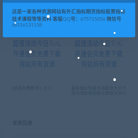
这是一家各种资源网站有外汇指标期货指标股票指标
家中必备孩子最爱实用小儿推
【秦涛】团队建设是个精细活
拿教学视频教程
技术课程等等资料 客服QQ号：675715056 微信号
zb316131158
《欧美街舞教学》2CD
最新婚纱照展会海景放大片外
景内景影楼相册主题放大样片
发表回复