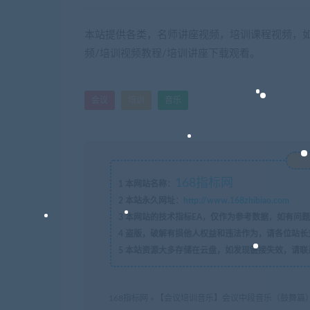
本站提供各类，名师讲座视频，培训课程视频，如
频/培训视频教程/培训讲座下载观看。
会议
培训
音乐
168指标网
1
本网站名称：
2
本站永久网址：
http://www.168zhibiao.com
3
本网站的技术指标EA，仅作为参考数据，如有问题
4
盗版，破解有损他人权益和违法作为，请各位站长
5
本站资源大多存储在云盘，如发现链接失效，请联
168指标网
»
【会议培训音乐】会议中段音乐（鼓舞篇）