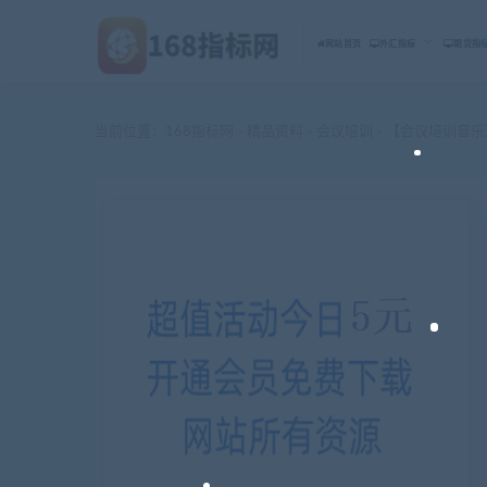
网站首页
外汇指标
期货指
当前位置：
168指标网
精品资料
会议培训
【会议培训音乐
>
>
>