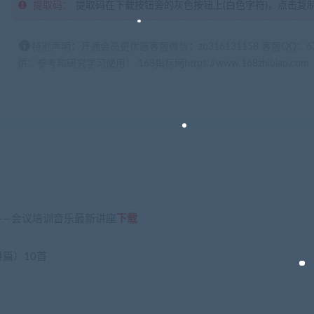
提取码：
提取码在下载按钮旁的灰色按钮上(白色字符)，点击复
特别声明：开通会员更优惠客服微信：zb316131158 客服QQ：
供：参考和研究学习使用！ 168指标网https://www.168zhibiao.com
——会议培训音乐最新讲座
下载
篇）10首