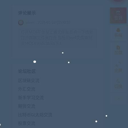
评论展示
签到
admin
2026-01-28 02:00:10
打开MT4平台左上角文件左击点一下找到
客服
打开数据文件夹打开 指标的ex4文件复制
至MQL4\indicators下 t
加盟
全屏
论坛社区
区块链交流
切换
外汇交流
新手学习交流
期货交流
比特币以太坊交流
股票交流