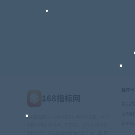
推荐学
精品资
网络创
168指标网专注制作精品技术指标模板、外汇
企业管
指标MT4技术指标、外汇EA、文华财经期货
指标公式、通达信股票指标公式下载，坚持为