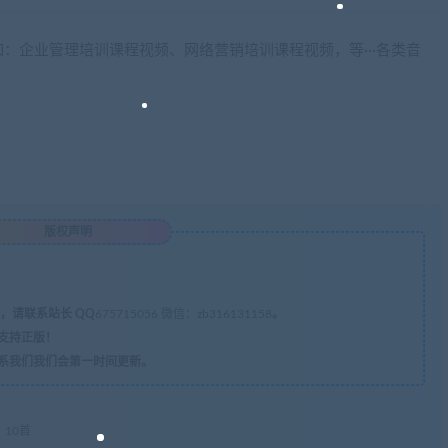
：企业管理培训课程视频、网络营销培训课程视频，等···各类音
版权声明
，请联系站长 QQ
675715056 微信：zb316131158
。
支持正版！
系我们我们会第一时间更新。
10首