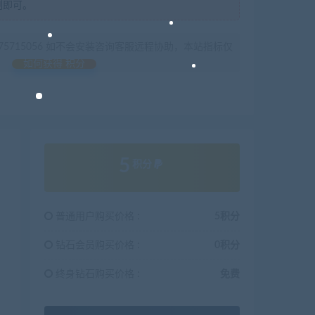
制即可。
675715056 如不会安装咨询客服远程协助，本站指标仅
如何获得 积分
5
积分
普通用户购买价格 :
5积分
钻石会员购买价格 :
0积分
终身钻石购买价格 :
免费