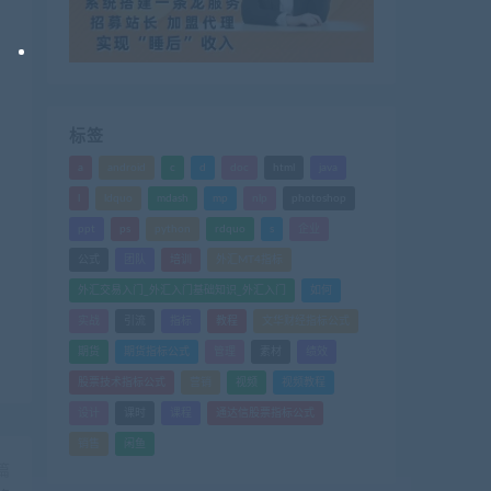
标签
a
android
c
d
doc
html
java
l
ldquo
mdash
mp
nlp
photoshop
ppt
ps
python
rdquo
s
企业
公式
团队
培训
外汇MT4指标
外汇交易入门_外汇入门基础知识_外汇入门
如何
实战
引流
指标
教程
文华财经指标公式
期货
期货指标公式
管理
素材
绩效
股票技术指标公式
营销
视频
视频教程
设计
课时
课程
通达信股票指标公式
销售
闲鱼
篇