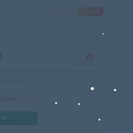
注册/登录
升级SVIP
。
首
341
关注341次
久钻石免费
去升级
QQ咨询