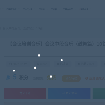
标
股票指标
论坛社区
学院
定制
平台推荐
更多栏目
】会议中段音乐（鼓舞篇）10首
【会议培训音乐】会议中段音乐（鼓舞篇）10
2022-06-26
admin
已收录
已售916次
5
积分
免费
该资源永
优惠信息:
钻石特权
支付下载
暂无演示