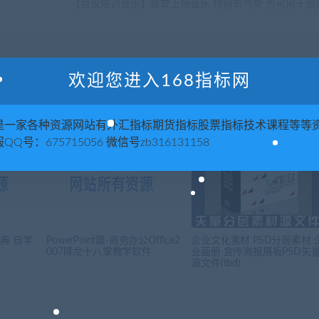
【会议培训音乐】嘉宾上场音乐 特别有气势 也可用于颁
欢迎您进入168指标网
是一家各种资源网站有外汇指标期货指标股票指标技术课程等等
QQ号：675715056 微信号zb316131158
典 自学
PowerPoint篇-商务办公Office2
企业文化素材 PSD分层素材 
007降龙十八掌教学软件
业画册 宣传海报展板PSD矢
源文件(tbd)