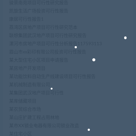
骏景南苑项目可行性研究报告
凯旋生活广场投资可行性报告
康居可行性报告1
荔湾区房地产项目可行性研究范本
联想集团武汉地产项目可行性研究报告
漯河市房地产项目可行性分析报告117593113
眉山市xx彩印有限公司投资可行性报告
某大型住宅小区项目申请报告
某房地产开发项目
某功能饮料自动生产线建设项目可行性报告
某机械制造有限公司
某集团武汉地产项目可行性
某库储藏项目
某农贸综合市场
某山庄扩建工程占用林地
某市XX锁业电器有限公司锁业改造
某住宅小区