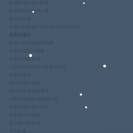
区域板块价格分析表
区域楼盘形态统计表
税后利润表
天津万科玻璃厂项目可行性研究报告
名师讲座
网
投资计划及资金筹措表
土地增值税计算表
土供给分析表格
万科地产项目可行性报告指引
现金流量表
项目实施计划表
项目投资成本估算表
消费市场结构调查统计表
销售分期比例计划表
销售收入计划表
需求量分析表格
学习必看