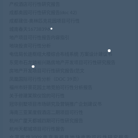
产权酒店可行性研究报告
成都奥园可行性研究报告(doc 42)
成都建信·奥林匹克花园项目可行性
城南春天16738396
地产项目可行性报告内容指引
地块投资可行性分析
电信局长途枢纽大楼综合布线系统 方案设计建议书
东莞市石龙镇裕兴路房地产开发项目可行性研究报告
房地产开发项目可行性研究报告(范文
凤凰国际可行性分析（DOC 39页）
福州市好景花园土地竞拍可行性分析报告
关于修建某殡仪馆的可行性
冠华别墅项目市场研究及营销推广企划建议书
海南三亚某度假酒店二期项目可行性
杭州广厦天都城四期可行性研究报告
杭州天都城项目可行性报告
合富辉煌2009南京海福巷地块收购可行性研究报告