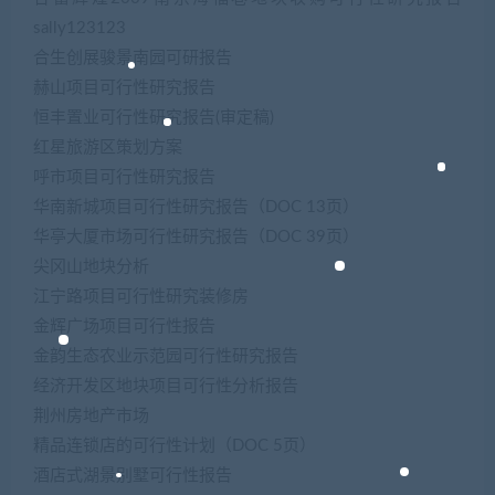
sally123123
合生创展骏景南园可研报告
赫山项目可行性研究报告
恒丰置业可行性研究报告(审定稿)
红星旅游区策划方案
呼市项目可行性研究报告
华南新城项目可行性研究报告（DOC 13页）
华亭大厦市场可行性研究报告（DOC 39页）
尖冈山地块分析
江宁路项目可行性研究装修房
金辉广场项目可行性报告
金韵生态农业示范园可行性研究报告
经济开发区地块项目可行性分析报告
荆州房地产市场
精品连锁店的可行性计划（DOC 5页）
酒店式湖景别墅可行性报告