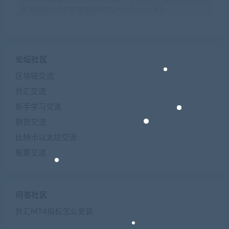
开 指标的ex4文件复制至MQL4\indicators下 t
论坛社区
区块链交流
外汇交流
新手学习交流
期货交流
比特币以太坊交流
股票交流
问答社区
外汇MT4指标怎么安装