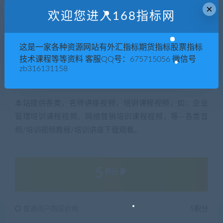
×
盈亏平衡表
欢迎您进入168指标网
周边地区商品住宅供给量结构分析表
住宅产品调查表
这是一家各种资源网站有外汇指标期货指标股票指标
工程进度表
技术课程等等资料 客服QQ号：675715056 微信号
住宅项目可行性研究报告
zb316131158
本站提供各类，名师讲座视频，培训课程视频，如：企业
管理培训课程视频、网络营销培训课程视频，等···各类音
频/培训视频教程/培训讲座下载观看。
5
积分
普通用户购买价格 :
5积分