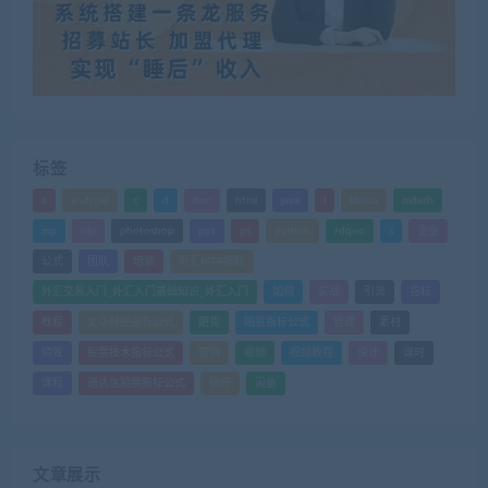
标签
a
android
c
d
doc
html
java
l
ldquo
mdash
mp
nlp
photoshop
ppt
ps
python
rdquo
s
企业
公式
团队
培训
外汇MT4指标
外汇交易入门_外汇入门基础知识_外汇入门
如何
实战
引流
指标
教程
文华财经指标公式
期货
期货指标公式
管理
素材
绩效
股票技术指标公式
营销
视频
视频教程
设计
课时
课程
通达信股票指标公式
销售
闲鱼
文章展示