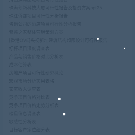
珠海创新科技大厦可行性报告及投资方案ppt25
珠江侨都项目可行性分析报告
咨询公司的酒店项目可行性分析报告
紫薇之家整体营销策划方案
[香港OVE]央视新址建筑结构超限设计可行性报告
标杆项目深度调查表
产品与销售价格对比分析表
成本估算表
房地产项目可行性研究概论
宏观市场分析实用表格
家庭收入调查表
竞争项目价格对比表
竞争项目价格走势分析表
楼盘信息调查表
敏感性分析表
目标客户定位细分表