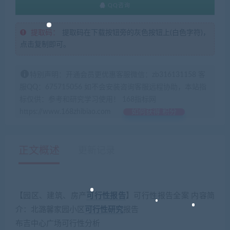
QQ咨询
提取码：
提取码在下载按钮旁的灰色按钮上(白色字符)，
点击复制即可。
特别声明：开通会员更优惠客服微信：zb316131158 客
服QQ：675715056 如不会安装咨询客服远程协助，本站指
标仅供：参考和研究学习使用！ 168指标网
https://www.168zhibiao.com
如何获得 积分
正文概述
更新记录
【园区、建筑、房产
可行性
报告
】可行性报告全案 内容简
介：北潞馨家园小区
可行性研究
报告
布吉中心广场可行性分析