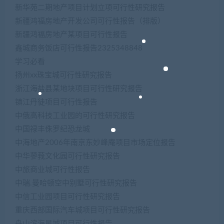
新华苑二期地产项目计划立项可行性研究报告
新疆鸿福房地产开发公司可行性报告（排版）
新疆鸿福房地产某项目可行性报告
鑫城商务饭店可行性报告2325348848
学习必看
扬州xx珠宝城可行性研究报告
浙江海盐县某地块项目可行性研究报告
镇江丹徒项目可行性报告
中俄高科技工业园的可行性研究报告
中国禄丰侏罗纪恐龙城
中海地产2006年南京东妙峰庵项目市场定位报告
中华蓼莪文化园可行性研究报告
中旅商业城可行性报告
中瑞.曼哈顿空中别墅可行性研究报告
中信工业园项目可行性研究报告
重庆西部国际汽车城项目可行性研究报告
舟山滨海星城项目可行性报告