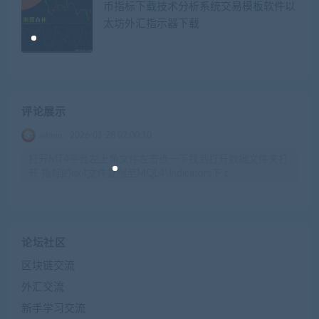
币指标下载技术分析系统交易模板软件以
太坊外汇指示器下载
评论展示
admin
2026-01-28 02:00:10
打开MT4平台左上角文件左击点一下找到打开数据文件夹打
开 指标的ex4文件复制至MQL4\indicators下 t
论坛社区
区块链交流
外汇交流
新手学习交流