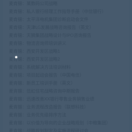
麦肯锡：某数码公司战略
麦肯锡：私人银行经理工作指导手册（中信银行）
麦肯锡：太平洋电机集团诊断启动会文件
麦肯锡：天津LG发展战略咨询报告（英文）
麦肯锡：天狮集团战略设计与IPO咨询报告
麦肯锡：物流咨询师培训讲义
麦肯锡：西安开发区战略1
麦肯锡：西安开发区战略2
麦肯锡：系统解决方法培训材料
麦肯锡：项目起动会报告（中国电信）
麦肯锡：新员工培训手册（英文）
麦肯锡：信虹住宅战略咨询中期报告
麦肯锡：迅速改善XX银行零售业务销售业绩
麦肯锡：业务流程改造报告（联想科技）
麦肯锡：业务优先级排序方法
麦肯锡：以价值为导向的企业战略规划（中粮集团）
麦肯锡：战略规划制定及实施流程研讨会