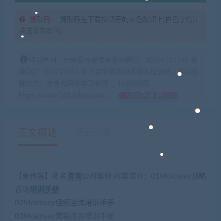
提取码：
提取码在下载按钮旁的灰色按钮上(白色字符)，
点击复制即可。
特别声明：开通会员更优惠客服微信：zb316131158 客
服QQ：675715056 如不会安装咨询客服远程协助，本站指
标仅供：参考和研究学习使用！ 168指标网
https://www.168zhibiao.com
如何获得 积分
正文概述
更新记录
【麦肯锡】著名
咨询
公司案例 内容简介：01Mckinsey战略
咨询
培训
手册
02Mckinsey组织咨询培训手册
03Mckinsey营销咨询培训手册