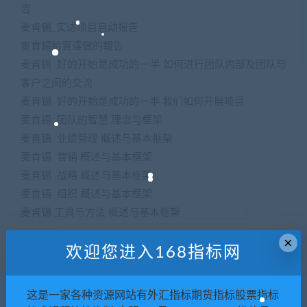
告
麦肯锡_实达项目启动报告
麥肯錫給實達做的報告
麦肯锡 好的开始是成功的一半 如何进行团队内部及团队与
客户之间的交流
麦肯锡 好的开始是成功的一半 我们如何开展项目
麦肯锡 团队的智慧 理念与框架
麦肯锡 业绩管理 概述与基本框架
麦肯锡 营销 概述与基本框架
麦肯锡 战略 概述与基本框架
麦肯锡 组织 概述与基本框架
麦肯锡 工具与方法 概述与基本框架
×
欢迎您进入168指标网
本站提供各类，名师讲座视频，培训课程视频，如：企业
这是一家各种资源网站有外汇指标期货指标股票指标
管理培训课程视频、网络营销培训课程视频，等···各类音