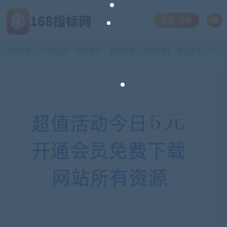
注册/登录
当前位置：
168指标网
精品资料
咨询管理
【麦肯锡】-著名咨询公司案例
>
>
>