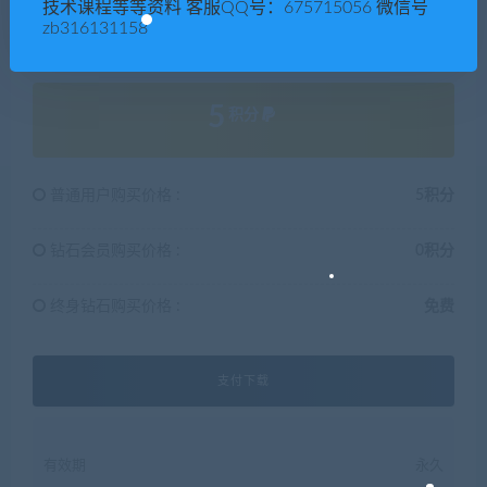
技术课程等等资料 客服QQ号：675715056 微信号
频/培训视频教程/培训讲座下载观看。
zb316131158
5
积分
普通用户购买价格 :
5积分
钻石会员购买价格 :
0积分
终身钻石购买价格 :
免费
支付下载
有效期
永久