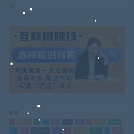
标签
a
android
c
d
doc
html
java
l
ldquo
mdash
mp
nlp
photoshop
ppt
ps
python
rdquo
s
企业