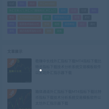
公式
团队
培训
外汇MT4指标
外汇交易入门_外汇入门基础知识_外汇入门
如何
实战
引流
指标
教程
文华财经指标公式
期货
期货指标公式
管理
素材
绩效
股票技术指标公式
营销
视频
视频教程
设计
课时
课程
通达信股票指标公式
销售
闲鱼
文章展示
稳赚中长线外汇指标下载MT4指标下载比
特币指标下载技术分析系统交易模板软件
以太坊外汇指示器下载
箱体通道外汇指标下载MT4指标下载比特
币指标下载技术分析系统交易模板软件以
太坊外汇指示器下载