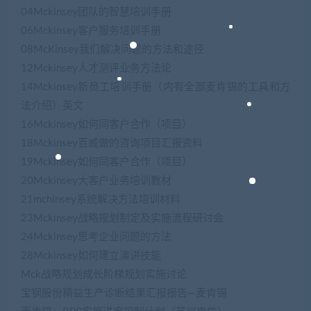
04Mckinsey团队的智慧培训手册
06Mckinsey客户服务培训手册
08McKinsey我们解决问题的方法和途径
12Mckinsey人才测评业务方法论
14Mckinsey新员工培训手册（内有全部麦肯锡的工具和方
法介绍）英文
16Mckinsey如何同客户合作（项目）
18Mckinsey百威做的咨询项目汇报资料
19Mckinsey如何同客户合作（项目）
20Mckinsey大客户业务培训教材
21mchinsey系统解决方法培训材料
23Mckinsey战略规划制定及实施流程研讨会
24Mckinsey思考企业问题的方法
28Mckinsey如何建立演讲技能
Mck战略规划成长阶梯规划实施讨论
宝钢股份精益生产诊断结果汇报报告—麦肯锡