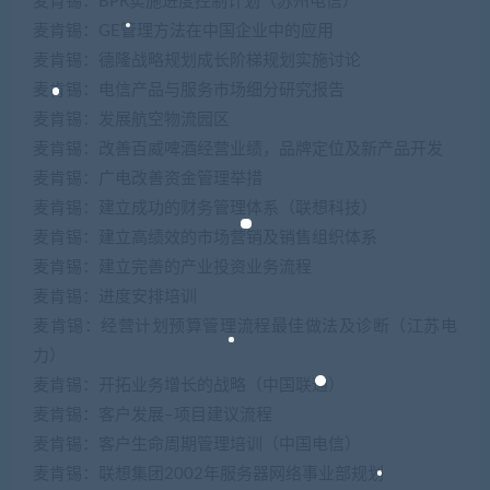
麦肯锡：BPR实施进度控制计划（苏州电信）
麦肯锡：GE管理方法在中国企业中的应用
麦肯锡：德隆战略规划成长阶梯规划实施讨论
麦肯锡：电信产品与服务市场细分研究报告
麦肯锡：发展航空物流园区
麦肯锡：改善百威啤酒经营业绩，品牌定位及新产品开发
麦肯锡：广电改善资金管理举措
麦肯锡：建立成功的财务管理体系（联想科技）
麦肯锡：建立高绩效的市场营销及销售组织体系
麦肯锡：建立完善的产业投资业务流程
麦肯锡：进度安排培训
麦肯锡：经营计划预算管理流程最佳做法及诊断（江苏电
力）
麦肯锡：开拓业务增长的战略（中国联通）
麦肯锡：客户发展–项目建议流程
麦肯锡：客户生命周期管理培训（中国电信）
麦肯锡：联想集团2002年服务器网络事业部规划