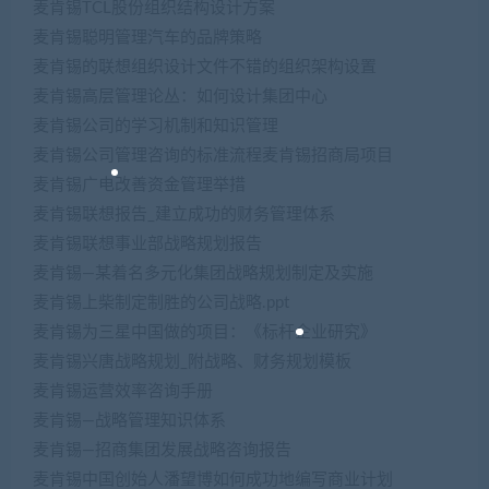
麦肯锡TCL股份组织结构设计方案
麦肯锡聪明管理汽车的品牌策略
麦肯锡的联想组织设计文件不错的组织架构设置
麦肯锡高层管理论丛：如何设计集团中心
麦肯锡公司的学习机制和知识管理
麦肯锡公司管理咨询的标准流程麦肯锡招商局项目
麦肯锡广电改善资金管理举措
麦肯锡联想报告_建立成功的财务管理体系
麦肯锡联想事业部战略规划报告
麦肯锡—某着名多元化集团战略规划制定及实施
麦肯锡上柴制定制胜的公司战略.ppt
麦肯锡为三星中国做的项目：《标杆企业研究》
麦肯锡兴唐战略规划_附战略、财务规划模板
麦肯锡运营效率咨询手册
麦肯锡—战略管理知识体系
麦肯锡—招商集团发展战略咨询报告
麦肯锡中国创始人潘望博如何成功地编写商业计划