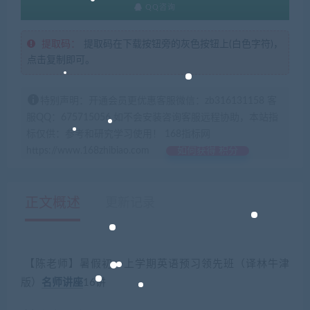
QQ咨询
提取码：
提取码在下载按钮旁的灰色按钮上(白色字符)，
点击复制即可。
特别声明：开通会员更优惠客服微信：zb316131158 客
服QQ：675715056 如不会安装咨询客服远程协助，本站指
标仅供：参考和研究学习使用！ 168指标网
https://www.168zhibiao.com
如何获得 积分
正文概述
更新记录
【陈老师】暑假初一上学期英语预习领先班（译林牛津
版）
名师讲座
16讲