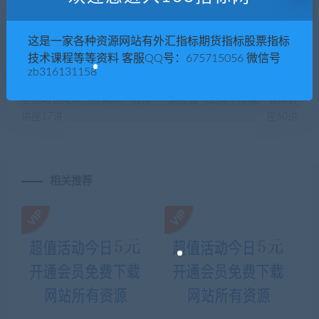
这是一家各种资源网站有外汇指标期货指标股票指标
技术课程等等资料 客服QQ号：675715056 微信号
上一篇
下一篇
zb316131158
【杜老师】寒假初二下学期科
【朱老师】初一英语年卡目标
学预习领先班（浙教版）名师
满分班（上海牛津版）名师讲
讲座17讲
座60讲
相关推荐