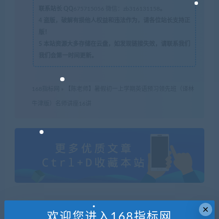
联系站长 QQ
675715056 微信：zb316131158
。
4
盗版，破解有损他人权益和违法作为，请各位站长支持正
版！
5
本站资源大多存储在云盘，如发现链接失效，请联系我们
我们会第一时间更新。
168指标网
»
【陈老师】暑假初一上学期英语预习领先班（译林
牛津版）名师讲座16讲
×
欢迎您进入168指标网
喜欢
0