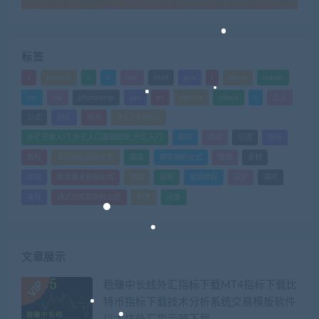
标签
a
android
c
d
doc
html
java
l
ldquo
mdash
mp
nlp
photoshop
ppt
ps
python
rdquo
s
企业
公式
团队
培训
外汇MT4指标
外汇交易入门_外汇入门基础知识_外汇入门
如何
实战
引流
指标
教程
文华财经指标公式
期货
期货指标公式
管理
素材
绩效
股票技术指标公式
营销
视频
视频教程
设计
课时
课程
通达信股票指标公式
销售
闲鱼
文章展示
稳赚中长线外汇指标下载MT4指标下载比
特币指标下载技术分析系统交易模板软件