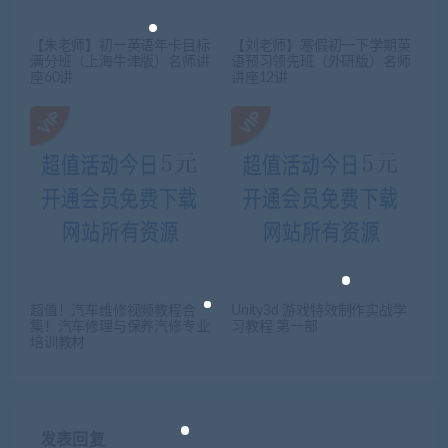
【朱老师】初一英语年卡目标
【刘老师】寒假初一下学期英
满分班（上海牛津版）名师讲
语预习领先班（外研版）名师
座60讲
讲座12讲
超值！汽车维修视频教程合
Unity3d 游戏特效制作实战学
集！汽车修理与保养汽修专业
习教程 第一部
培训教材
发表回复