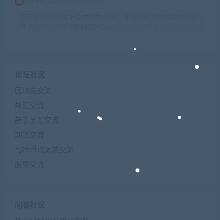
admin
2026-01-28 02:00:10
打开MT4平台左上角文件左击点一下找到打开数据文件夹打
开 指标的ex4文件复制至MQL4\indicators下 t
论坛社区
区块链交流
外汇交流
新手学习交流
期货交流
比特币以太坊交流
股票交流
问答社区