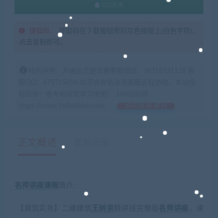
QQ咨询
提取码：
提取码在下载按钮旁的灰色按钮上(白色字符)，
点击复制即可。
特别声明：开通会员更优惠客服微信：zb316131158 客
服QQ：675715056 如不会安装咨询客服远程协助，本站指
标仅供：参考和研究学习使用！ 168指标网
https://www.168zhibiao.com
如何获得 积分
正文概述
更新记录
名师讲座
课程
简介：
【建筑实务】二建建筑
王树京
精讲班完整版
名师讲座
，课