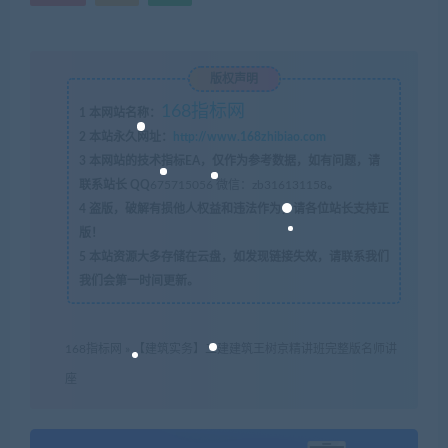
版权声明
168指标网
1
本网站名称：
2
本站永久网址：
http://www.168zhibiao.com
3
本网站的技术指标EA，仅作为参考数据，如有问题，请
联系站长 QQ
675715056 微信：zb316131158
。
4
盗版，破解有损他人权益和违法作为，请各位站长支持正
版！
5
本站资源大多存储在云盘，如发现链接失效，请联系我们
我们会第一时间更新。
168指标网
»
【建筑实务】二建建筑王树京精讲班完整版名师讲
座