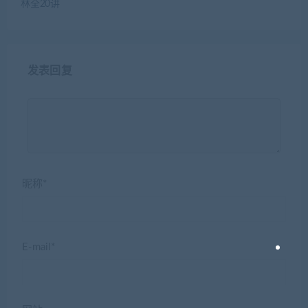
林全20讲
发表回复
昵称*
E-mail*