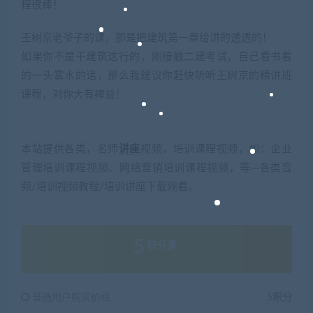
程很棒！
王树京老爷子的课，那是把建筑第一章给讲的透透的！
如果你不是干建筑这行的，刚接触二建考试，自己看书看
的一头雾水的话，那么我建议你赶快听听王树京的精讲班
课程，对你大有裨益！
本站提供各类，名师
讲座
视频，培训课程视频，如：企业
管理培训课程视频、网络营销培训课程视频，等···各类音
频/培训视频教程/培训讲座下载观看。
5
积分
普通用户购买价格 :
5积分