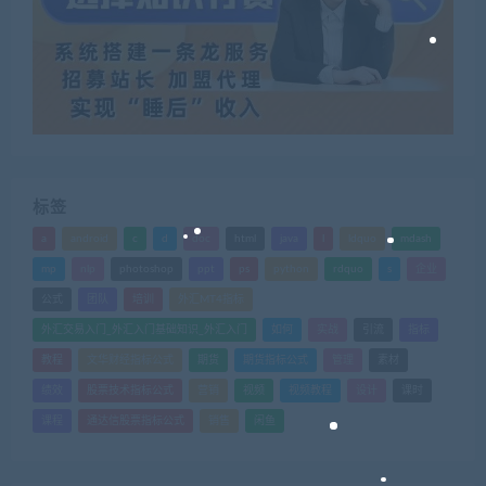
标签
a
android
c
d
doc
html
java
l
ldquo
mdash
mp
nlp
photoshop
ppt
ps
python
rdquo
s
企业
公式
团队
培训
外汇MT4指标
外汇交易入门_外汇入门基础知识_外汇入门
如何
实战
引流
指标
教程
文华财经指标公式
期货
期货指标公式
管理
素材
绩效
股票技术指标公式
营销
视频
视频教程
设计
课时
课程
通达信股票指标公式
销售
闲鱼