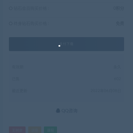
钻石会员购买价格 :
0积分
终身钻石购买价格 :
免费
支付下载
有效期
永久
已售
602
最近更新
2022年06月08日
QQ咨询
王树京
讲座
课程