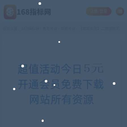
注册/登录
当前位置：
168指标网
教育考试
资格考试
【建筑实务】二建建筑王树京精讲班完整版名师讲座
>
>
>