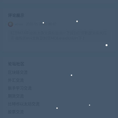
评论展示
admin
2026-01-28 02:00:10
打开MT4平台左上角文件左击点一下找到打开数据文件夹打
开 指标的ex4文件复制至MQL4\indicators下 t
论坛社区
区块链交流
外汇交流
新手学习交流
期货交流
比特币以太坊交流
股票交流