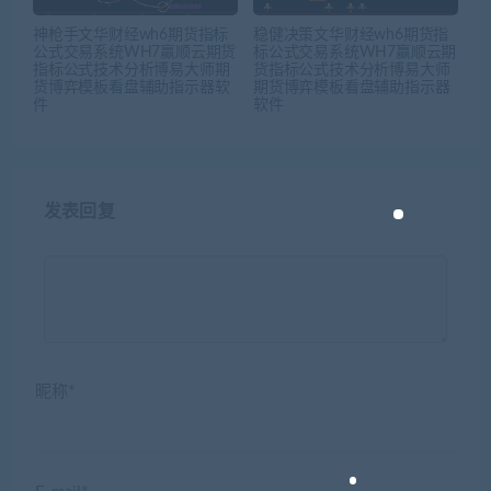
神枪手文华财经wh6期货指标
稳健决策文华财经wh6期货指
公式交易系统WH7赢顺云期货
标公式交易系统WH7赢顺云期
指标公式技术分析博易大师期
货指标公式技术分析博易大师
货博弈模板看盘辅助指示器软
期货博弈模板看盘辅助指示器
件
软件
发表回复
昵称*