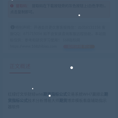
提取码：
提取码在下载按钮旁的灰色按钮上(白色字符)，
点击复制即可。
特别声明：开通会员更优惠客服微信：zb316131158 客
服QQ：675715056 如不会安装咨询客服远程协助，本站指
标仅供：参考和研究学习使用！ 168指标网
https://www.168zhibiao.com
如何获得 积分
正文概述
红绿灯文华财经wh6
期货指标公式
交易系统WH7赢顺云
期
货指标公式
技术分析博易大师
期货
博弈模板看盘辅助指示
器软件