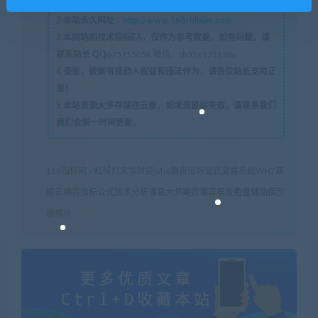
168指标网
1
本网站名称：
2
本站永久网址：
http://www.168zhibiao.com
3
本网站的技术指标EA，仅作为参考数据，如有问题，请
联系站长 QQ
675715056 微信：zb316131158
。
4
盗版，破解有损他人权益和违法作为，请各位站长支持正
版！
5
本站资源大多存储在云盘，如发现链接失效，请联系我们
我们会第一时间更新。
168指标网
»
红绿灯文华财经wh6期货指标公式交易系统WH7赢
顺云期货指标公式技术分析博易大师期货博弈模板看盘辅助指示
器软件