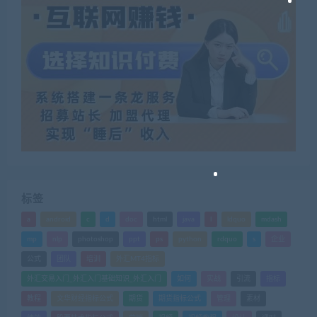
标签
a
android
c
d
doc
html
java
l
ldquo
mdash
mp
nlp
photoshop
ppt
ps
python
rdquo
s
企业
公式
团队
培训
外汇MT4指标
外汇交易入门_外汇入门基础知识_外汇入门
如何
实战
引流
指标
教程
文华财经指标公式
期货
期货指标公式
管理
素材