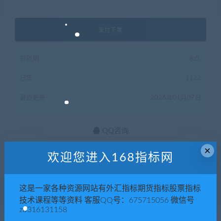
支付下载
有效期
永久
已售
1122
最近更新
2026年01月07日
QQ咨询
×
欢迎您进入168指标网
公式
指标
文华财经指标公式
期货
期货指标公式
这是一家各种资源网站有外汇指标期货指标股票指标
技术课程等等资料 客服QQ号：675715056 微信号
版权声明
zb316131158