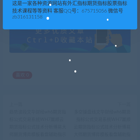
示器软件
这是一家各种资源网站有外汇指标期货指标股票指标
技术课程等等资料 客服QQ号：675715056 微信号
zb316131158
喜欢
0
上一篇
下一篇
趋势波段文华财经wh6期货指
多空操盘线文华财经wh6期货
标公式交易系统WH7赢顺云
指标公式交易系统WH7赢顺
期货指标公式技术分析博易大
云期货指标公式技术分析博易
师期货博弈模板看盘辅助指示
大师期货博弈模板看盘辅助指