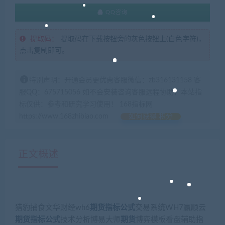
QQ咨询
提取码：
提取码在下载按钮旁的灰色按钮上(白色字符)，
点击复制即可。
特别声明：开通会员更优惠客服微信：zb316131158 客
服QQ：675715056 如不会安装咨询客服远程协助，本站指
标仅供：参考和研究学习使用！ 168指标网
https://www.168zhibiao.com
如何获得 积分
正文概述
猎豹捕食文华财经wh6
期货指标公式
交易系统WH7赢顺云
期货指标公式
技术分析博易大师
期货
博弈模板看盘辅助指