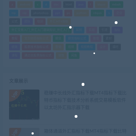
a
android
c
d
doc
html
java
l
ldquo
mdash
mp
nlp
photoshop
ppt
ps
python
rdquo
s
企业
公式
团队
培训
外汇MT4指标
外汇交易入门_外汇入门基础知识_外汇入门
如何
实战
引流
指标
教程
文华财经指标公式
期货
期货指标公式
管理
素材
绩效
股票技术指标公式
营销
视频
视频教程
设计
课时
课程
通达信股票指标公式
销售
闲鱼
文章展示
稳赚中长线外汇指标下载MT4指标下载比
特币指标下载技术分析系统交易模板软件
以太坊外汇指示器下载
箱体通道外汇指标下载MT4指标下载比特