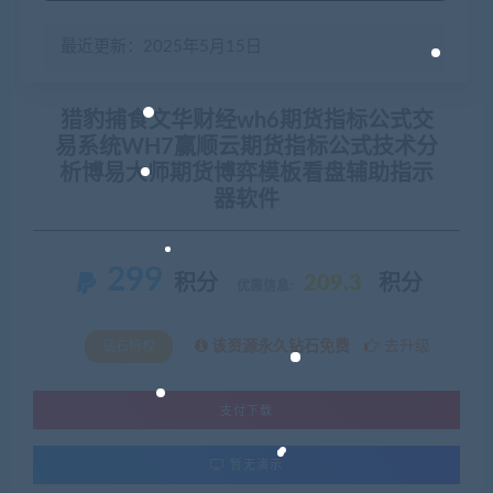
最近更新：2025年5月15日
猎豹捕食文华财经wh6期货指标公式交
易系统WH7赢顺云期货指标公式技术分
析博易大师期货博弈模板看盘辅助指示
器软件
299
积分
209.3
积分
优惠信息:
该资源永久钻石免费
去升级
钻石特权
支付下载
暂无演示