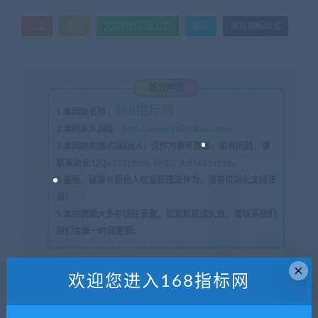
公式
指标
文华财经指标公式
期货
期货指标公式
版权声明
168指标网
1
本网站名称：
2
本站永久网址：
http://www.168zhibiao.com
3
本网站的技术指标EA，仅作为参考数据，如有问题，请
联系站长 QQ
675715056 微信：zb316131158
。
4
盗版，破解有损他人权益和违法作为，请各位站长支持正
版！
5
本站资源大多存储在云盘，如发现链接失效，请联系我们
我们会第一时间更新。
×
欢迎您进入168指标网
168指标网
»
猎豹捕食文华财经wh6期货指标公式交易系统WH7
赢顺云期货指标公式技术分析博易大师期货博弈模板看盘辅助指