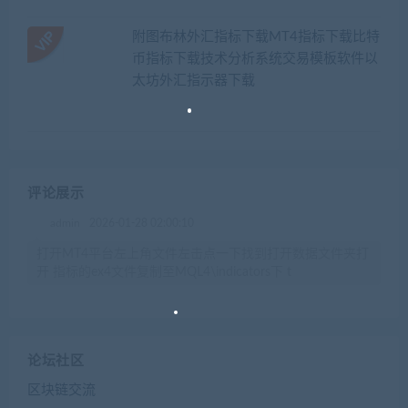
附图布林外汇指标下载MT4指标下载比特
币指标下载技术分析系统交易模板软件以
太坊外汇指示器下载
评论展示
admin
2026-01-28 02:00:10
打开MT4平台左上角文件左击点一下找到打开数据文件夹打
开 指标的ex4文件复制至MQL4\indicators下 t
论坛社区
区块链交流