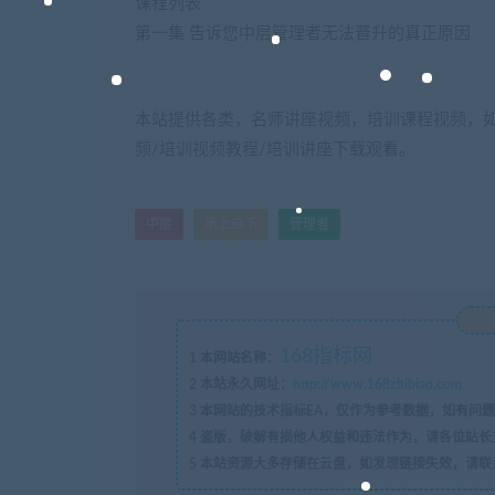
课程列表
第一集 告诉您中层管理者无法晋升的真正原因
本站提供各类，名师讲座视频，培训课程视频，如
频/培训视频教程/培训讲座下载观看。
中层
承上启下
管理者
168指标网
1
本网站名称：
2
本站永久网址：
http://www.168zhibiao.com
3
本网站的技术指标EA，仅作为参考数据，如有问题
4
盗版，破解有损他人权益和违法作为，请各位站长
5
本站资源大多存储在云盘，如发现链接失效，请联