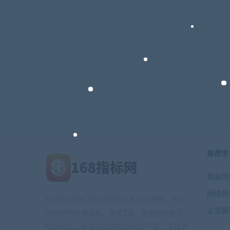
推荐学
精品资
网络创
168指标网专注制作精品技术指标模板、外汇
企业管
指标MT4技术指标、外汇EA、文华财经期货
指标公式、通达信股票指标公式下载，坚持为