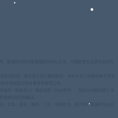
证讲师，管理研究院中层管理研究中心主任。中国民营企业研究会研究
场实战经验，曾任浙江钱江集团副总、中外合资上海画佳电子常务
业和外贸制造公司从事领导管理工作。
辅导（现象导入）课后追踪（作业思考），独创360度经理人“五
题领域的研究和解决。
、北车、南车、国药、三九、中美史克、富力地产等国内顶尖企