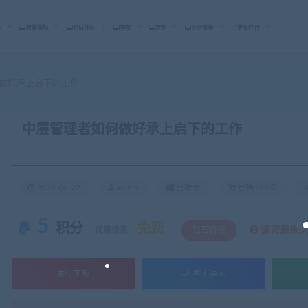
标
股票指标
论坛社区
学院
定制
平台推荐
更多栏目
做好承上启下的工作
中层管理者如何做好承上启下的工作
2022-06-27
admin
已收录
已售762次
5
积分
免费
该资源永
优惠信息:
钻石特权
支付下载
暂无演示