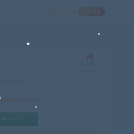
注册/登录
升级SVIP
。
214
关注214次
久钻石免费
去升级
QQ咨询