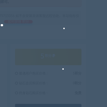
制即可。
675715056 如不会安装咨询客服远程协助，本站指标仅
如何获得 积分
5
积分
普通用户购买价格 :
5积分
钻石会员购买价格 :
0积分
终身钻石购买价格 :
免费