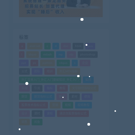
标签
a
android
c
d
doc
html
java
l
ldquo
mdash
mp
nlp
photoshop
ppt
ps
python
rdquo
s
企业
公式
团队
培训
外汇MT4指标
外汇交易入门_外汇入门基础知识_外汇入门
如何
实战
引流
指标
教程
文华财经指标公式
期货
期货指标公式
管理
素材
绩效
股票技术指标公式
营销
视频
视频教程
设计
课时
课程
通达信股票指标公式
销售
闲鱼