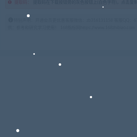
提取码：
提取码在下载按钮旁的灰色按钮上(白色字符)，点击复
特别声明：开通会员更优惠客服微信：zb316131158 客服QQ：
供：参考和研究学习使用！ 168指标网https://www.168zhibiao.com