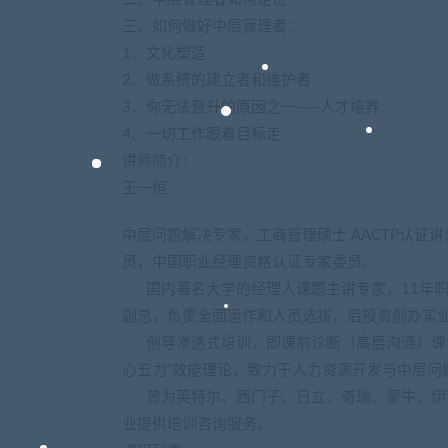
三、如何做好中层管理者：
1、文化塑造
2、做系统的建立者和维护者
3、你无法晋升的原因之一——人才培养
4、一切工作跟着目标走
讲师简介：
王一恒
中层问题解决专家，工商管理硕士 AACTP认
员，中国职业经理资格认证专家委员。
国内著名大学的经理人课题主讲专家，11年职
副总，负责全面运作和人员选拔，后投资创办实
创导渗透式培训，即课前诊断（高层沟通）课中
心五力”效能理论，致力于人力资源开发与中层问
曾为英特尔、西门子、日立、奇瑞、蒙牛、伊利
业提供培训咨询服务。