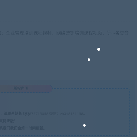
：企业管理培训课程视频、网络营销培训课程视频，等···各类音
版权声明
，请联系站长 QQ
675715056 微信：zb316131158
。
支持正版！
系我们我们会第一时间更新。