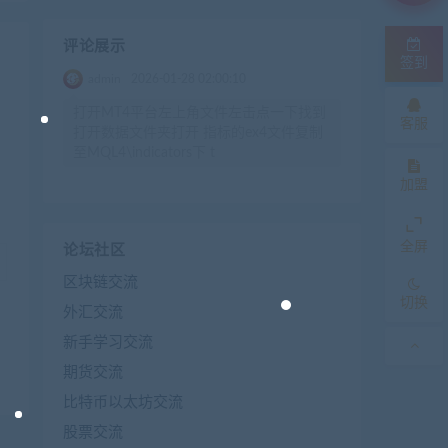
评论展示
签到
admin
2026-01-28 02:00:10
打开MT4平台左上角文件左击点一下找到
客服
打开数据文件夹打开 指标的ex4文件复制
至MQL4\indicators下 t
加盟
全屏
论坛社区
区块链交流
切换
外汇交流
新手学习交流
期货交流
比特币以太坊交流
股票交流