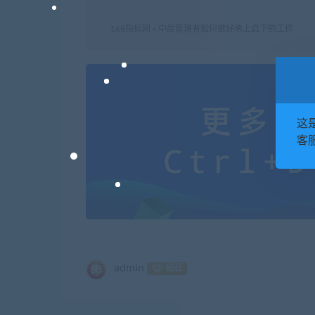
168指标网
»
中层管理者如何做好承上启下的工作
这
客服
admin
钻石