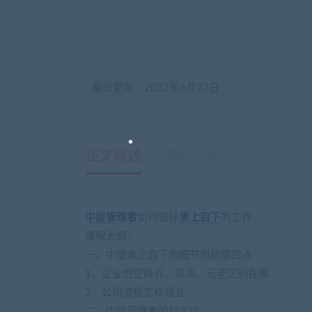
最近更新：2022年6月27日
正文概述
更新记录
中层
管理者
如何做好
承上启下
的工作
课程大纲：
一、中层承上启下的细节包括哪四点
1、企业的空降兵、菜鸟、元老区别在哪
2、公司流程怎样建立
二、中层管理者如何定位