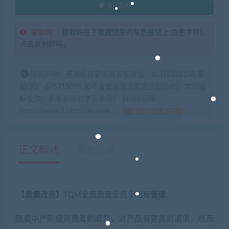
QQ咨询
提取码：
提取码在下载按钮旁的灰色按钮上(白色字符)，
点击复制即可。
特别声明：开通会员更优惠客服微信：zb316131158 客
服QQ：675715056 如不会安装咨询客服远程协助，本站指
标仅供：参考和研究学习使用！ 168指标网
https://www.168zhibiao.com
如何获得 积分
正文概述
更新记录
【
质量
改善】TQM全面质量全员全过程
管理
随着中产阶级消费者的崛起，对产品有更高的追求，然而