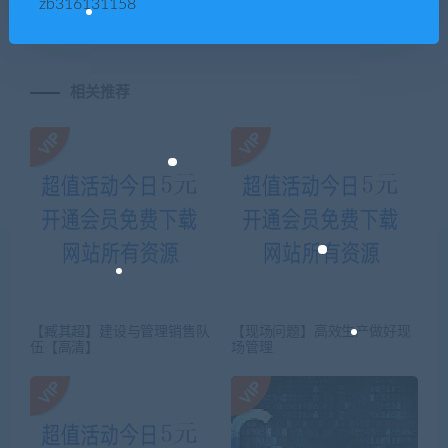
功的培训体系
更好落实计划
zb316131158
相关推荐
【臧其超】建设与管理销售队
【现场问题】高效生产做好现
伍【高清】
场管理