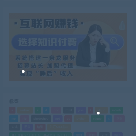
标签
a
android
c
d
doc
html
java
l
ldquo
mdash
mp
nlp
photoshop
ppt
ps
python
rdquo
s
企业
公式
团队
培训
外汇MT4指标
外汇交易入门_外汇入门基础知识_外汇入门
如何
实战
引流
指标