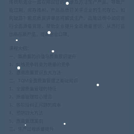
传统制造业一直在用过往的思维及方法生产产品，导致产
能过剩，库存堆积，产品品质已关乎企业的生死存亡，如
何破局？索尼质量评审员将解读生产、品管过程中如何进
行全面质量管理，帮助企业提升全员质量意识，从而打造
出高品质产品，提高企业口碑。
课程大纲：
一、高质量的价值与质量意识提升
1、价格竞争转变为质量的竞争
2、提高质量意识五大方法
二、TQM全面质量管理之基础知识
1、全面质量管理的特征
2、质量管理核心理念
3、各阶段纠正问题的成本
4、预防四大方法
5、质量管理案例
三、生产过程质量提升