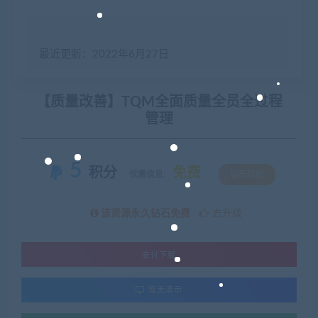
最近更新：2022年6月27日
【质量改善】TQM全面质量全员全过程
管理
5
积分
免费
优惠信息:
钻石特权
该资源永久钻石免费
去升级
支付下载
暂无演示