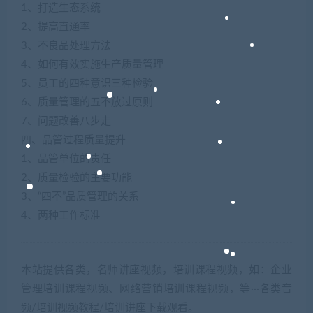
1、打造生态系统
2、提高直通率
3、不良品处理方法
4、如何有效实施生产质量管理
5、员工的四种意识三种检验
6、质量管理的五不放过原则
7、问题改善八步走
四、品管过程质量提升
1、品管单位的责任
2、质量检验的主要功能
3、“四不”品质管理的关系
4、两种工作标准
本站提供各类，名师讲座视频，培训课程视频，如：企业
管理培训课程视频、网络营销培训课程视频，等···各类音
频/培训视频教程/培训讲座下载观看。