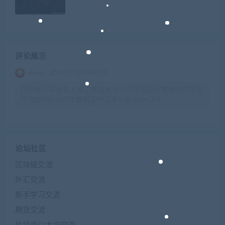
评论展示
admin
2026-01-28 02:00:10
打开MT4平台左上角文件左击点一下找到打开数据文件夹打
开 指标的ex4文件复制至MQL4\indicators下 t
论坛社区
区块链交流
外汇交流
新手学习交流
期货交流