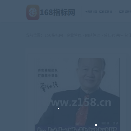
网站首页
外汇指标
期货指
当前位置：
168指标网
企业管理
团队管理
曾仕强讲座-曾
>
>
>