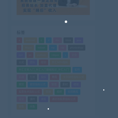
标签
a
android
c
d
doc
html
java
l
ldquo
mdash
mp
nlp
photoshop
ppt
ps
python
rdquo
s
企业
公式
团队
培训
外汇MT4指标
外汇交易入门_外汇入门基础知识_外汇入门
如何
实战
引流
指标
教程
文华财经指标公式
期货
期货指标公式
管理
素材
绩效
股票技术指标公式
营销
视频
视频教程
设计
课时
课程
通达信股票指标公式
销售
闲鱼