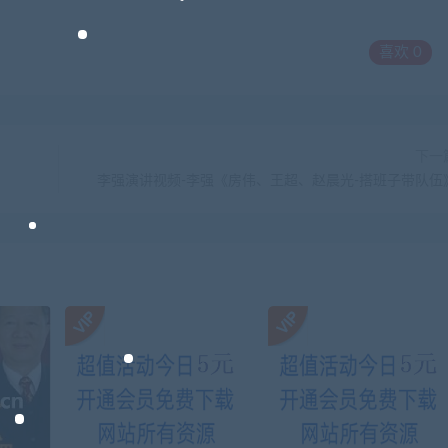
喜欢
0
下一
李强演讲视频-李强《房伟、王超、赵晨光-搭班子带队伍