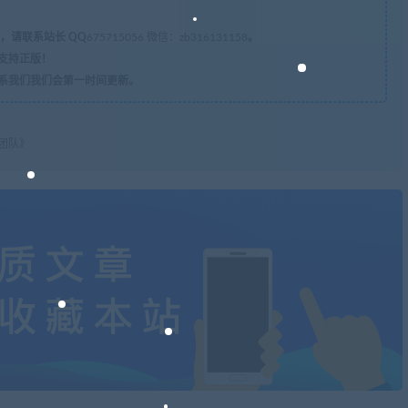
，请联系站长 QQ
675715056 微信：zb316131158
。
支持正版！
系我们我们会第一时间更新。
团队》