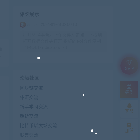
评论展示
admin
2026-01-28 02:00:10
打开MT4平台左上角文件左击点一下找到
打开数据文件夹打开 指标的ex4文件复制
至MQL4\indicators下 t
篇
》
SVIP
论坛社区
区块链交流
签到
外汇交流
新手学习交流
客服
期货交流
比特币以太坊交流
加盟
股票交流