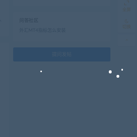
全屏
人
问答社区
切换
外汇MT4指标怎么安装
提问发帖