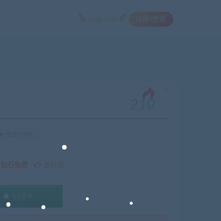
注册/登录
升级SVIP
。
》
210
关注210次
久钻石免费
去升级
QQ咨询