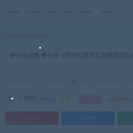
标
股票指标
论坛社区
学院
定制
平台推荐
更多栏目
仕强《如何打造坚实的基层团队》
曾仕强讲座-曾仕强《如何打造坚实的基层团队
2022-06-27
admin
已收录
已售352次
5
积分
免费
该资源永
优惠信息:
钻石特权
支付下载
暂无演示