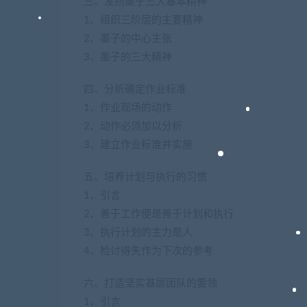
三、发扬墨子三大基本精神
1、组织三阶层的主要精神
2、墨子的中心主张
3、墨子的三大精神
四、分析确定作业标准
1、作业现场的动作
2、动作必须加以分析
3、建立作业标准并实施
五、培养计划与执行的习惯
1、引言
2、善于工作便是善于计划和执行
3、执行计划的主力是人
4、检讨得失作为下次的参考
六、打造坚实基层团队的要领
1、引言