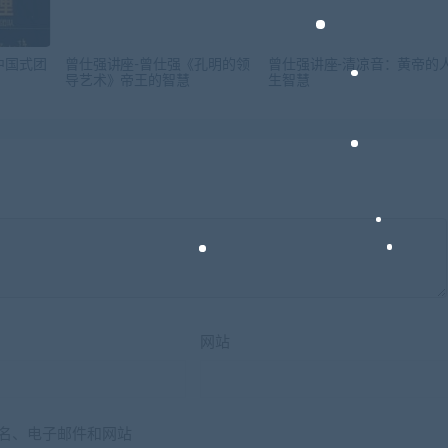
中国式团
曾仕强讲座-曾仕强《孔明的领
曾仕强讲座-清凉音：黄帝的
导艺术》帝王的智慧
生智慧
网站
名、电子邮件和网站