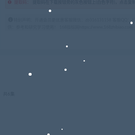
提取码：
提取码在下载按钮旁的灰色按钮上(白色字符)，点击复
特别声明：开通会员更优惠客服微信：zb316131158 客服QQ：
供：参考和研究学习使用！ 168指标网https://www.168zhibiao.com
》
共6集