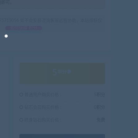
制即可。
675715056 如不会安装咨询客服远程协助，本站指标仅
如何获得 积分
5
积分
普通用户购买价格 :
5积分
钻石会员购买价格 :
0积分
终身钻石购买价格 :
免费