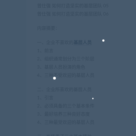
曾仕强 如何打造坚实的基层团队 05
曾仕强 如何打造坚实的基层团队 06
内容摘要：
一、企业不喜欢的
基层人员
1、前言
2、组织通常划分为三个阶层
3、基层人员扮演的角色
4、三种不受欢迎的基层人员
二、企业所喜欢的基层人员
1、引言
2、必须具备的三个基本条件
3、最好培养三种良好态度
4、三种最受欢迎的基层人员