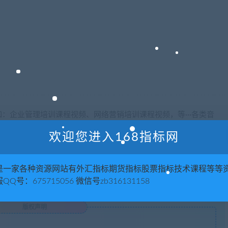
！
：企业管理培训课程视频、网络营销培训课程视频，等···各类音
欢迎您进入168指标网
是一家各种资源网站有外汇指标期货指标股票指标技术课程等等
QQ号：675715056 微信号zb316131158
版权声明