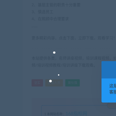
2、基层主管的职责十分重要
3、慎选员工
4、在照顾中合理要求
……
更多精彩内容，点击下面，立即下载，观看学习
本站提供各类，名师讲座视频，培训课程视频，如
频/培训视频教程/培训讲座下载观看。
坚实
基层人员
曾仕强
这
客服
168指标网
1
本网站名称：